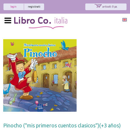
login
registrati
articoli: 0 pz.
Pinocho ("mis primeros cuentos clasicos")(+3 años)