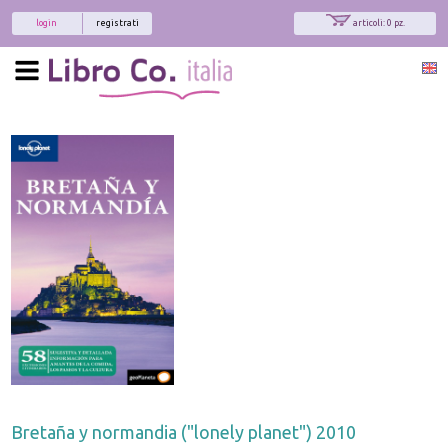
login
registrati
articoli: 0 pz.
Bretaña y normandia ("lonely planet") 2010