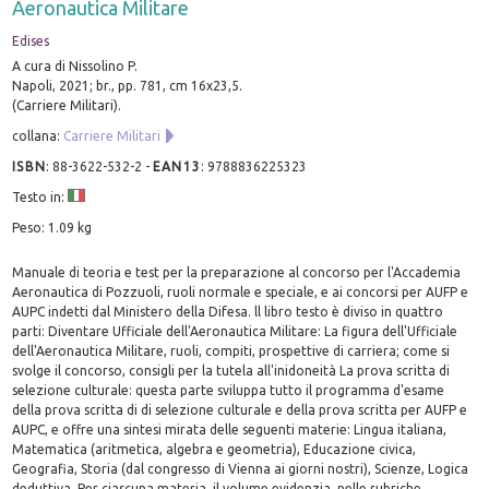
Aeronautica Militare
Edises
A cura di Nissolino P.
Napoli, 2021; br., pp. 781, cm 16x23,5.
(Carriere Militari).
collana:
Carriere Militari
ISBN
:
88-3622-532-2
-
EAN13
:
9788836225323
Testo in:
Peso: 1.09 kg
Manuale di teoria e test per la preparazione al concorso per l'Accademia
Aeronautica di Pozzuoli, ruoli normale e speciale, e ai concorsi per AUFP e
AUPC indetti dal Ministero della Difesa. ll libro testo è diviso in quattro
parti: Diventare Ufficiale dell'Aeronautica Militare: La figura dell'Ufficiale
dell'Aeronautica Militare, ruoli, compiti, prospettive di carriera; come si
svolge il concorso, consigli per la tutela all'inidoneità La prova scritta di
selezione culturale: questa parte sviluppa tutto il programma d'esame
della prova scritta di di selezione culturale e della prova scritta per AUFP e
AUPC, e offre una sintesi mirata delle seguenti materie: Lingua italiana,
Matematica (aritmetica, algebra e geometria), Educazione civica,
Geografia, Storia (dal congresso di Vienna ai giorni nostri), Scienze, Logica
deduttiva. Per ciascuna materia, il volume evidenzia, nelle rubriche