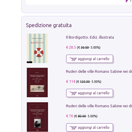
T
Spedizione gratuita
Il Bordigotto. Ediz. illustrata
€ 28.5
(€
30.00
- 5.00%)
aggiungi al carrello
€ 114
(€
120.00
- 5.00%)
aggiungi al carrello
€ 76
(€
80.00
- 5.00%)
aggiungi al carrello