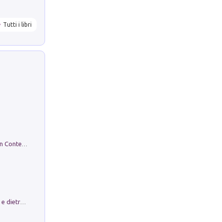
Tutti i libri
in alto! Livello A1. Con CD-Audio. Con Contenuto digitale per accesso on line
Conte e Mattarella. Sul palcoscenico e dietro le quinte del Quirinale. Un racconto sulle istituzioni