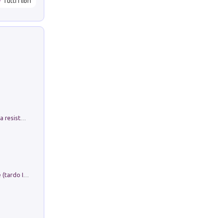
Tutti i libri
Memorial Santa Giulia. Sculture per la resistenza Monchio di Palagano
Sofiana. In Sicilia centro-meridionale (tardo III-metà IX secolo d.C.): dall'agro-town tardo-imperiale al villaggio medio-bizantino. Nuova ediz.