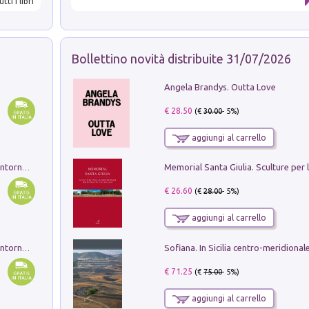
utti i libri
Bollettino novità distribuite 31/07/2026
Angela Brandys. Outta Love
€ 28.50
(€
30.00
- 5%)
aggiungi al carrello
Ruderi delle ville Romano Sabine nei dintorni di Poggio Mirteto. Illustrati dal dott.re prof.re cav.re Ercole Nardi regio ispettore degli scavi e monumenti. Anno 1885. Tavole e studio. Con 25 tavole fuori testo in cartella editoriale
€ 26.60
(€
28.00
- 5%)
aggiungi al carrello
Ruderi delle ville Romano Sabine nei dintorni di Poggio Mirteto. Illustrati dal dott.re prof.re cav.re Ercole Nardi regio ispettore degli scavi e monumenti. Anno 1885
€ 71.25
(€
75.00
- 5%)
aggiungi al carrello