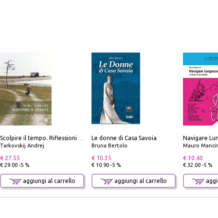
Le donne di Casa Savoia
Scolpire il tempo. Riflessioni sul cinema.
Tarkovskij Andrej
Bruna Bertolo
Mauro Mancin
€ 27.55
€ 10.35
€ 30.40
€ 29.00 -5 %
€ 10.90 -5 %
€ 32.00 -5 %
aggiungi al carrello
aggiungi al carrello
aggiu