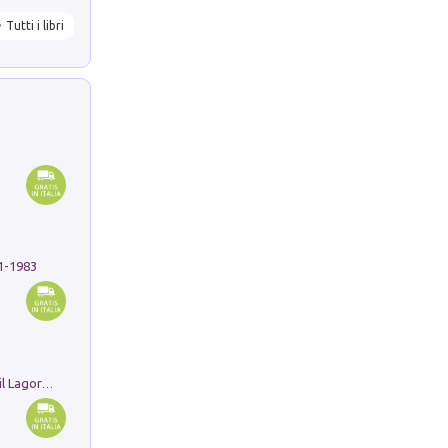
Tutti i libri
91-1983
Pastori. Sguardi contemporanei tra il Lagorai e la pianura. Ediz. illustrata