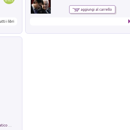
aggiungi al carrello
utti i libri
La comparsa. Perché il partito democratico non è mai nato