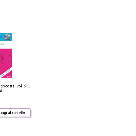
Navigare Lungocosta. Vol. 5: Corsica e Sardegna
i
ngi al carrello