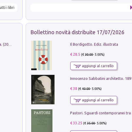
utti i libri
Bollettino novità distribuite 17/07/2026
Il Bordigotto. Ediz. illustrata
Dromos. Libro periodico di architettura. (2026). Vol. 15: Post-model
€ 28.5
(€
30.00
- 5.00%)
aggiungi al carrello
Innocenzo Sabbatini architetto. 18
€ 38
(€
40.00
- 5.00%)
aggiungi al carrello
€ 33.25
(€
35.00
- 5.00%)