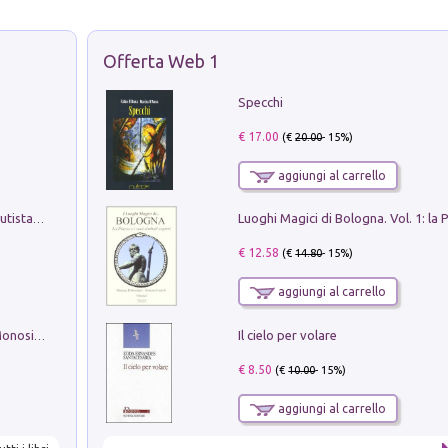
Offerta Web 1
Specchi
€ 17.00
(€
20.00
- 15%)
aggiungi al carrello
Pietro Bellotti Detto Canaletty. Un Vedutista Veneziano nella Francia dell'Ancien Régime
€ 12.58
(€
14.80
- 15%)
aggiungi al carrello
Il cielo per volare
La seduzione del gusto con Pipero & Monosilio
€ 8.50
(€
10.00
- 15%)
aggiungi al carrello