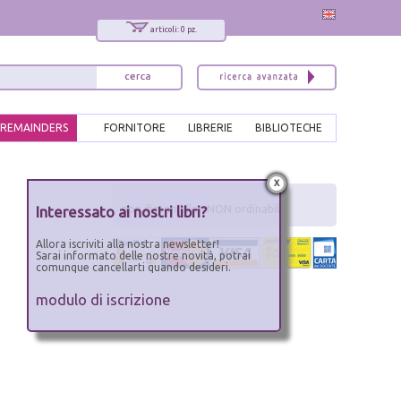
articoli: 0 pz.
REMAINDERS
FORNITORE
LIBRERIE
BIBLIOTECHE
x
Interessato ai nostri libri?
non disponibile - NON ordinabile
Allora iscriviti alla nostra newsletter!
Sarai informato delle nostre novità, potrai
comunque cancellarti quando desideri.
modulo di iscrizione