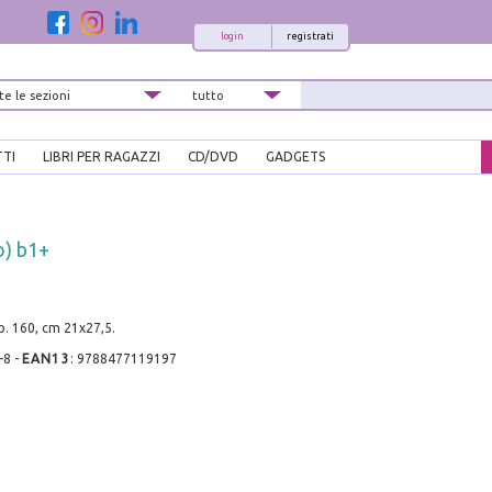
login
registrati
TTI
LIBRI PER RAGAZZI
CD/DVD
GADGETS
o) b1+
pp. 160, cm 21x27,5.
-8
-
EAN13
:
9788477119197