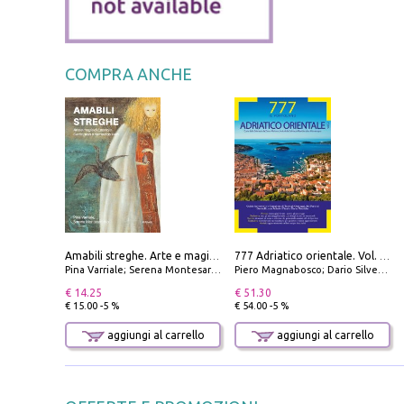
COMPRA ANCHE
Amabili streghe. Arte e magie di Leonora Carrington e Remedios Varo
777 Adriatico orientale. Vol. 2: Costa della Dalmazia da Zara a Molunat, Isole della Dalmazia Meridionale e Montenegro
Pina Varriale; Serena Montesarchio
Piero Magnabosco; Dario Silvestro; Marco Sbrizzi
€ 14.25
€ 51.30
€ 15.00 -5 %
€ 54.00 -5 %
aggiungi al carrello
aggiungi al carrello