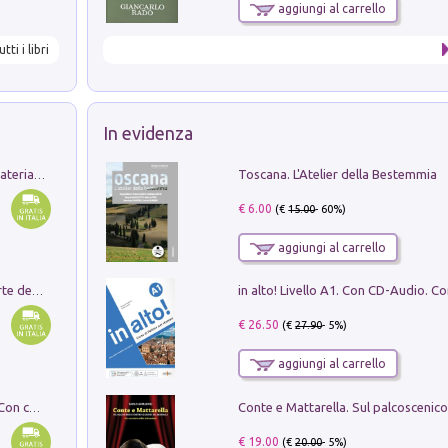
aggiungi al carrello
utti i libri
In evidenza
Toscana. L'Atelier della Bestemmia
L'orientalizzante a Capua. Contesti e materiali dagli scavi di Werner Johannowsky nella necropoli di Fornaci. Nuova ediz.
€ 6.00
(€
15.00
- 60%)
aggiungi al carrello
Ricerche dei dottorandi in storia dell'arte della Sapienza
€ 26.50
(€
27.90
- 5%)
aggiungi al carrello
I monumenti funerari del Lazio antico. Con cartella con tavole
€ 19.00
(€
20.00
- 5%)