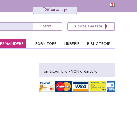
articoli: 0 pz.
REMAINDERS
FORNITORE
LIBRERIE
BIBLIOTECHE
x
Interessato ai nostri libri?
non disponibile - NON ordinabile
Allora iscriviti alla nostra newsletter!
Sarai informato delle nostre novità, potrai
comunque cancellarti quando desideri.
modulo di iscrizione