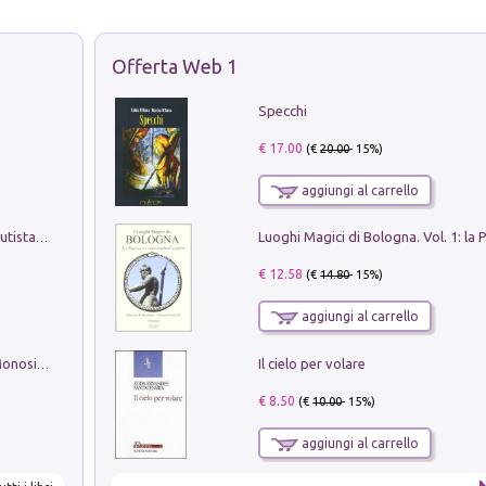
Offerta Web 1
Specchi
€ 17.00
(€
20.00
- 15%)
aggiungi al carrello
Pietro Bellotti Detto Canaletty. Un Vedutista Veneziano nella Francia dell'Ancien Régime
€ 12.58
(€
14.80
- 15%)
aggiungi al carrello
Il cielo per volare
La seduzione del gusto con Pipero & Monosilio
€ 8.50
(€
10.00
- 15%)
aggiungi al carrello