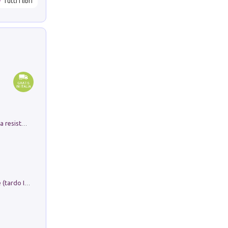
Tutti i libri
Memorial Santa Giulia. Sculture per la resistenza Monchio di Palagano
Sofiana. In Sicilia centro-meridionale (tardo III-metà IX secolo d.C.): dall'agro-town tardo-imperiale al villaggio medio-bizantino. Nuova ediz.