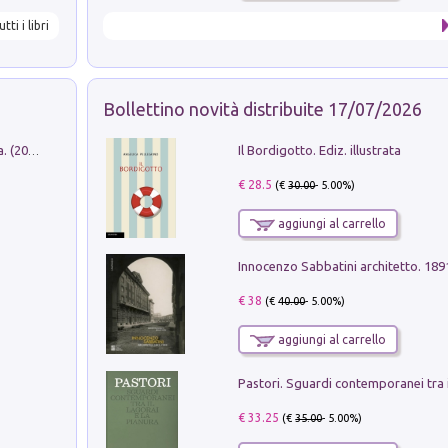
utti i libri
Bollettino novità distribuite 17/07/2026
Il Bordigotto. Ediz. illustrata
Dromos. Libro periodico di architettura. (2026). Vol. 15: Post-model
€ 28.5
(€
30.00
- 5.00%)
aggiungi al carrello
Innocenzo Sabbatini architetto. 18
€ 38
(€
40.00
- 5.00%)
aggiungi al carrello
€ 33.25
(€
35.00
- 5.00%)