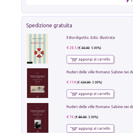
T
Spedizione gratuita
Il Bordigotto. Ediz. illustrata
€ 28.5
(€
30.00
- 5.00%)
aggiungi al carrello
€ 114
(€
120.00
- 5.00%)
aggiungi al carrello
€ 76
(€
80.00
- 5.00%)
aggiungi al carrello