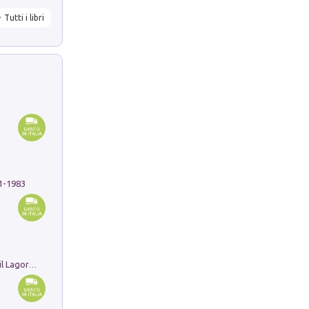
Tutti i libri
91-1983
Pastori. Sguardi contemporanei tra il Lagorai e la pianura. Ediz. illustrata