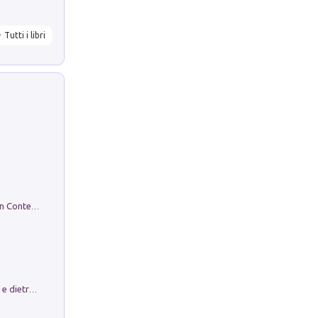
Tutti i libri
in alto! Livello A1. Con CD-Audio. Con Contenuto digitale per accesso on line
Conte e Mattarella. Sul palcoscenico e dietro le quinte del Quirinale. Un racconto sulle istituzioni