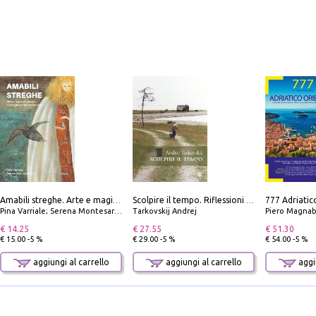
Amabili streghe. Arte e magie di Leonora Carrington e Remedios Varo
Scolpire il tempo. Riflessioni sul cinema.
Pina Varriale; Serena Montesarchio
Tarkovskij Andrej
Piero Magnabosco; Dar
€ 14.25
€ 27.55
€ 51.30
€ 15.00 -5 %
€ 29.00 -5 %
€ 54.00 -5 %
aggiungi al carrello
aggiungi al carrello
aggiu