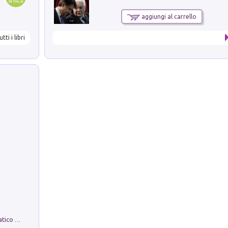
aggiungi al carrello
utti i libri
La comparsa. Perché il partito democratico non è mai nato