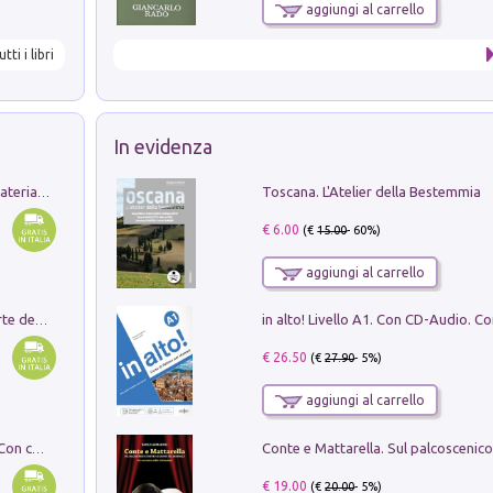
aggiungi al carrello
utti i libri
In evidenza
Toscana. L'Atelier della Bestemmia
L'orientalizzante a Capua. Contesti e materiali dagli scavi di Werner Johannowsky nella necropoli di Fornaci. Nuova ediz.
€ 6.00
(€
15.00
- 60%)
aggiungi al carrello
Ricerche dei dottorandi in storia dell'arte della Sapienza
€ 26.50
(€
27.90
- 5%)
aggiungi al carrello
I monumenti funerari del Lazio antico. Con cartella con tavole
€ 19.00
(€
20.00
- 5%)