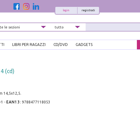
login
registrati
TTI
LIBRI PER RAGAZZI
CD/DVD
GADGETS
 4 (cd)
cm 14,5x12,5.
-1
-
EAN13
:
9788477118053