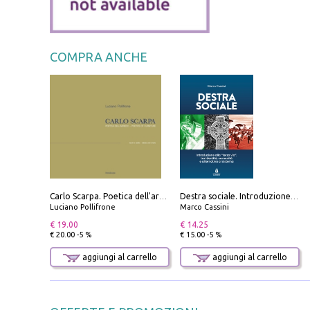
COMPRA ANCHE
Carlo Scarpa. Poetica dell'arredo. Tavoli e sedie-Poetics of furniture. Tables and chairs. Ediz. bilingue
Destra sociale. Introduzione alla «terza via», tra identità, comunità e alternativa al sistema
Luciano Pollifrone
Marco Cassini
€ 19.00
€ 14.25
€ 20.00 -5 %
€ 15.00 -5 %
aggiungi al carrello
aggiungi al carrello