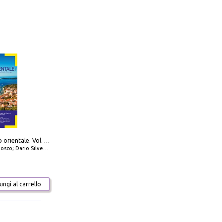
777 Adriatico orientale. Vol. 2: Costa della Dalmazia da Zara a Molunat, Isole della Dalmazia Meridionale e Montenegro
io Silvestro; Marco Sbrizzi
ngi al carrello