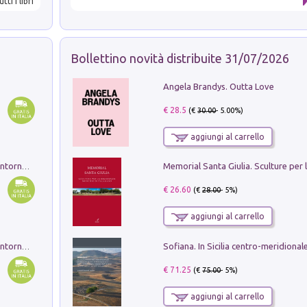
utti i libri
Bollettino novità distribuite 31/07/2026
Angela Brandys. Outta Love
€ 28.5
(€
30.00
- 5.00%)
aggiungi al carrello
Ruderi delle ville Romano Sabine nei dintorni di Poggio Mirteto. Illustrati dal dott.re prof.re cav.re Ercole Nardi regio ispettore degli scavi e monumenti. Anno 1885. Tavole e studio. Con 25 tavole fuori testo in cartella editoriale
€ 26.60
(€
28.00
- 5%)
aggiungi al carrello
Ruderi delle ville Romano Sabine nei dintorni di Poggio Mirteto. Illustrati dal dott.re prof.re cav.re Ercole Nardi regio ispettore degli scavi e monumenti. Anno 1885
€ 71.25
(€
75.00
- 5%)
aggiungi al carrello