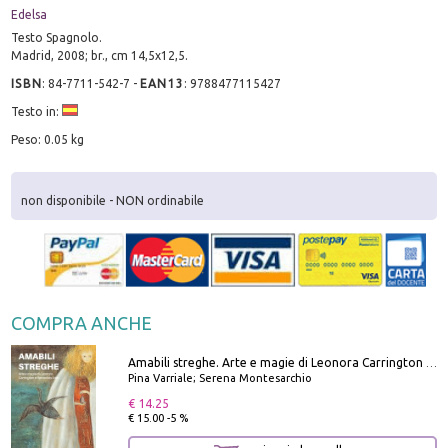
Edelsa
Testo Spagnolo.
Madrid, 2008; br., cm 14,5x12,5.
ISBN
:
84-7711-542-7
-
EAN13
:
9788477115427
Testo in:
Peso: 0.05 kg
non disponibile - NON ordinabile
COMPRA ANCHE
Amabili streghe. Arte e magie di Leonora Carrington e Remedios Varo
Pina Varriale; Serena Montesarchio
€ 14.25
€ 15.00 -5 %