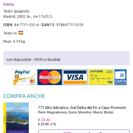
Edelsa
Testo Spagnolo.
Madrid, 2002; br., cm 17x23,5.
ISBN
:
84-7711-535-4
-
EAN13
:
9788477115359
Testo in:
Peso: 0.19 kg
non disponibile - NON ordinabile
COMPRA ANCHE
777 Alto Adriatico. Dal Delta del Po a Capo Promontore. Con QR Code
Piero Magnabosco; Dario Silvestro; Marco Sbrizzi
€ 28.40
€ 29.90 -5 %