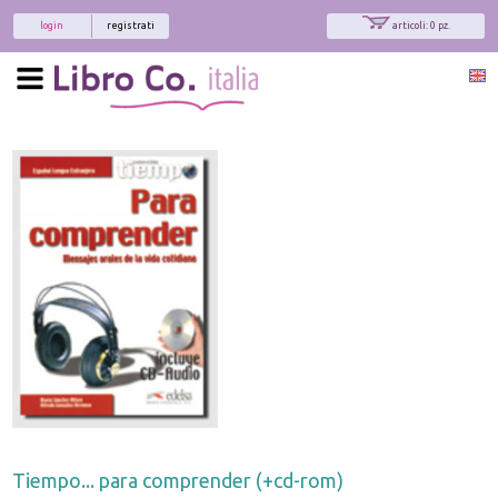
login
registrati
articoli: 0 pz.
x
Interessato ai nostri libri?
Allora iscriviti alla nostra newsletter!
Sarai informato delle nostre novità, potrai
comunque cancellarti quando desideri.
modulo di iscrizione
Tiempo... para comprender (+cd-rom)