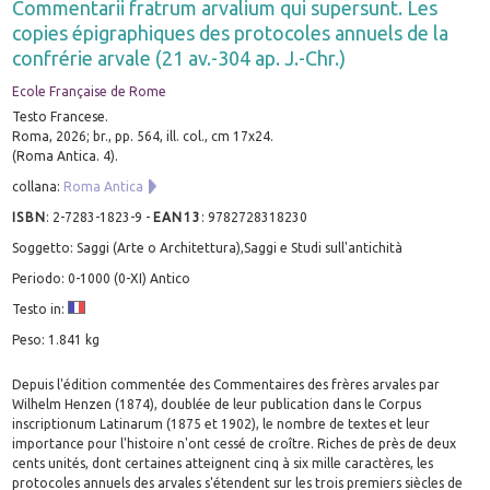
Commentarii fratrum arvalium qui supersunt. Les
copies épigraphiques des protocoles annuels de la
confrérie arvale (21 av.-304 ap. J.-Chr.)
Ecole Française de Rome
Testo Francese.
Roma, 2026; br., pp. 564, ill. col., cm 17x24.
(Roma Antica. 4).
collana:
Roma Antica
ISBN
:
2-7283-1823-9
-
EAN13
:
9782728318230
Soggetto: Saggi (Arte o Architettura),Saggi e Studi sull'antichità
Periodo: 0-1000 (0-XI) Antico
Testo in:
Peso: 1.841 kg
Depuis l'édition commentée des Commentaires des frères arvales par
Wilhelm Henzen (1874), doublée de leur publication dans le Corpus
inscriptionum Latinarum (1875 et 1902), le nombre de textes et leur
importance pour l'histoire n'ont cessé de croître. Riches de près de deux
cents unités, dont certaines atteignent cinq à six mille caractères, les
protocoles annuels des arvales s'étendent sur les trois premiers siècles de