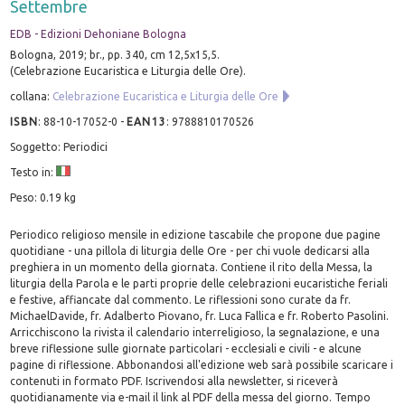
Settembre
EDB - Edizioni Dehoniane Bologna
Bologna, 2019; br., pp. 340, cm 12,5x15,5.
(Celebrazione Eucaristica e Liturgia delle Ore).
collana:
Celebrazione Eucaristica e Liturgia delle Ore
ISBN
:
88-10-17052-0
-
EAN13
:
9788810170526
Soggetto: Periodici
Testo in:
Peso: 0.19 kg
Periodico religioso mensile in edizione tascabile che propone due pagine
quotidiane - una pillola di liturgia delle Ore - per chi vuole dedicarsi alla
preghiera in un momento della giornata. Contiene il rito della Messa, la
liturgia della Parola e le parti proprie delle celebrazioni eucaristiche feriali
e festive, affiancate dal commento. Le riflessioni sono curate da fr.
MichaelDavide, fr. Adalberto Piovano, fr. Luca Fallica e fr. Roberto Pasolini.
Arricchiscono la rivista il calendario interreligioso, la segnalazione, e una
breve riflessione sulle giornate particolari - ecclesiali e civili - e alcune
pagine di riflessione. Abbonandosi all'edizione web sarà possibile scaricare i
contenuti in formato PDF. Iscrivendosi alla newsletter, si riceverà
quotidianamente via e-mail il link al PDF della messa del giorno. Tempo