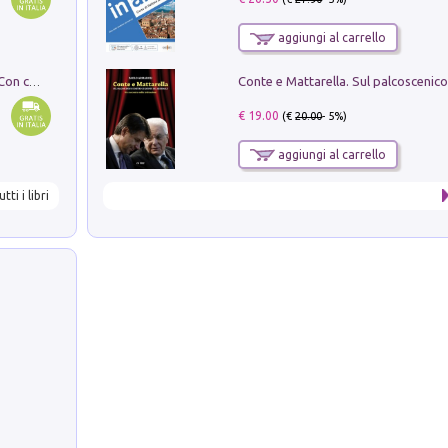
aggiungi al carrello
I monumenti funerari del Lazio antico. Con cartella con tavole
€ 19.00
(€
20.00
- 5%)
aggiungi al carrello
utti i libri