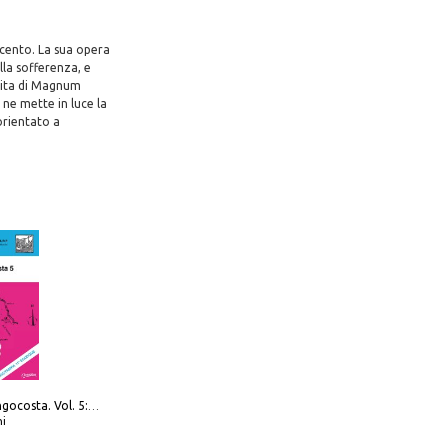
ecento. La sua opera
lla sofferenza, e
scita di Magnum
 ne mette in luce la
orientato a
Navigare Lungocosta. Vol. 5: Corsica e Sardegna
i