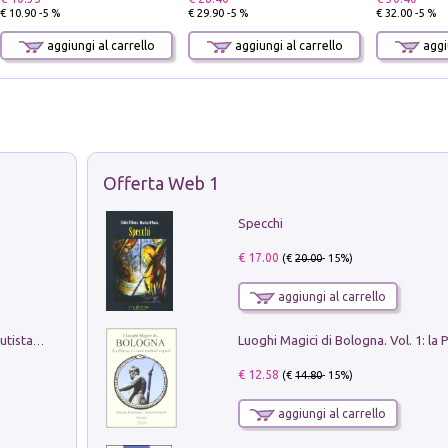
€ 10.90 -5 %
€ 29.90 -5 %
€ 32.00 -5 %
aggiungi al carrello
aggiungi al carrello
aggiu
Offerta Web 1
Specchi
€ 17.00
(€
20.00
- 15%)
aggiungi al carrello
Pietro Bellotti Detto Canaletty. Un Vedutista Veneziano nella Francia dell'Ancien Régime
€ 12.58
(€
14.80
- 15%)
aggiungi al carrello