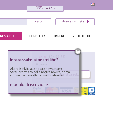
articoli: 0 pz.
REMAINDERS
FORNITORE
LIBRERIE
BIBLIOTECHE
x
€ 32.30
€ 34.00
-5%
Interessato ai nostri libri?
10 giorni
Allora iscriviti alla nostra newsletter!
Sarai informato delle nostre novità, potrai
aggiungi al carrello
comunque cancellarti quando desideri.
modulo di iscrizione