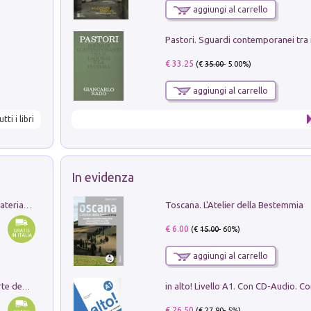
aggiungi al carrello
€ 33.25
(€
35.00
- 5.00%)
aggiungi al carrello
utti i libri
In evidenza
Toscana. L'Atelier della Bestemmia
L'orientalizzante a Capua. Contesti e materiali dagli scavi di Werner Johannowsky nella necropoli di Fornaci. Nuova ediz.
€ 6.00
(€
15.00
- 60%)
aggiungi al carrello
Ricerche dei dottorandi in storia dell'arte della Sapienza
€ 26.50
(€
27.90
- 5%)