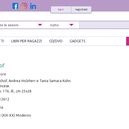
login
registrati
TTI
LIBRI PER RAGAZZI
CD/DVD
GADGETS
of
tore
schof, Andrea Holzherr e Tania Samara Kuhn.
ancese.
. 176, ill., cm 23x28.
12612
ia
0 (XIX-XX) Moderno