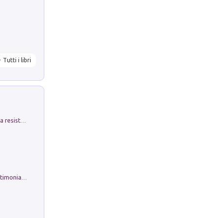
Tutti i libri
Memorial Santa Giulia. Sculture per la resistenza Monchio di Palagano
Tra lago e amati monti. Ricordi e testimonianze