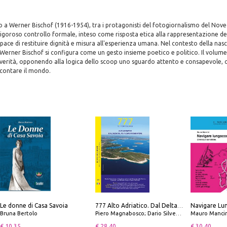
o a Werner Bischof (1916-1954), tra i protagonisti del fotogiornalismo del Nov
 rigoroso controllo formale, inteso come risposta etica alla rappresentazione de
ace di restituire dignità e misura all'esperienza umana. Nel contesto della na
i Werner Bischof si configura come un gesto insieme poetico e politico. Il volume
 verità, opponendo alla logica dello scoop uno sguardo attento e consapevole, 
contare il mondo.
Le donne di Casa Savoia
777 Alto Adriatico. Dal Delta del Po a Capo Promontore. Con QR Code
Bruna Bertolo
Piero Magnabosco; Dario Silvestro; Marco Sbrizzi
Mauro Mancin
€ 10.35
€ 28.40
€ 30.40