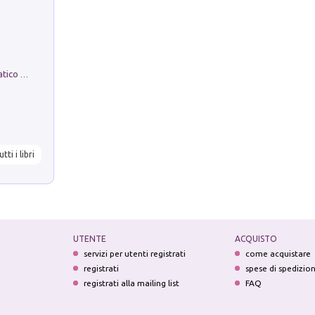
La comparsa. Perché il partito democratico non è mai nato
utti i libri
UTENTE
ACQUISTO
servizi per utenti registrati
come acquistare
registrati
spese di spedizio
registrati alla mailing list
FAQ