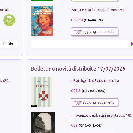
Patatì Patatà Picinina Come Me
Ruderi delle ville Romano Sabine nei dintorni di Poggio Mirteto. Illustrati dal dott.re prof.re cav.re Ercole Nardi regio ispettore degli scavi e monumenti. Anno 1885
€ 17.10
(€
18.00
- 5%)
aggiungi al carrello
utti i libri
Bollettino novità distribuite 17/07/2026
Il Bordigotto. Ediz. illustrata
Dromos. Libro periodico di architettura. (2026). Vol. 15: Post-model
€ 28.5
(€
30.00
- 5.00%)
aggiungi al carrello
Innocenzo Sabbatini architetto. 18
€ 38
(€
40.00
- 5.00%)