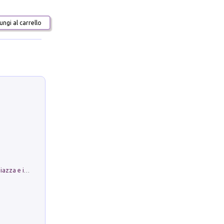
ngi al carrello
Luoghi Magici di Bologna. Vol. 1: la Piazza e i Suoi Simboli Segreti