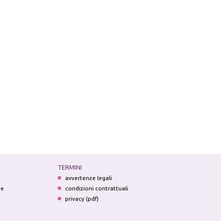
TERMINI
avvertenze legali
ne
condizioni contrattuali
privacy (pdf)