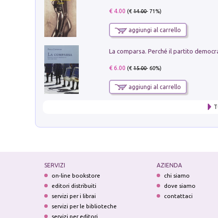
€ 4.00
(€
14.00
- 71%)
aggiungi al carrello
€ 6.00
(€
15.00
- 60%)
aggiungi al carrello
T
SERVIZI
AZIENDA
on-line bookstore
chi siamo
editori distribuiti
dove siamo
servizi per i librai
contattaci
servizi per le biblioteche
servizi per editori