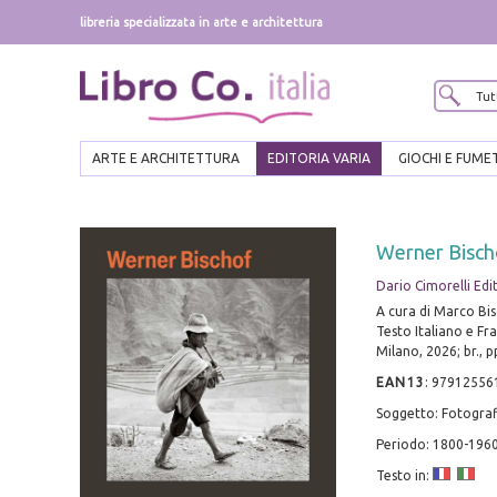
libreria specializzata in arte e architettura
ARTE E ARCHITETTURA
EDITORIA VARIA
GIOCHI E FUME
Werner Bisch
Dario Cimorelli Edi
A cura di Marco Bi
Testo Italiano e Fr
Milano, 2026; br., pp
EAN13
:
97912556
Soggetto: Fotograf
Periodo: 1800-196
Testo in: