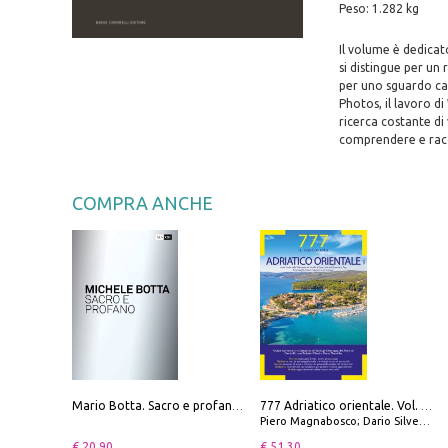
Peso: 1.282 kg
Il volume è dedicat
si distingue per un
per uno sguardo cap
Photos, il lavoro d
ricerca costante di
comprendere e rac
COMPRA ANCHE
Mario Botta. Sacro e profano-Sacred and profane
777 Adriatico orientale. Vol. 1: Istria, Costa della Dalmazia da Smrika a Zara, Isole del Quarnaro, Pag, Arcipelaghi di Zara, Sibenico e Incoronate
Piero Magnabosco; Dario Silvestro; Marco Sbrizzi
€ 20.90
€ 51.30