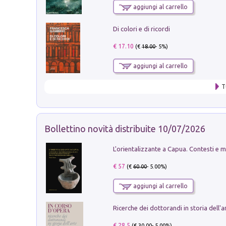
aggiungi al carrello
Di colori e di ricordi
€ 17.10
(€
18.00
- 5%)
aggiungi al carrello
T
Bollettino novità distribuite 10/07/2026
€ 57
(€
60.00
- 5.00%)
aggiungi al carrello
€ 28.5
(€
30.00
- 5.00%)