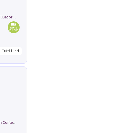
Pastori. Sguardi contemporanei tra il Lagorai e la pianura. Ediz. illustrata
Tutti i libri
in alto! Livello A1. Con CD-Audio. Con Contenuto digitale per accesso on line