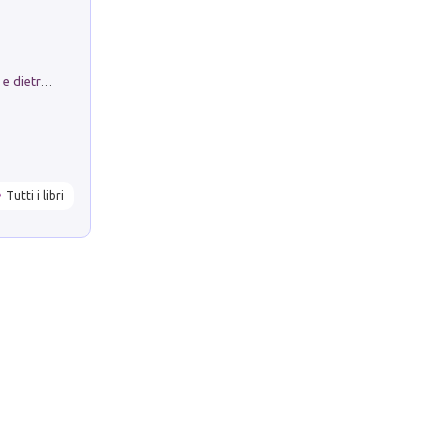
Conte e Mattarella. Sul palcoscenico e dietro le quinte del Quirinale. Un racconto sulle istituzioni
Tutti i libri