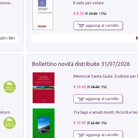
Il cielo per volare
La seduzione del gusto con Pipero & Monosilio
€ 8.50
(€
10.00
- 15%)
aggiungi al carrello
utti i libri
Bollettino novità distribuite 31/07/2026
€ 26.60
(€
28.00
- 5%)
aggiungi al carrello
Ruderi delle ville Romano Sabine nei dintorni di Poggio Mirteto. Illustrati dal dott.re prof.re cav.re Ercole Nardi regio ispettore degli scavi e monumenti. Anno 1885. Tavole e studio. Con 25 tavole fuori testo in cartella editoriale
€ 20.90
(€
22.00
- 5%)
aggiungi al carrello