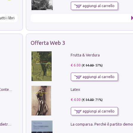
aggiungi al carrello
utti i libri
Offerta Web 3
Frutta & Verdura
€ 6.00
(€
14.00
- 57%)
aggiungi al carrello
Latex
in alto! Livello A1. Con CD-Audio. Con Contenuto digitale per accesso on line
€ 4.00
(€
14.00
- 71%)
aggiungi al carrello
Conte e Mattarella. Sul palcoscenico e dietro le quinte del Quirinale. Un racconto sulle istituzioni