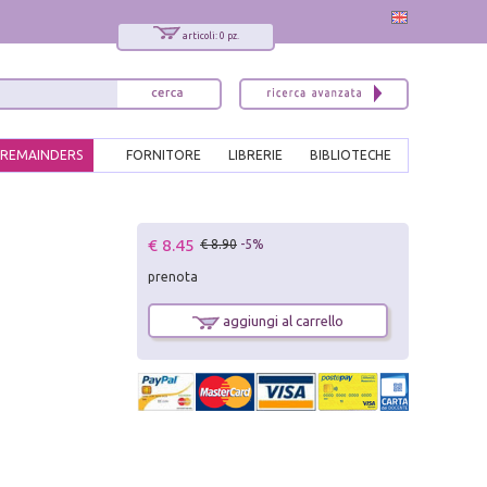
articoli: 0 pz.
REMAINDERS
FORNITORE
LIBRERIE
BIBLIOTECHE
x
€ 8.45
€ 8.90
-5%
Interessato ai nostri libri?
prenota
Allora iscriviti alla nostra newsletter!
Sarai informato delle nostre novità, potrai
aggiungi al carrello
comunque cancellarti quando desideri.
modulo di iscrizione