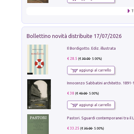
T
Bollettino novità distribuite 17/07/2026
Il Bordigotto. Ediz. illustrata
€ 28.5
(€
30.00
- 5.00%)
aggiungi al carrello
Innocenzo Sabbatini architetto. 1891-
€ 38
(€
40.00
- 5.00%)
aggiungi al carrello
€ 33.25
(€
35.00
- 5.00%)