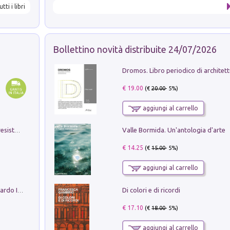
utti i libri
Bollettino novità distribuite 24/07/2026
€ 19.00
(€
20.00
- 5%)
aggiungi al carrello
Valle Bormida. Un'antologia d'arte
Memorial Santa Giulia. Sculture per la resistenza Monchio di Palagano
€ 14.25
(€
15.00
- 5%)
aggiungi al carrello
Di colori e di ricordi
Sofiana. In Sicilia centro-meridionale (tardo III-metà IX secolo d.C.): dall'agro-town tardo-imperiale al villaggio medio-bizantino. Nuova ediz.
€ 17.10
(€
18.00
- 5%)
aggiungi al carrello