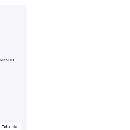
Luoghi Magici di Bologna. Vol. 1: la Piazza e i Suoi Simboli Segreti
Tutti i libri