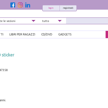
login
registrati
TTI
LIBRI PER RAGAZZI
CD/DVD
GADGETS
0 sticker
47358
anni.