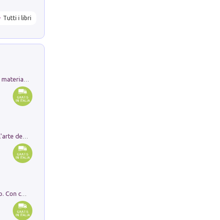
Tutti i libri
L'orientalizzante a Capua. Contesti e materiali dagli scavi di Werner Johannowsky nella necropoli di Fornaci. Nuova ediz.
Ricerche dei dottorandi in storia dell'arte della Sapienza
I monumenti funerari del Lazio antico. Con cartella con tavole