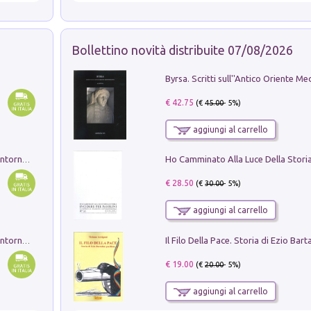
Bollettino novità distribuite 07/08/2026
€ 42.75
(€
45.00
- 5%)
aggiungi al carrello
Ruderi delle ville Romano Sabine nei dintorni di Poggio Mirteto. Illustrati dal dott.re prof.re cav.re Ercole Nardi regio ispettore degli scavi e monumenti. Anno 1885. Tavole e studio. Con 25 tavole fuori testo in cartella editoriale
€ 28.50
(€
30.00
- 5%)
aggiungi al carrello
Ruderi delle ville Romano Sabine nei dintorni di Poggio Mirteto. Illustrati dal dott.re prof.re cav.re Ercole Nardi regio ispettore degli scavi e monumenti. Anno 1885
€ 19.00
(€
20.00
- 5%)
aggiungi al carrello