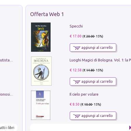
Offerta Web 1
Specchi
€ 17.00
(€
20.00
- 15%)
aggiungi al carrello
Pietro Bellotti Detto Canaletty. Un Vedutista Veneziano nella Francia dell'Ancien Régime
€ 12.58
(€
14.80
- 15%)
aggiungi al carrello
Il cielo per volare
La seduzione del gusto con Pipero & Monosilio
€ 8.50
(€
10.00
- 15%)
aggiungi al carrello
utti i libri