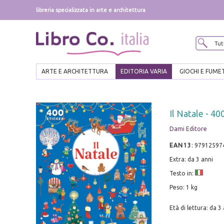
libreria specializzata in arte e architettura
ARTE E ARCHITETTURA
EDITORIA VARIA
GIOCHI E FUME
Il Natale - 40
Dami Editore
EAN13
:
97912597
Extra: da 3 anni
Testo in:
Peso: 1 kg
Età di lettura: da 3 