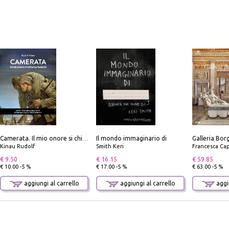
Il mondo immaginario di
Camerata. Il mio onore si chiama fedeltà
Kinau Rudolf
Smith Keri
Francesca Cap
€ 9.50
€ 16.15
€ 59.85
€ 10.00 -5 %
€ 17.00 -5 %
€ 63.00 -5 %
aggiungi al carrello
aggiungi al carrello
aggiu