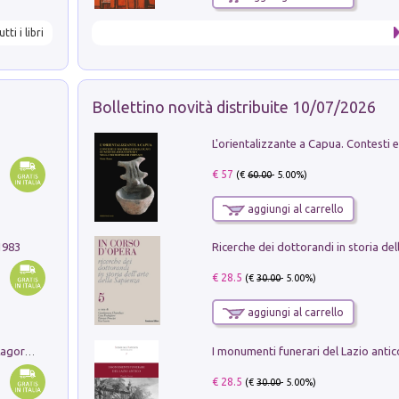
utti i libri
Bollettino novità distribuite 10/07/2026
€ 57
(€
60.00
- 5.00%)
aggiungi al carrello
1983
€ 28.5
(€
30.00
- 5.00%)
aggiungi al carrello
Pastori. Sguardi contemporanei tra il Lagorai e la pianura. Ediz. illustrata
€ 28.5
(€
30.00
- 5.00%)