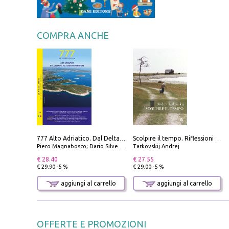
COMPRA ANCHE
777 Alto Adriatico. Dal Delta del Po a Capo Promontore. Con QR Code
Scolpire il tempo. Riflessioni sul cinema.
Piero Magnabosco; Dario Silvestro; Marco Sbrizzi
Tarkovskij Andrej
€ 28.40
€ 27.55
€ 29.90 -5 %
€ 29.00 -5 %
aggiungi al carrello
aggiungi al carrello
OFFERTE E PROMOZIONI