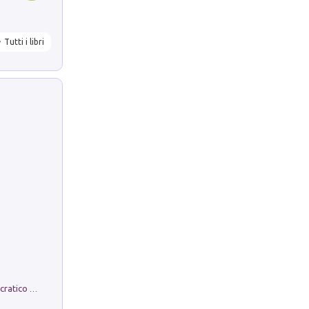
Tutti i libri
La comparsa. Perché il partito democratico non è mai nato