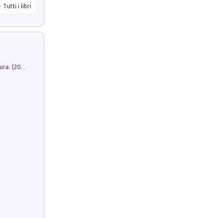
Tutti i libri
Dromos. Libro periodico di architettura. (2026). Vol. 15: Post-model