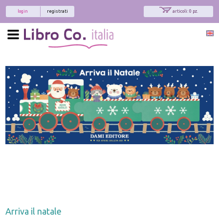
login
registrati
articoli: 0 pz.
x
Interessato ai nostri libri?
Allora iscriviti alla nostra newsletter!
Sarai informato delle nostre novità, potrai
comunque cancellarti quando desideri.
modulo di iscrizione
Arriva il natale