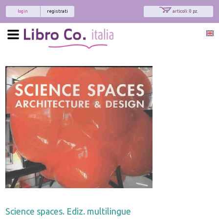
login
registrati
articoli: 0 pz.
Science spaces. Ediz. multilingue