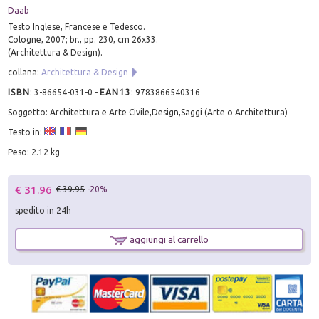
Daab
Testo Inglese, Francese e Tedesco.
Cologne, 2007; br., pp. 230, cm 26x33.
(Architettura & Design).
collana:
Architettura & Design
ISBN
:
3-86654-031-0
-
EAN13
:
9783866540316
Soggetto: Architettura e Arte Civile,Design,Saggi (Arte o Architettura)
Testo in:
Peso: 2.12 kg
€ 31.96
€ 39.95
-20%
spedito in 24h
aggiungi al carrello