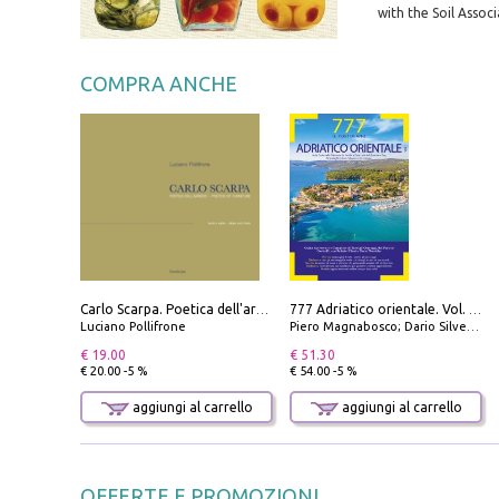
with the Soil Associ
COMPRA ANCHE
Carlo Scarpa. Poetica dell'arredo. Tavoli e sedie-Poetics of furniture. Tables and chairs. Ediz. bilingue
777 Adriatico orientale. Vol. 1: Istria, Costa della Dalmazia da Smrika a Zara, Isole del Quarnaro, Pag, Arcipelaghi di Zara, Sibenico e Incoronate
Luciano Pollifrone
Piero Magnabosco; Dario Silvestro; Marco Sbrizzi
€ 19.00
€ 51.30
€ 20.00 -5 %
€ 54.00 -5 %
aggiungi al carrello
aggiungi al carrello
OFFERTE E PROMOZIONI