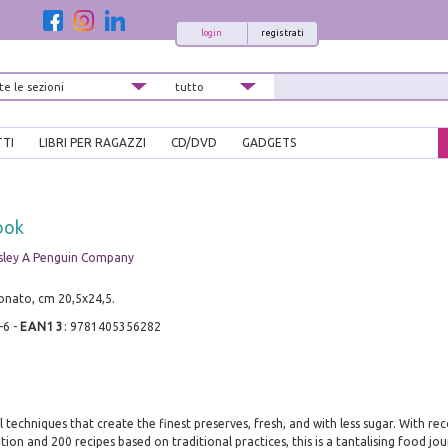
login
registrati
TTI
LIBRI PER RAGAZZI
CD/DVD
GADGETS
ook
rsley A Penguin Company
onato, cm 20,5x24,5.
-6
-
EAN13
:
9781405356282
l techniques that create the finest preserves, fresh, and with less sugar. With
on and 200 recipes based on traditional practices, this is a tantalising food jou