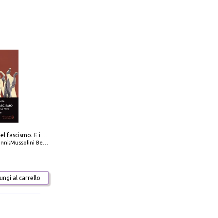
La dottrina del fascismo. E i documenti ufficiali dal 1919 al 1945
ni;Mussolini Benito
ngi al carrello