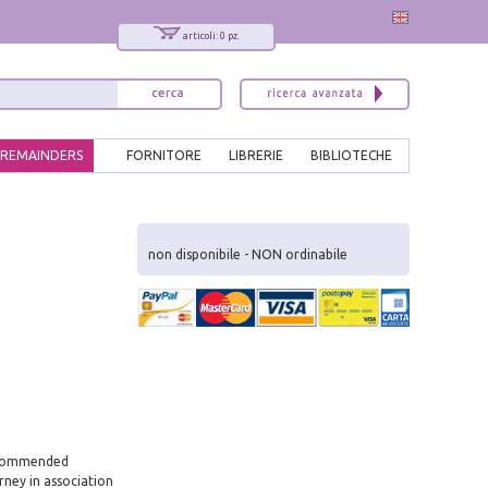
articoli: 0 pz.
REMAINDERS
FORNITORE
LIBRERIE
BIBLIOTECHE
x
Interessato ai nostri libri?
non disponibile - NON ordinabile
Allora iscriviti alla nostra newsletter!
Sarai informato delle nostre novità, potrai
comunque cancellarti quando desideri.
modulo di iscrizione
 recommended
rney in association