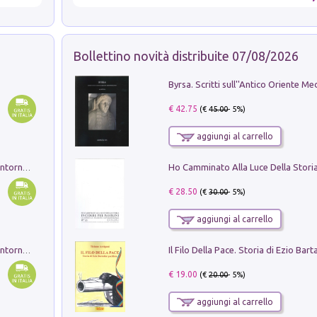
Bollettino novità distribuite 07/08/2026
€ 42.75
(€
45.00
- 5%)
aggiungi al carrello
Ruderi delle ville Romano Sabine nei dintorni di Poggio Mirteto. Illustrati dal dott.re prof.re cav.re Ercole Nardi regio ispettore degli scavi e monumenti. Anno 1885. Tavole e studio. Con 25 tavole fuori testo in cartella editoriale
€ 28.50
(€
30.00
- 5%)
aggiungi al carrello
Ruderi delle ville Romano Sabine nei dintorni di Poggio Mirteto. Illustrati dal dott.re prof.re cav.re Ercole Nardi regio ispettore degli scavi e monumenti. Anno 1885
€ 19.00
(€
20.00
- 5%)
aggiungi al carrello