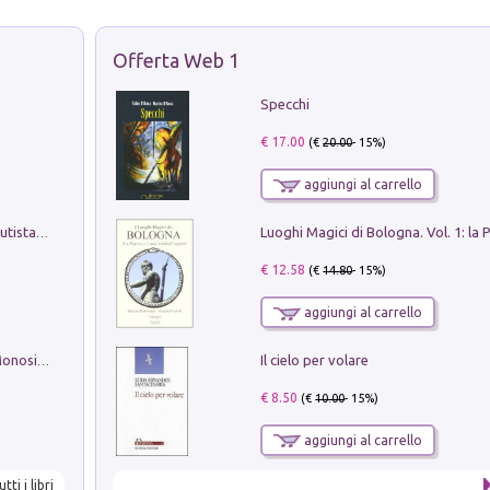
Offerta Web 1
Specchi
€ 17.00
(€
20.00
- 15%)
aggiungi al carrello
Pietro Bellotti Detto Canaletty. Un Vedutista Veneziano nella Francia dell'Ancien Régime
€ 12.58
(€
14.80
- 15%)
aggiungi al carrello
Il cielo per volare
La seduzione del gusto con Pipero & Monosilio
€ 8.50
(€
10.00
- 15%)
aggiungi al carrello
utti i libri