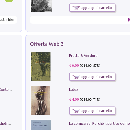
aggiungi al carrello
utti i libri
Offerta Web 3
Frutta & Verdura
€ 6.00
(€
14.00
- 57%)
aggiungi al carrello
Latex
in alto! Livello A1. Con CD-Audio. Con Contenuto digitale per accesso on line
€ 4.00
(€
14.00
- 71%)
aggiungi al carrello
Conte e Mattarella. Sul palcoscenico e dietro le quinte del Quirinale. Un racconto sulle istituzioni