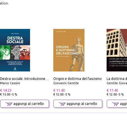
ation.
Origini e dottrina del fascismo
Destra sociale. Introduzione alla «terza via», tra identità, comunità e alternativa al sistema
Marco Cassini
Giovanni Gentile
Gentile Giovan
€ 14.25
€ 11.40
€ 11.40
€ 15.00 -5 %
€ 12.00 -5 %
€ 12.00 -5 %
aggiungi al carrello
aggiungi al carrello
aggiu