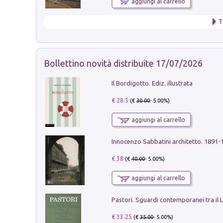
aggiungi al carrello
T
Bollettino novità distribuite 17/07/2026
Il Bordigotto. Ediz. illustrata
€ 28.5
(€
30.00
- 5.00%)
aggiungi al carrello
Innocenzo Sabbatini architetto. 1891-
€ 38
(€
40.00
- 5.00%)
aggiungi al carrello
€ 33.25
(€
35.00
- 5.00%)