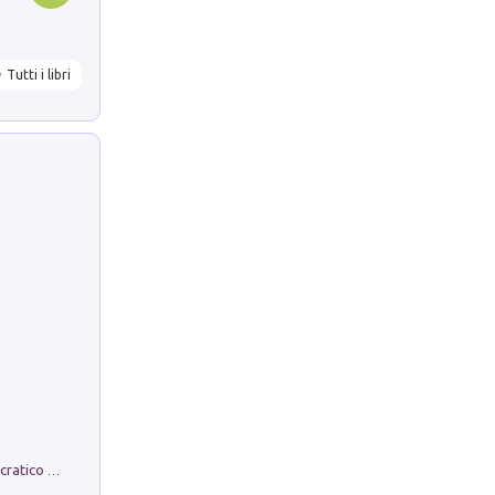
Tutti i libri
La comparsa. Perché il partito democratico non è mai nato