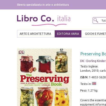
libreria specializzata in arte e architettura
ARTE E ARCHITETTURA
EDITORIA VARIA
GIOCHI E FUME
Preserving B
DK - Dorling Kinde
Testo Inglese.
London, 2010; cart
ISBN
:
1-4053-5628
Testo in:
Peso: 1.27 kg
Covers the essentia
equipment informati