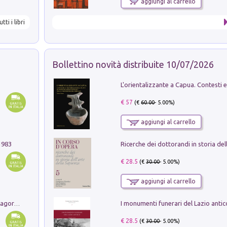
aggiungi al carrello
utti i libri
Bollettino novità distribuite 10/07/2026
€ 57
(€
60.00
- 5.00%)
aggiungi al carrello
1983
€ 28.5
(€
30.00
- 5.00%)
aggiungi al carrello
Pastori. Sguardi contemporanei tra il Lagorai e la pianura. Ediz. illustrata
€ 28.5
(€
30.00
- 5.00%)