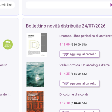
utti i libri
Bollettino novità distribuite 24/07/2026
€ 19.00
(€
20.00
- 5%)
aggiungi al carrello
Valle Bormida. Un'antologia d'arte
Memorial Santa Giulia. Sculture per la resistenza Monchio di Palagano
€ 14.25
(€
15.00
- 5%)
aggiungi al carrello
Di colori e di ricordi
Sofiana. In Sicilia centro-meridionale (tardo III-metà IX secolo d.C.): dall'agro-town tardo-imperiale al villaggio medio-bizantino. Nuova ediz.
€ 17.10
(€
18.00
- 5%)