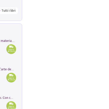
Tutti i libri
L'orientalizzante a Capua. Contesti e materiali dagli scavi di Werner Johannowsky nella necropoli di Fornaci. Nuova ediz.
Ricerche dei dottorandi in storia dell'arte della Sapienza
I monumenti funerari del Lazio antico. Con cartella con tavole