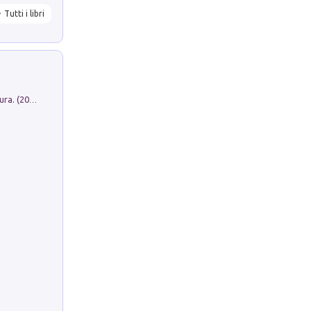
Tutti i libri
Dromos. Libro periodico di architettura. (2026). Vol. 15: Post-model