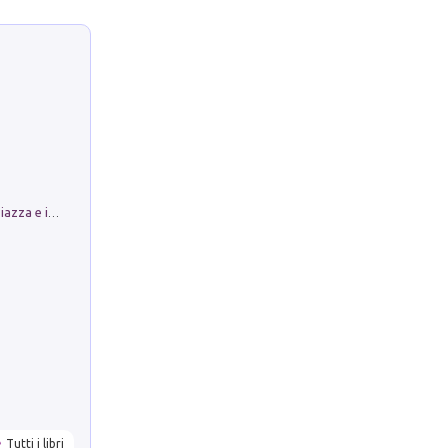
Luoghi Magici di Bologna. Vol. 1: la Piazza e i Suoi Simboli Segreti
Tutti i libri