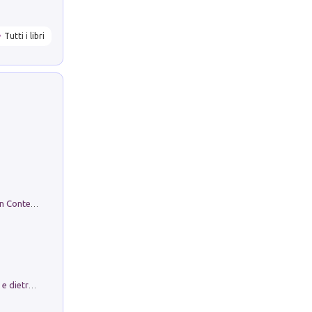
Tutti i libri
in alto! Livello A1. Con CD-Audio. Con Contenuto digitale per accesso on line
Conte e Mattarella. Sul palcoscenico e dietro le quinte del Quirinale. Un racconto sulle istituzioni