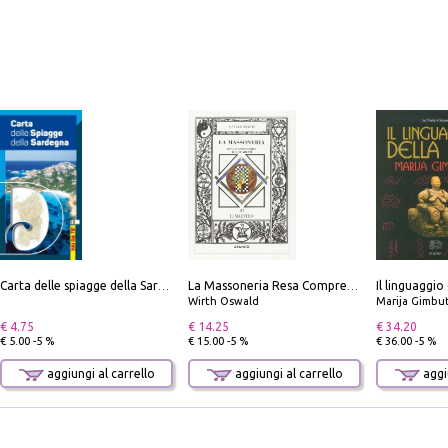
Il linguaggio
Carta delle spiagge della Sardegna. Con custodia
La Massoneria Resa Comprensibile ai Suoi Adepti. Vol. 3: il Maestro.
Wirth Oswald
Marija Gimbu
€ 4.75
€ 14.25
€ 34.20
€ 5.00 -5 %
€ 15.00 -5 %
€ 36.00 -5 %
aggiungi al carrello
aggiungi al carrello
aggiu