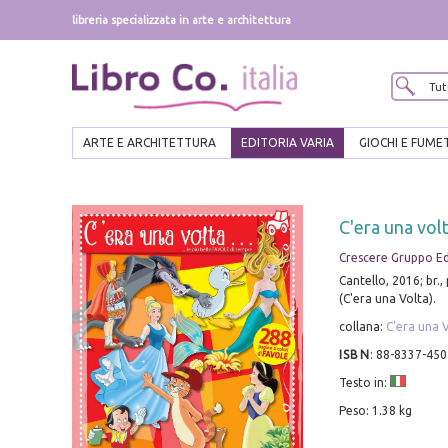
libreria specializzata in arte e architettura
ARTE E ARCHITETTURA
EDITORIA VARIA
GIOCHI E FUME
C'era una volt
Crescere Gruppo Edit
Cantello, 2016; br., p
(C'era una Volta).
collana:
C'era una 
ISBN
:
88-8337-450
Testo in:
Peso: 1.38 kg