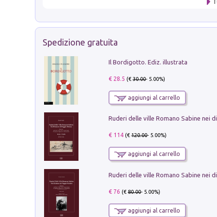
T
Spedizione gratuita
Il Bordigotto. Ediz. illustrata
€ 28.5
(€
30.00
- 5.00%)
aggiungi al carrello
€ 114
(€
120.00
- 5.00%)
aggiungi al carrello
€ 76
(€
80.00
- 5.00%)
aggiungi al carrello