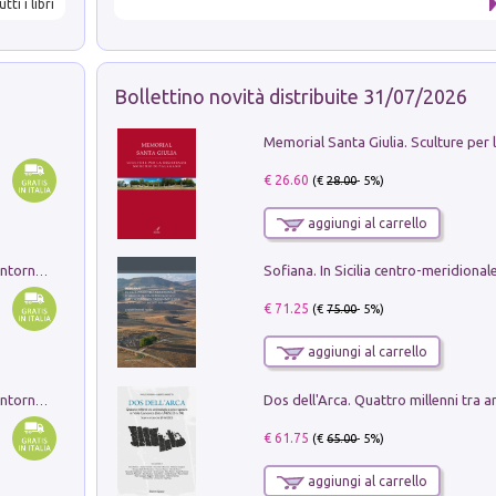
utti i libri
Bollettino novità distribuite 31/07/2026
€ 26.60
(€
28.00
- 5%)
aggiungi al carrello
Ruderi delle ville Romano Sabine nei dintorni di Poggio Mirteto. Illustrati dal dott.re prof.re cav.re Ercole Nardi regio ispettore degli scavi e monumenti. Anno 1885. Tavole e studio. Con 25 tavole fuori testo in cartella editoriale
€ 71.25
(€
75.00
- 5%)
aggiungi al carrello
Ruderi delle ville Romano Sabine nei dintorni di Poggio Mirteto. Illustrati dal dott.re prof.re cav.re Ercole Nardi regio ispettore degli scavi e monumenti. Anno 1885
€ 61.75
(€
65.00
- 5%)
aggiungi al carrello