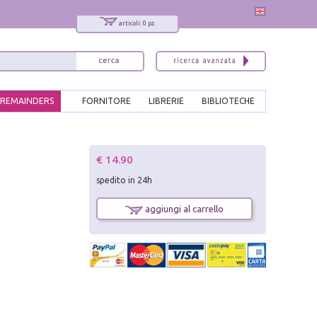
articoli: 0 pz.
REMAINDERS
FORNITORE
LIBRERIE
BIBLIOTECHE
x
€ 14.90
Interessato ai nostri libri?
spedito in 24h
Allora iscriviti alla nostra newsletter!
Sarai informato delle nostre novità, potrai
aggiungi al carrello
comunque cancellarti quando desideri.
modulo di iscrizione