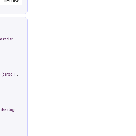
Tutti i libri
Memorial Santa Giulia. Sculture per la resistenza Monchio di Palagano
Sofiana. In Sicilia centro-meridionale (tardo III-metà IX secolo d.C.): dall'agro-town tardo-imperiale al villaggio medio-bizantino. Nuova ediz.
Dos dell'Arca. Quattro millenni tra archeologia e arte rupestre in Valle Camonica (Sito UNESCO n. 94). Scavi e ricerche 2016/2023