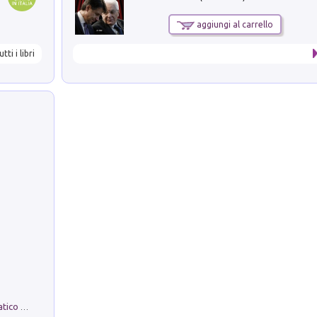
aggiungi al carrello
utti i libri
La comparsa. Perché il partito democratico non è mai nato