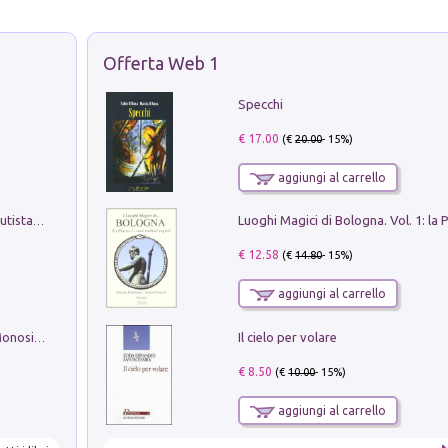
Offerta Web 1
Specchi
€ 17.00
(€
20.00
- 15%)
aggiungi al carrello
Pietro Bellotti Detto Canaletty. Un Vedutista Veneziano nella Francia dell'Ancien Régime
€ 12.58
(€
14.80
- 15%)
aggiungi al carrello
Il cielo per volare
La seduzione del gusto con Pipero & Monosilio
€ 8.50
(€
10.00
- 15%)
aggiungi al carrello