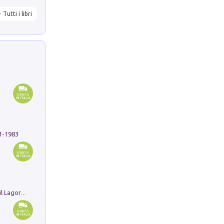
Tutti i libri
91-1983
Pastori. Sguardi contemporanei tra il Lagorai e la pianura. Ediz. illustrata