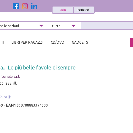
login
registrati
TTI
LIBRI PER RAGAZZI
CD/DVD
GADGETS
a... Le più belle favole di sempre
oriale s.r.l.
p. 288, ill.
Volta
-9
-
EAN13
:
9788883374500