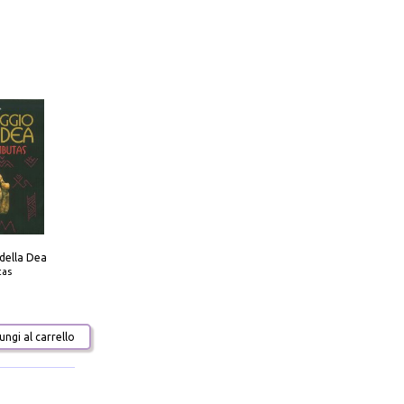
 della Dea
tas
ngi al carrello