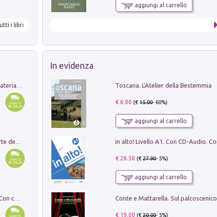
aggiungi al carrello
utti i libri
In evidenza
Toscana. L'Atelier della Bestemmia
L'orientalizzante a Capua. Contesti e materiali dagli scavi di Werner Johannowsky nella necropoli di Fornaci. Nuova ediz.
€ 6.00
(€
15.00
- 60%)
aggiungi al carrello
Ricerche dei dottorandi in storia dell'arte della Sapienza
€ 26.50
(€
27.90
- 5%)
aggiungi al carrello
I monumenti funerari del Lazio antico. Con cartella con tavole
€ 19.00
(€
20.00
- 5%)