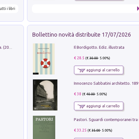
utti i libri
Bollettino novità distribuite 17/07/2026
Il Bordigotto. Ediz. illustrata
Dromos. Libro periodico di architettura. (2026). Vol. 15: Post-model
€ 28.5
(€
30.00
- 5.00%)
aggiungi al carrello
Innocenzo Sabbatini architetto. 18
€ 38
(€
40.00
- 5.00%)
aggiungi al carrello
€ 33.25
(€
35.00
- 5.00%)