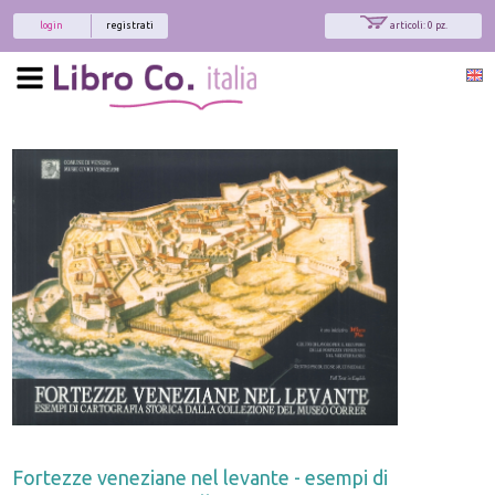
login
registrati
articoli: 0 pz.
x
Interessato ai nostri libri?
Allora iscriviti alla nostra newsletter!
Sarai informato delle nostre novità, potrai
comunque cancellarti quando desideri.
modulo di iscrizione
Fortezze veneziane nel levante - esempi di