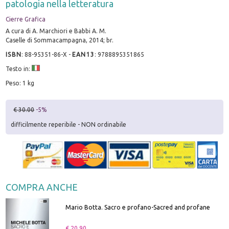
patologia nella letteratura
Cierre Grafica
A cura di A. Marchiori e Babbi A. M.
Caselle di Sommacampagna, 2014; br.
ISBN
:
88-95351-86-X
-
EAN13
:
9788895351865
Testo in:
Peso: 1 kg
€ 30.00
-5%
difficilmente reperibile - NON ordinabile
COMPRA ANCHE
Mario Botta. Sacro e profano-Sacred and profane
€ 20.90