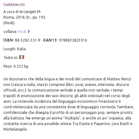
Castelvecchi
A cura di Arcangeli M.
Roma, 2018; br., pp. 192.
(Nodi).
collana:
Nodi
ISBN
:
88-3282-351-9
-
EAN13
:
9788832823516
Luoghi: Italia
Testo in:
Peso: 0.232 kg
Un dizionario che della lingua e dei modi del comunicare di Matteo Renzi
non trascura nulla, mezzi compresi (libri, post, enews, interviste, discorsi
ufficiali, ecc.): la comunicazione verbale e quella non verbale; i tempi
(rapidi) di enunciazione dei suoi discorsi; gli abiti indossati nel corso degli
anni. La notevole incidenza del linguaggio economico-finanziario è
controbilanciata da una consistente dose di linguaggio corrente, familiare,
confidenziale che disegna il profilo di un personaggio pop, sempre pronto
alla battuta. Ne emerge un'anima "multipla", e anche un po' inquieta, alla
costante ricerca di una possibile sintesi: fra Dante e Paperino, Lino Banfi e
Michelangelo.