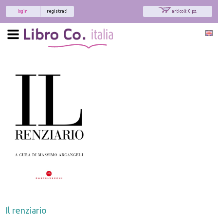
login
registrati
articoli: 0 pz.
Il renziario