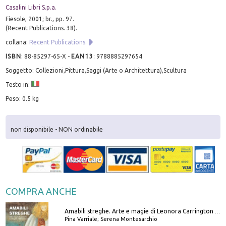
Casalini Libri S.p.a.
Fiesole, 2001; br., pp. 97.
(Recent Publications. 38).
collana:
Recent Publications.
ISBN
:
88-85297-65-X
-
EAN13
:
9788885297654
Soggetto: Collezioni,Pittura,Saggi (Arte o Architettura),Scultura
Testo in:
Peso: 0.5 kg
non disponibile - NON ordinabile
COMPRA ANCHE
Amabili streghe. Arte e magie di Leonora Carrington e Remedios Varo
Pina Varriale; Serena Montesarchio