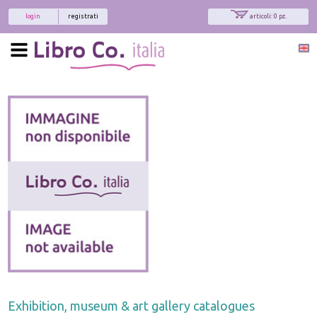
login
registrati
articoli: 0 pz.
Exhibition, museum & art gallery catalogues