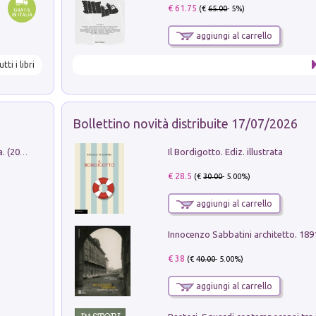
€ 61.75
(€
65.00
- 5%)
aggiungi al carrello
utti i libri
Bollettino novità distribuite 17/07/2026
Il Bordigotto. Ediz. illustrata
Dromos. Libro periodico di architettura. (2026). Vol. 15: Post-model
€ 28.5
(€
30.00
- 5.00%)
aggiungi al carrello
Innocenzo Sabbatini architetto. 18
€ 38
(€
40.00
- 5.00%)
aggiungi al carrello