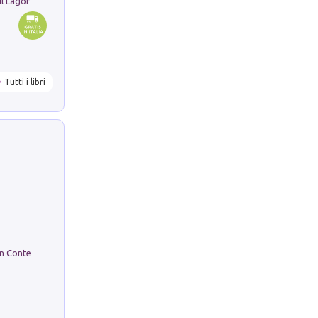
Pastori. Sguardi contemporanei tra il Lagorai e la pianura. Ediz. illustrata
Tutti i libri
in alto! Livello A1. Con CD-Audio. Con Contenuto digitale per accesso on line