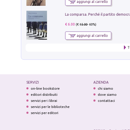
aggiungi al carrello
€ 6.00
(€
15.00
- 60%)
aggiungi al carrello
T
SERVIZI
AZIENDA
on-line bookstore
chi siamo
editori distribuiti
dove siamo
servizi per i librai
contattaci
servizi per le biblioteche
servizi per editori