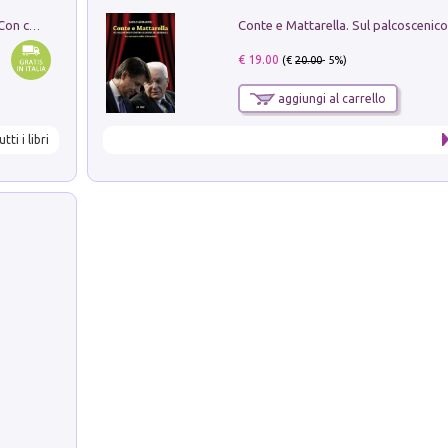
I monumenti funerari del Lazio antico. Con cartella con tavole
€ 19.00
(€
20.00
- 5%)
aggiungi al carrello
utti i libri