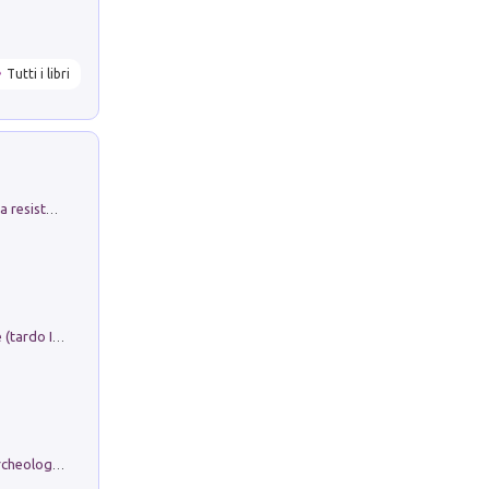
Tutti i libri
Memorial Santa Giulia. Sculture per la resistenza Monchio di Palagano
Sofiana. In Sicilia centro-meridionale (tardo III-metà IX secolo d.C.): dall'agro-town tardo-imperiale al villaggio medio-bizantino. Nuova ediz.
Dos dell'Arca. Quattro millenni tra archeologia e arte rupestre in Valle Camonica (Sito UNESCO n. 94). Scavi e ricerche 2016/2023