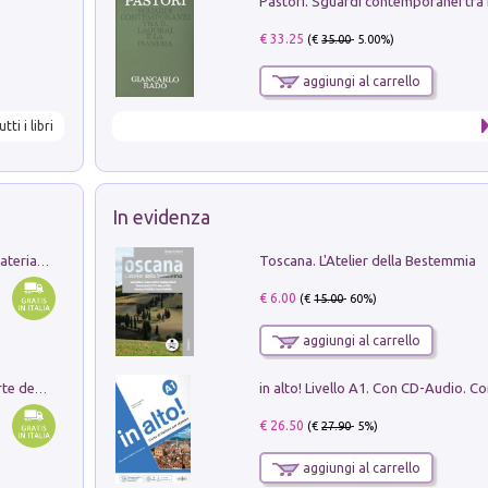
€ 33.25
(€
35.00
- 5.00%)
aggiungi al carrello
utti i libri
In evidenza
Toscana. L'Atelier della Bestemmia
L'orientalizzante a Capua. Contesti e materiali dagli scavi di Werner Johannowsky nella necropoli di Fornaci. Nuova ediz.
€ 6.00
(€
15.00
- 60%)
aggiungi al carrello
Ricerche dei dottorandi in storia dell'arte della Sapienza
€ 26.50
(€
27.90
- 5%)
aggiungi al carrello