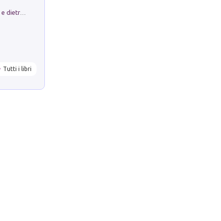
Conte e Mattarella. Sul palcoscenico e dietro le quinte del Quirinale. Un racconto sulle istituzioni
Tutti i libri