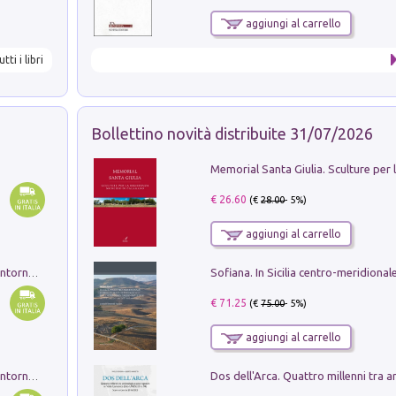
aggiungi al carrello
utti i libri
Bollettino novità distribuite 31/07/2026
€ 26.60
(€
28.00
- 5%)
aggiungi al carrello
Ruderi delle ville Romano Sabine nei dintorni di Poggio Mirteto. Illustrati dal dott.re prof.re cav.re Ercole Nardi regio ispettore degli scavi e monumenti. Anno 1885. Tavole e studio. Con 25 tavole fuori testo in cartella editoriale
€ 71.25
(€
75.00
- 5%)
aggiungi al carrello
Ruderi delle ville Romano Sabine nei dintorni di Poggio Mirteto. Illustrati dal dott.re prof.re cav.re Ercole Nardi regio ispettore degli scavi e monumenti. Anno 1885