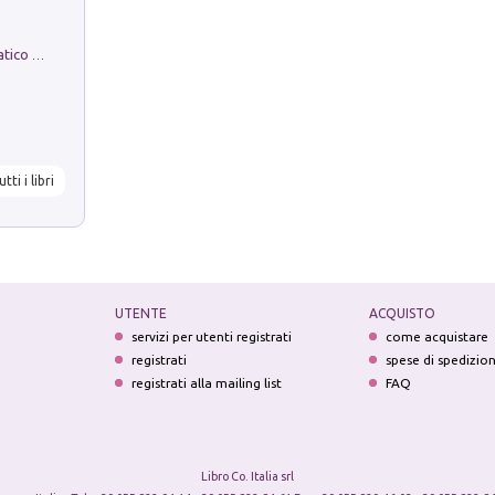
La comparsa. Perché il partito democratico non è mai nato
utti i libri
UTENTE
ACQUISTO
servizi per utenti registrati
come acquistare
registrati
spese di spedizio
registrati alla mailing list
FAQ
Libro Co. Italia srl