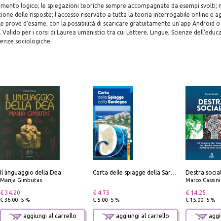
amento logico; le spiegazioni teoriche sempre accompagnate da esempi svolti; m
one delle risposte; l'accesso riservato a tutta la teoria interrogabile online e agl
lle prove d'esame, con la possibilità di scaricare gratuitamente un'app Android o
. Valido per i corsi di Laurea umanistici tra cui Lettere, Lingue, Scienze dell'educ
enze sociologiche.
Il linguaggio della Dea
Carta delle spiagge della Sardegna. Con custodia
Marija Gimbutas
Marco Cassini
€ 34.20
€ 4.75
€ 14.25
€ 36.00 -5 %
€ 5.00 -5 %
€ 15.00 -5 %
aggiungi al carrello
aggiungi al carrello
aggiu