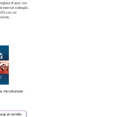
igliaia di quiz con
i esercizi collegati,
 IOS con cui
azione,
Destra sociale. Introduzione alla «terza via», tra identità, comunità e alternativa al sistema
ngi al carrello