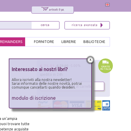
articoli: 0 pz.
REMAINDERS
FORNITORE
LIBRERIE
BIBLIOTECHE
x
€ 75.91
€ 79.90
-5.00%
Interessato ai nostri libri?
spedito in 24h
Allora iscriviti alla nostra newsletter!
Sarai informato delle nostre novità, potrai
aggiungi al carrello
comunque cancellarti quando desideri.
modulo di iscrizione
da un'ampia
 puoi trovare tutte
petenze acquisite