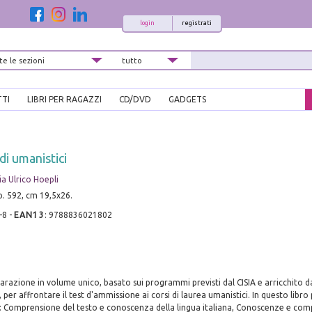
login
registrati
TTI
LIBRI PER RAGAZZI
CD/DVD
GADGETS
i umanistici
ia Ulrico Hoepli
pp. 592, cm 19,5x26.
-8
-
EAN13
:
9788836021802
razione in volume unico, basato sui programmi previsti dal CISIA e arricchito 
 per affrontare il test d'ammissione ai corsi di laurea umanistici. In questo libro
: Comprensione del testo e conoscenza della lingua italiana, Conoscenze e com