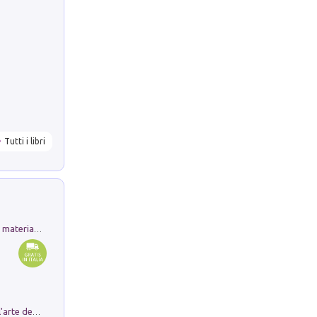
Tutti i libri
L'orientalizzante a Capua. Contesti e materiali dagli scavi di Werner Johannowsky nella necropoli di Fornaci. Nuova ediz.
Ricerche dei dottorandi in storia dell'arte della Sapienza