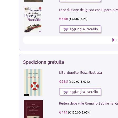
€ 6.00
(€
15.00
- 60%)
aggiungi al carrello
T
Spedizione gratuita
Il Bordigotto. Ediz. illustrata
€ 28.5
(€
30.00
- 5.00%)
aggiungi al carrello
€ 114
(€
120.00
- 5.00%)