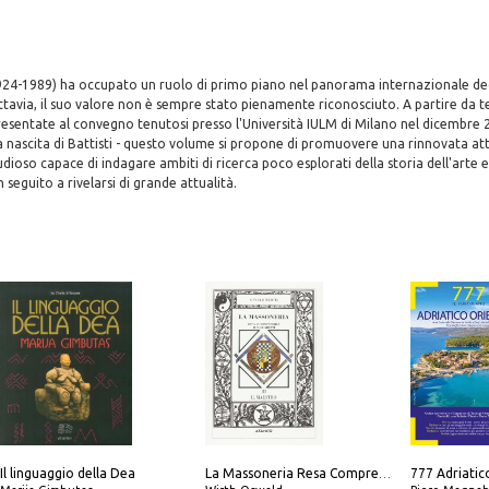
924-1989) ha occupato un ruolo di primo piano nel panorama internazionale degl
, tuttavia, il suo valore non è sempre stato pienamente riconosciuto. A partire da
presentate al convegno tenutosi presso l'Università IULM di Milano nel dicembre 
a nascita di Battisti - questo volume si propone di promuovere una rinnovata at
dioso capace di indagare ambiti di ricerca poco esplorati della storia dell'arte e
n seguito a rivelarsi di grande attualità.
Il linguaggio della Dea
La Massoneria Resa Comprensibile ai Suoi Adepti. Vol. 3: il Maestro.