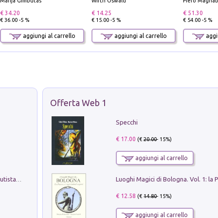
Marija Gimbutas
Wirth Oswald
Piero Magnabosco; Dar
€ 34.20
€ 14.25
€ 51.30
€ 36.00 -5 %
€ 15.00 -5 %
€ 54.00 -5 %
aggiungi al carrello
aggiungi al carrello
aggiu
Offerta Web 1
Specchi
€ 17.00
(€
20.00
- 15%)
aggiungi al carrello
Pietro Bellotti Detto Canaletty. Un Vedutista Veneziano nella Francia dell'Ancien Régime
€ 12.58
(€
14.80
- 15%)
aggiungi al carrello