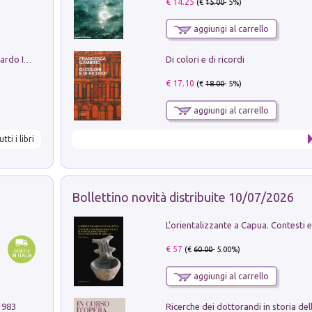
€ 14.25
(€
15.00
- 5%)
aggiungi al carrello
Di colori e di ricordi
Sofiana. In Sicilia centro-meridionale (tardo III-metà IX secolo d.C.): dall'agro-town tardo-imperiale al villaggio medio-bizantino. Nuova ediz.
€ 17.10
(€
18.00
- 5%)
aggiungi al carrello
utti i libri
Bollettino novità distribuite 10/07/2026
€ 57
(€
60.00
- 5.00%)
aggiungi al carrello
1983