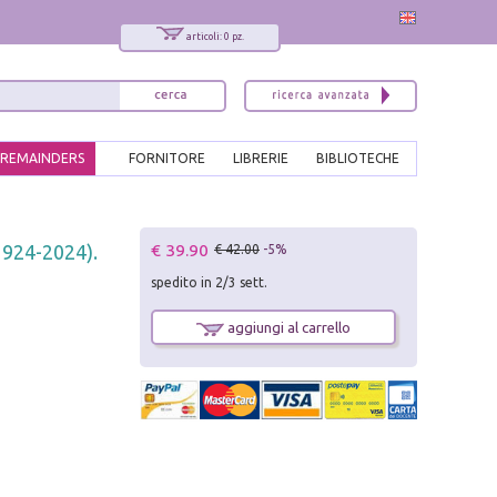
articoli: 0 pz.
REMAINDERS
FORNITORE
LIBRERIE
BIBLIOTECHE
x
€ 39.90
(1924-2024).
€ 42.00
-5%
Interessato ai nostri libri?
spedito in 2/3 sett.
Allora iscriviti alla nostra newsletter!
Sarai informato delle nostre novità, potrai
aggiungi al carrello
comunque cancellarti quando desideri.
modulo di iscrizione