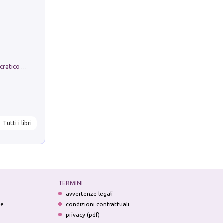
La comparsa. Perché il partito democratico non è mai nato
Tutti i libri
TERMINI
avvertenze legali
ne
condizioni contrattuali
privacy (pdf)