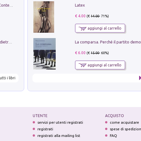
Latex
in alto! Livello A1. Con CD-Audio. Con Contenuto digitale per accesso on line
€ 4.00
(€
14.00
- 71%)
aggiungi al carrello
Conte e Mattarella. Sul palcoscenico e dietro le quinte del Quirinale. Un racconto sulle istituzioni
€ 6.00
(€
15.00
- 60%)
aggiungi al carrello
utti i libri
UTENTE
ACQUISTO
servizi per utenti registrati
come acquistare
registrati
spese di spedizio
registrati alla mailing list
FAQ