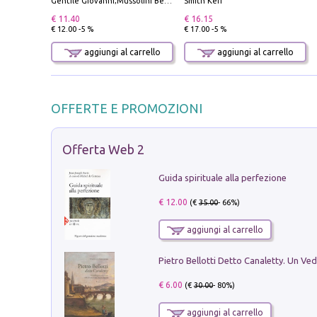
Gentile Giovanni;Mussolini Benito
Smith Keri
€ 11.40
€ 16.15
€ 12.00 -5 %
€ 17.00 -5 %
aggiungi al carrello
aggiungi al carrello
OFFERTE E PROMOZIONI
Offerta Web 2
Guida spirituale alla perfezione
€ 12.00
(€
35.00
- 66%)
aggiungi al carrello
€ 6.00
(€
30.00
- 80%)
aggiungi al carrello