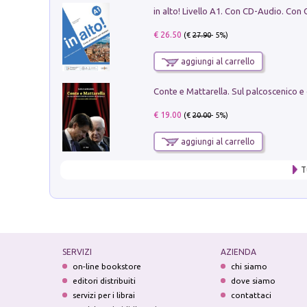
€ 26.50
(€
27.90
- 5%)
aggiungi al carrello
€ 19.00
(€
20.00
- 5%)
aggiungi al carrello
T
SERVIZI
AZIENDA
on-line bookstore
chi siamo
editori distribuiti
dove siamo
servizi per i librai
contattaci