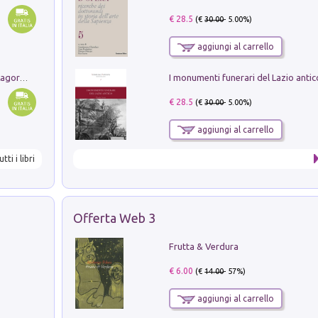
€ 28.5
(€
30.00
- 5.00%)
aggiungi al carrello
Pastori. Sguardi contemporanei tra il Lagorai e la pianura. Ediz. illustrata
€ 28.5
(€
30.00
- 5.00%)
aggiungi al carrello
utti i libri
Offerta Web 3
Frutta & Verdura
€ 6.00
(€
14.00
- 57%)
aggiungi al carrello