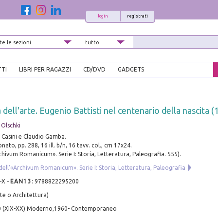
login
registrati
TTI
LIBRI PER RAGAZZI
CD/DVD
GADGETS
a dell'arte. Eugenio Battisti nel centenario della nascita 
 Olschki
Casini e Claudio Gamba.
nato, pp. 288, 16 ill. b/n, 16 tavv. col., cm 17x24.
rchivum Romanicum». Serie I: Storia, Letteratura, Paleografia. 555).
dell'«Archivum Romanicum». Serie I: Storia, Letteratura, Paleografia
-X
-
EAN13
:
9788822295200
te o Architettura)
0 (XIX-XX) Moderno,1960- Contemporaneo