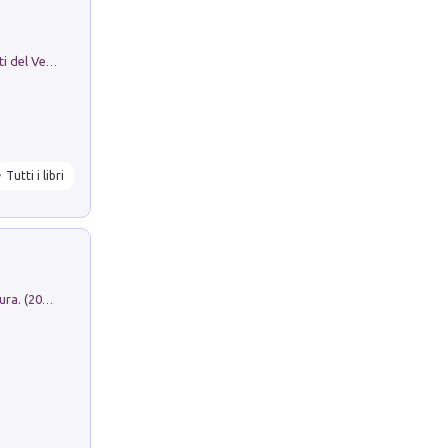
Le Epigrafi Della Valle Di Comino. Atti del Ventesimo Convegno Epigrafico Cominese
Tutti i libri
Dromos. Libro periodico di architettura. (2026). Vol. 15: Post-model