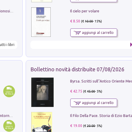
Il cielo per volare
La seduzione del gusto con Pipero & Monosilio
€ 8.50
(€
10.00
- 15%)
aggiungi al carrello
utti i libri
Bollettino novità distribuite 07/08/2026
€ 42.75
(€
45.00
- 5%)
aggiungi al carrello
Ruderi delle ville Romano Sabine nei dintorni di Poggio Mirteto. Illustrati dal dott.re prof.re cav.re Ercole Nardi regio ispettore degli scavi e monumenti. Anno 1885. Tavole e studio. Con 25 tavole fuori testo in cartella editoriale
€ 19.00
(€
20.00
- 5%)