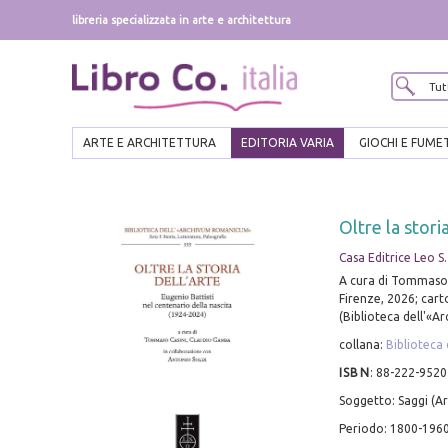
libreria specializzata in arte e architettura
ARTE E ARCHITETTURA
EDITORIA VARIA
GIOCHI E FUME
Oltre la stori
Casa Editrice Leo S.
A cura di Tommaso 
Firenze, 2026; carto
(Biblioteca dell'«A
collana:
Biblioteca 
ISBN
:
88-222-9520
Soggetto: Saggi (Ar
Periodo: 1800-196