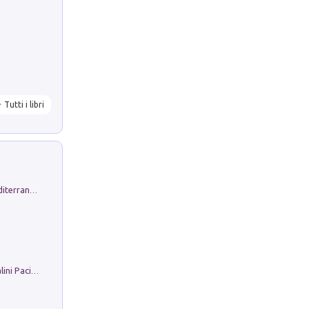
Tutti i libri
Byrsa. Scritti sull''Antico Oriente Mediterraneo. 45-46/2024
Il Filo Della Pace. Storia di Ezio Bartalini Pacifista