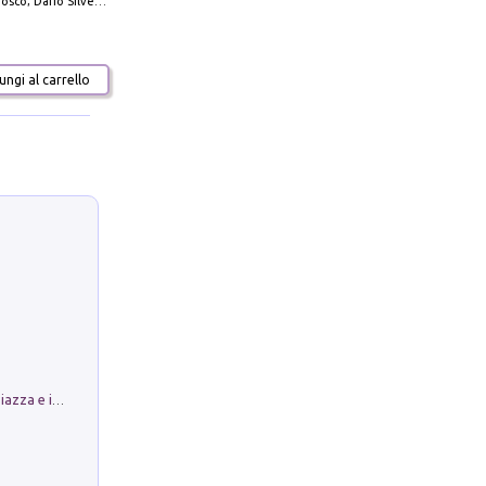
io Silvestro; Marco Sbrizzi
ngi al carrello
Luoghi Magici di Bologna. Vol. 1: la Piazza e i Suoi Simboli Segreti