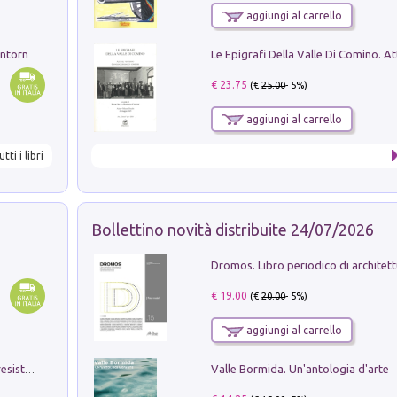
aggiungi al carrello
Ruderi delle ville Romano Sabine nei dintorni di Poggio Mirteto. Illustrati dal dott.re prof.re cav.re Ercole Nardi regio ispettore degli scavi e monumenti. Anno 1885
€ 23.75
(€
25.00
- 5%)
aggiungi al carrello
utti i libri
Bollettino novità distribuite 24/07/2026
€ 19.00
(€
20.00
- 5%)
aggiungi al carrello
Valle Bormida. Un'antologia d'arte
Memorial Santa Giulia. Sculture per la resistenza Monchio di Palagano