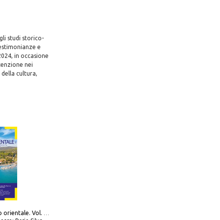
i studi storico-
 testimonianze e
2024, in occasione
tenzione nei
 della cultura,
777 Adriatico orientale. Vol. 1: Istria, Costa della Dalmazia da Smrika a Zara, Isole del Quarnaro, Pag, Arcipelaghi di Zara, Sibenico e Incoronate