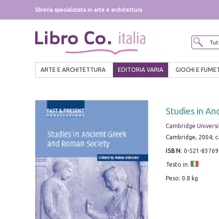
libreria specializzata in arte e architettura
ARTE E ARCHITETTURA
EDITORIA VARIA
GIOCHI E FUME
Studies in An
Cambridge Universi
Cambridge, 2004; ca
ISBN
:
0-521-83769
Testo in:
Peso: 0.8 kg