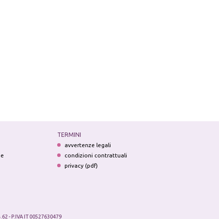
TERMINI
avvertenze legali
ne
condizioni contrattuali
privacy (pdf)
.62 - P.IVA IT 00527630479