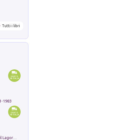
Tutti i libri
91-1983
Pastori. Sguardi contemporanei tra il Lagorai e la pianura. Ediz. illustrata