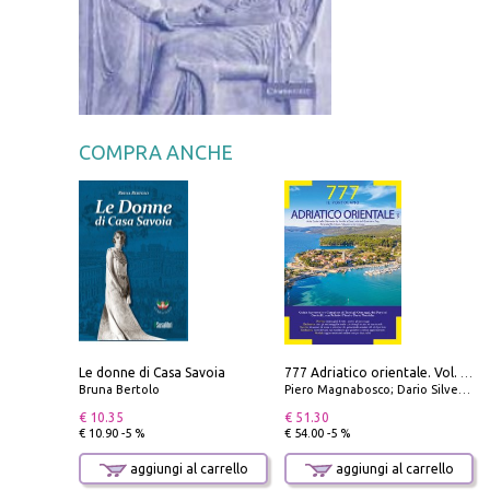
COMPRA ANCHE
Le donne di Casa Savoia
777 Adriatico orientale. Vol. 1: Istria, Costa della Dalmazia da Smrika a Zara, Isole del Quarnaro, Pag, Arcipelaghi di Zara, Sibenico e Incoronate
Bruna Bertolo
Piero Magnabosco; Dario Silvestro; Marco Sbrizzi
€ 10.35
€ 51.30
€ 10.90 -5 %
€ 54.00 -5 %
aggiungi al carrello
aggiungi al carrello