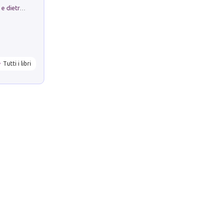
Conte e Mattarella. Sul palcoscenico e dietro le quinte del Quirinale. Un racconto sulle istituzioni
Tutti i libri