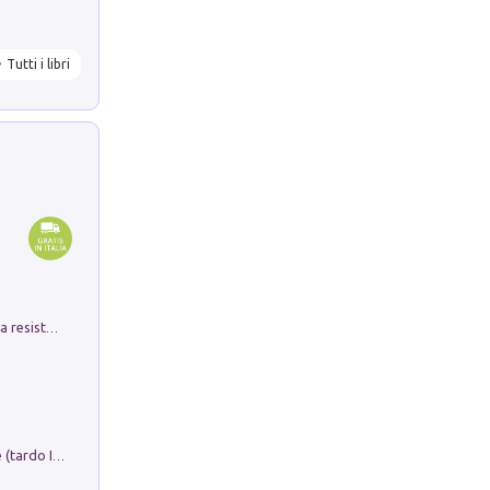
Tutti i libri
Memorial Santa Giulia. Sculture per la resistenza Monchio di Palagano
Sofiana. In Sicilia centro-meridionale (tardo III-metà IX secolo d.C.): dall'agro-town tardo-imperiale al villaggio medio-bizantino. Nuova ediz.