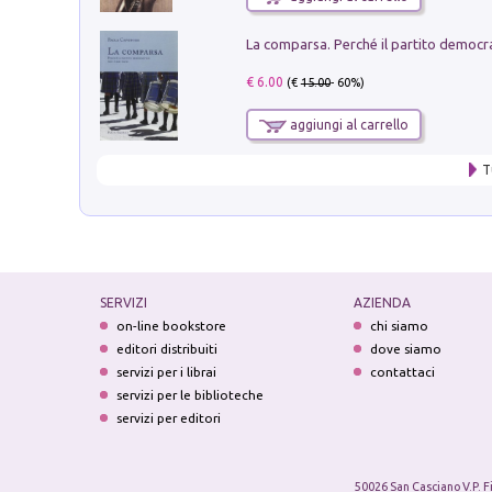
€ 6.00
(€
15.00
- 60%)
aggiungi al carrello
T
SERVIZI
AZIENDA
on-line bookstore
chi siamo
editori distribuiti
dove siamo
servizi per i librai
contattaci
servizi per le biblioteche
servizi per editori
50026 San Casciano V.P. F