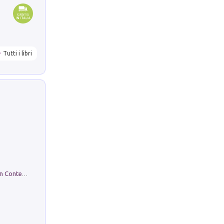
Tutti i libri
in alto! Livello A1. Con CD-Audio. Con Contenuto digitale per accesso on line