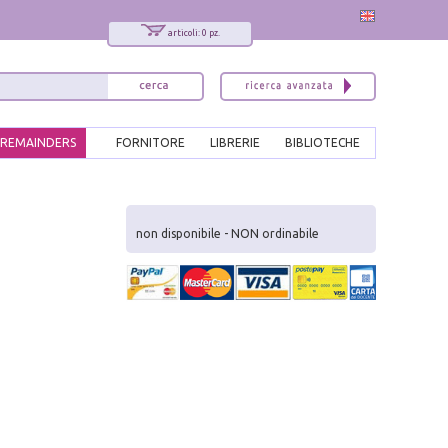
articoli: 0 pz.
REMAINDERS
FORNITORE
LIBRERIE
BIBLIOTECHE
x
Interessato ai nostri libri?
non disponibile - NON ordinabile
Allora iscriviti alla nostra newsletter!
Sarai informato delle nostre novità, potrai
comunque cancellarti quando desideri.
modulo di iscrizione