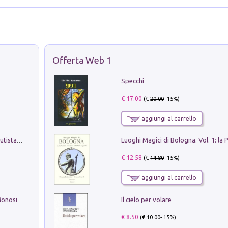
Offerta Web 1
Specchi
€ 17.00
(€
20.00
- 15%)
aggiungi al carrello
Pietro Bellotti Detto Canaletty. Un Vedutista Veneziano nella Francia dell'Ancien Régime
€ 12.58
(€
14.80
- 15%)
aggiungi al carrello
Il cielo per volare
La seduzione del gusto con Pipero & Monosilio
€ 8.50
(€
10.00
- 15%)