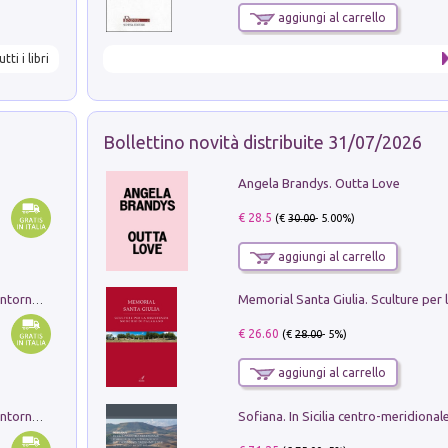
aggiungi al carrello
utti i libri
Bollettino novità distribuite 31/07/2026
Angela Brandys. Outta Love
€ 28.5
(€
30.00
- 5.00%)
aggiungi al carrello
Ruderi delle ville Romano Sabine nei dintorni di Poggio Mirteto. Illustrati dal dott.re prof.re cav.re Ercole Nardi regio ispettore degli scavi e monumenti. Anno 1885. Tavole e studio. Con 25 tavole fuori testo in cartella editoriale
€ 26.60
(€
28.00
- 5%)
aggiungi al carrello
Ruderi delle ville Romano Sabine nei dintorni di Poggio Mirteto. Illustrati dal dott.re prof.re cav.re Ercole Nardi regio ispettore degli scavi e monumenti. Anno 1885