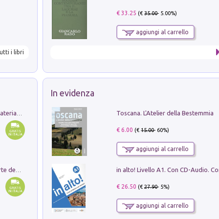
€ 33.25
(€
35.00
- 5.00%)
aggiungi al carrello
utti i libri
In evidenza
Toscana. L'Atelier della Bestemmia
L'orientalizzante a Capua. Contesti e materiali dagli scavi di Werner Johannowsky nella necropoli di Fornaci. Nuova ediz.
€ 6.00
(€
15.00
- 60%)
aggiungi al carrello
Ricerche dei dottorandi in storia dell'arte della Sapienza
€ 26.50
(€
27.90
- 5%)
aggiungi al carrello