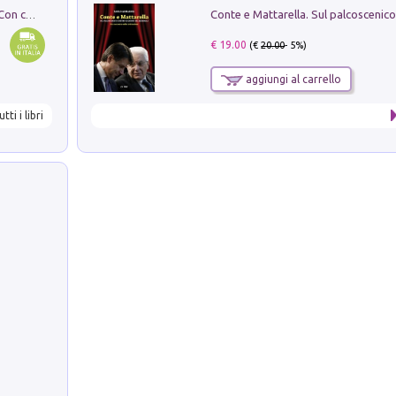
I monumenti funerari del Lazio antico. Con cartella con tavole
€ 19.00
(€
20.00
- 5%)
aggiungi al carrello
utti i libri