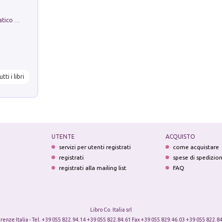
La comparsa. Perché il partito democratico non è mai nato
utti i libri
UTENTE
ACQUISTO
servizi per utenti registrati
come acquistare
registrati
spese di spedizio
registrati alla mailing list
FAQ
Libro Co. Italia srl
irenze Italia - Tel. +39 055 822.94.14 +39 055 822.84.61 Fax +39 055 829.46.03 +39 055 822.84