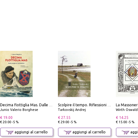
Decima flottiglia Mas. Dalle origini all'armistizio
Scolpire il tempo. Riflessioni sul cinema.
Junio Valerio Borghese
Tarkovskij Andrej
Wirth Oswald
€ 19.00
€ 27.55
€ 14.25
€ 20.00 -5 %
€ 29.00 -5 %
€ 15.00 -5 %
aggiungi al carrello
aggiungi al carrello
aggiu