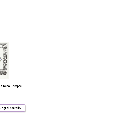
La Massoneria Resa Comprensibile ai Suoi Adepti. Vol. 3: il Maestro.
ngi al carrello