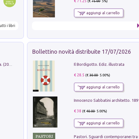
€ 71.25
(€
75.00
- 5%)
aggiungi al carrello
utti i libri
Bollettino novità distribuite 17/07/2026
Il Bordigotto. Ediz. illustrata
Dromos. Libro periodico di architettura. (2026). Vol. 15: Post-model
€ 28.5
(€
30.00
- 5.00%)
aggiungi al carrello
Innocenzo Sabbatini architetto. 18
€ 38
(€
40.00
- 5.00%)
aggiungi al carrello