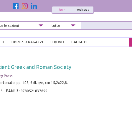
login
registrati
TTI
LIBRI PER RAGAZZI
CD/DVD
GADGETS
cient Greek and Roman Society
ty Press
rtonato, pp. 408, 6 ill. b/n, cm 15,2x22,8.
-3
-
EAN13
:
9780521837699