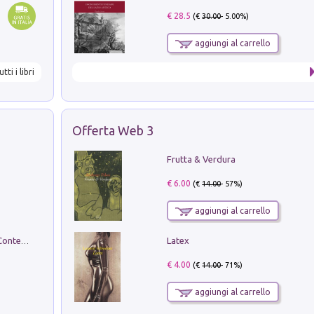
€ 28.5
(€
30.00
- 5.00%)
aggiungi al carrello
utti i libri
Offerta Web 3
Frutta & Verdura
€ 6.00
(€
14.00
- 57%)
aggiungi al carrello
Latex
in alto! Livello A1. Con CD-Audio. Con Contenuto digitale per accesso on line
€ 4.00
(€
14.00
- 71%)
aggiungi al carrello