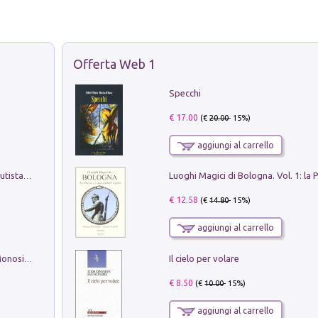
Offerta Web 1
Specchi
€ 17.00
(€
20.00
- 15%)
aggiungi al carrello
Pietro Bellotti Detto Canaletty. Un Vedutista Veneziano nella Francia dell'Ancien Régime
€ 12.58
(€
14.80
- 15%)
aggiungi al carrello
Il cielo per volare
La seduzione del gusto con Pipero & Monosilio
€ 8.50
(€
10.00
- 15%)
aggiungi al carrello