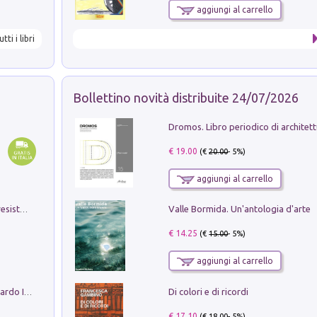
aggiungi al carrello
utti i libri
Bollettino novità distribuite 24/07/2026
€ 19.00
(€
20.00
- 5%)
aggiungi al carrello
Valle Bormida. Un'antologia d'arte
Memorial Santa Giulia. Sculture per la resistenza Monchio di Palagano
€ 14.25
(€
15.00
- 5%)
aggiungi al carrello
Di colori e di ricordi
Sofiana. In Sicilia centro-meridionale (tardo III-metà IX secolo d.C.): dall'agro-town tardo-imperiale al villaggio medio-bizantino. Nuova ediz.
€ 17.10
(€
18.00
- 5%)