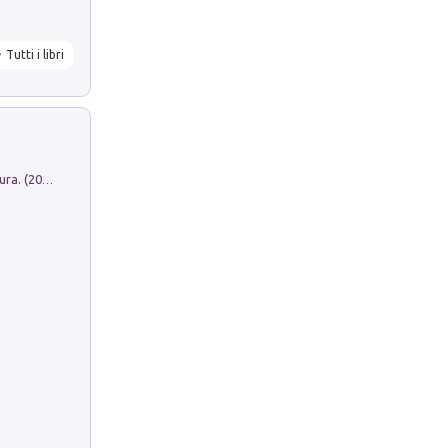
Tutti i libri
Dromos. Libro periodico di architettura. (2026). Vol. 15: Post-model