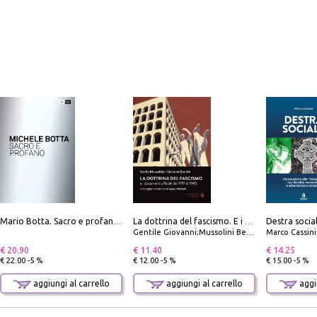
Mario Botta. Sacro e profano-Sacred and profane
La dottrina del fascismo. E i documenti ufficiali dal 1919 al 1945
Gentile Giovanni;Mussolini Benito
Marco Cassini
€ 20.90
€ 11.40
€ 14.25
€ 22.00 -5 %
€ 12.00 -5 %
€ 15.00 -5 %
aggiungi al carrello
aggiungi al carrello
aggiu