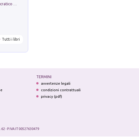
La comparsa. Perché il partito democratico non è mai nato
Tutti i libri
TERMINI
avvertenze legali
ne
condizioni contrattuali
privacy (pdf)
.62 - P.IVA IT 00527630479