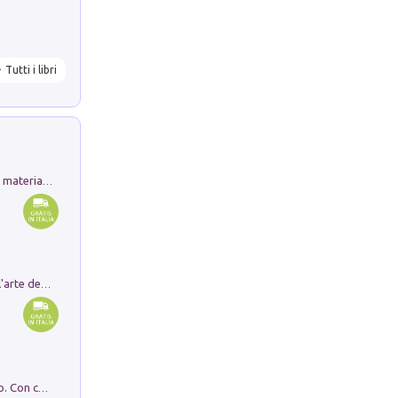
Tutti i libri
L'orientalizzante a Capua. Contesti e materiali dagli scavi di Werner Johannowsky nella necropoli di Fornaci. Nuova ediz.
Ricerche dei dottorandi in storia dell'arte della Sapienza
I monumenti funerari del Lazio antico. Con cartella con tavole