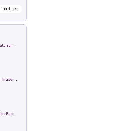
Tutti i libri
Byrsa. Scritti sull''Antico Oriente Mediterraneo. 45-46/2024
Ho Camminato Alla Luce Della Storia. Incidere per Pasolini. Quaderni di Incisione Contemporanea n 30
Il Filo Della Pace. Storia di Ezio Bartalini Pacifista