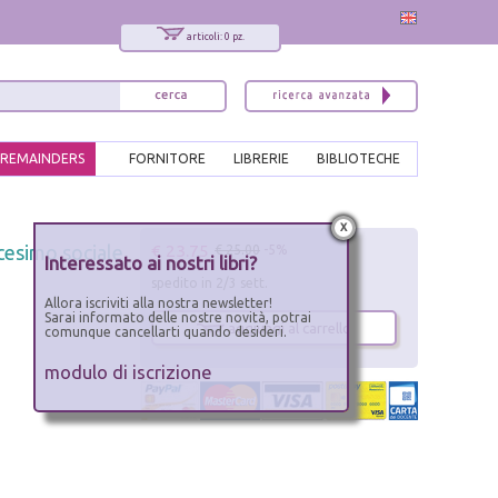
articoli: 0 pz.
REMAINDERS
FORNITORE
LIBRERIE
BIBLIOTECHE
x
€ 23.75
icesimo sociale
€ 25.00
-5%
Interessato ai nostri libri?
spedito in 2/3 sett.
Allora iscriviti alla nostra newsletter!
Sarai informato delle nostre novità, potrai
aggiungi al carrello
comunque cancellarti quando desideri.
modulo di iscrizione