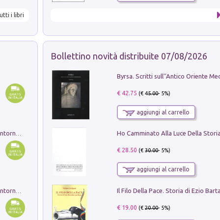
utti i libri
Bollettino novità distribuite 07/08/2026
€ 42.75
(€
45.00
- 5%)
aggiungi al carrello
Ruderi delle ville Romano Sabine nei dintorni di Poggio Mirteto. Illustrati dal dott.re prof.re cav.re Ercole Nardi regio ispettore degli scavi e monumenti. Anno 1885. Tavole e studio. Con 25 tavole fuori testo in cartella editoriale
€ 28.50
(€
30.00
- 5%)
aggiungi al carrello
Ruderi delle ville Romano Sabine nei dintorni di Poggio Mirteto. Illustrati dal dott.re prof.re cav.re Ercole Nardi regio ispettore degli scavi e monumenti. Anno 1885
€ 19.00
(€
20.00
- 5%)