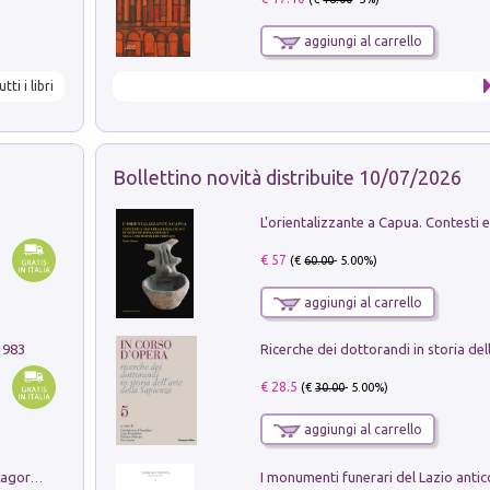
aggiungi al carrello
utti i libri
Bollettino novità distribuite 10/07/2026
€ 57
(€
60.00
- 5.00%)
aggiungi al carrello
1983
€ 28.5
(€
30.00
- 5.00%)
aggiungi al carrello
Pastori. Sguardi contemporanei tra il Lagorai e la pianura. Ediz. illustrata