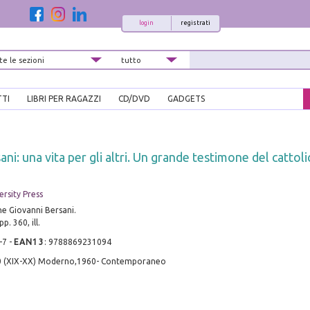
login
registrati
TTI
LIBRI PER RAGAZZI
CD/DVD
GADGETS
ni: una vita per gli altri. Un grande testimone del cattol
rsity Press
ne Giovanni Bersani.
p. 360, ill.
-7
-
EAN13
:
9788869231094
0 (XIX-XX) Moderno,1960- Contemporaneo