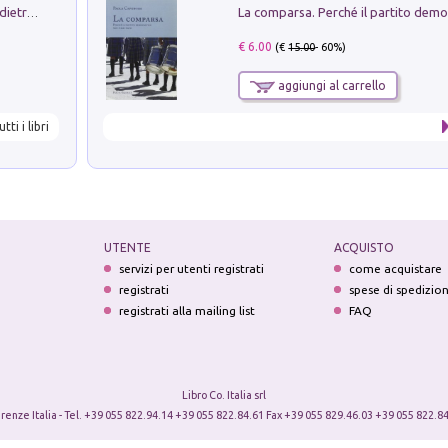
Conte e Mattarella. Sul palcoscenico e dietro le quinte del Quirinale. Un racconto sulle istituzioni
€ 6.00
(€
15.00
- 60%)
aggiungi al carrello
utti i libri
UTENTE
ACQUISTO
servizi per utenti registrati
come acquistare
registrati
spese di spedizio
registrati alla mailing list
FAQ
Libro Co. Italia srl
irenze Italia - Tel. +39 055 822.94.14 +39 055 822.84.61 Fax +39 055 829.46.03 +39 055 822.84