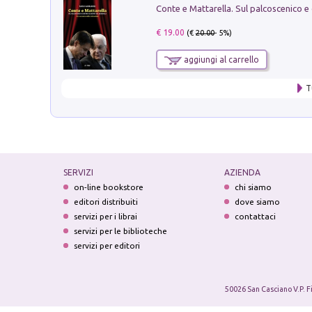
€ 19.00
(€
20.00
- 5%)
aggiungi al carrello
T
SERVIZI
AZIENDA
on-line bookstore
chi siamo
editori distribuiti
dove siamo
servizi per i librai
contattaci
servizi per le biblioteche
servizi per editori
50026 San Casciano V.P. F