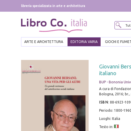
libreria specializzata in arte e architettura
ARTE E ARCHITETTURA
EDITORIA VARIA
GIOCHI E FUME
Giovanni Bersa
italiano
BUP - Bononia Unive
A cura di Fondazio
Bologna, 2016; br., p
ISBN
:
88-6923-109
Periodo: 1800-196
Luoghi: Italia
Testo in: