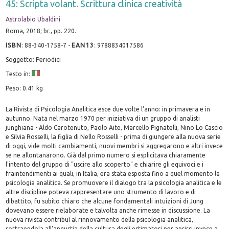
45: Scripta volant. Scrittura clinica creatività
Astrolabio Ubaldini
Roma, 2018; br., pp. 220.
ISBN
:
88-340-1758-7
-
EAN13
:
9788834017586
Soggetto: Periodici
Testo in:
Peso: 0.41 kg
La Rivista di Psicologia Analitica esce due volte l'anno: in primavera e in
autunno. Nata nel marzo 1970 per iniziativa di un gruppo di analisti
junghiana - Aldo Carotenuto, Paolo Aite, Marcello Pignatelli, Nino Lo Cascio
e Silvia Rosselli, la figlia di Nello Rosselli - prima di giungere alla nuova serie
di oggi, vide molti cambiamenti, nuovi membri si aggregarono e altri invece
se ne allontanarono. Già dal primo numero si esplicitava chiaramente
l'intento del gruppo di "uscire allo scoperto" e chiarire gli equivoci e i
fraintendimenti ai quali, in Italia, era stata esposta fino a quel momento la
psicologia analitica. Se promuovere il dialogo tra la psicologia analitica e le
altre discipline poteva rappresentare uno strumento di lavoro e di
dibattito, fu subito chiaro che alcune fondamentali intuizioni di Jung
dovevano essere rielaborate e talvolta anche rimesse in discussione. La
nuova rivista contribuì al rinnovamento della psicologia analitica,
sottraendola all'angustia della cultura degli estimatori per aprirsi invece a