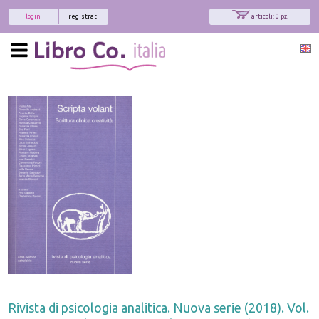
login
registrati
articoli: 0 pz.
x
Interessato ai nostri libri?
Allora iscriviti alla nostra newsletter!
Sarai informato delle nostre novità, potrai
comunque cancellarti quando desideri.
modulo di iscrizione
Rivista di psicologia analitica. Nuova serie (2018). Vol.