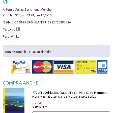
VIII
Artemis Verlag Zurich und Munchen
Zurich, 1994; pp. 2128, cm 17,5x19.
ISBN
:
3-7608-8758-9
-
EAN13
:
9783760887586
Testo in:
Peso: 6.4 kg
non disponibile - NON ordinabile
COMPRA ANCHE
777 Alto Adriatico. Dal Delta del Po a Capo Promontore. Con QR Code
Piero Magnabosco; Dario Silvestro; Marco Sbrizzi
€ 28.40
€ 29.90 -5 %