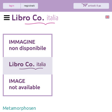
login
registrati
articoli: 0 pz.
Metamorphosen