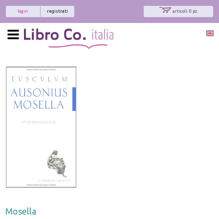
login
registrati
articoli: 0 pz.
Mosella