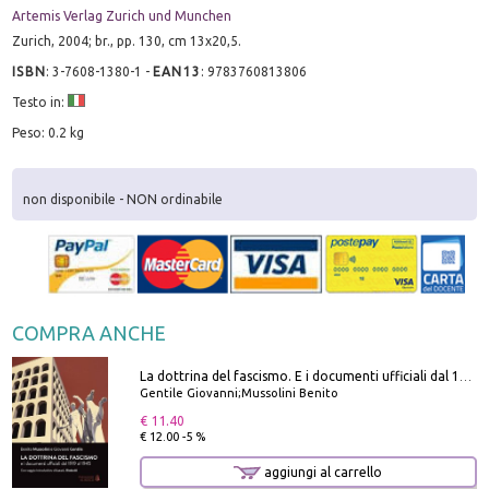
Artemis Verlag Zurich und Munchen
Zurich, 2004; br., pp. 130, cm 13x20,5.
ISBN
:
3-7608-1380-1
-
EAN13
:
9783760813806
Testo in:
Peso: 0.2 kg
non disponibile - NON ordinabile
COMPRA ANCHE
La dottrina del fascismo. E i documenti ufficiali dal 1919 al 1945
Gentile Giovanni;Mussolini Benito
€ 11.40
€ 12.00 -5 %
aggiungi al carrello