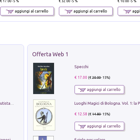
€ 17.00 -5 %
€ 32.00 -5 %
€ 10.00 -5 %
aggiungi al carrello
aggiungi al carrello
aggiu
Offerta Web 1
Specchi
€ 17.00
(€
20.00
- 15%)
aggiungi al carrello
Pietro Bellotti Detto Canaletty. Un Vedutista Veneziano nella Francia dell'Ancien Régime
€ 12.58
(€
14.80
- 15%)
aggiungi al carrello
Il cielo per volare
La seduzione del gusto con Pipero & Monosilio