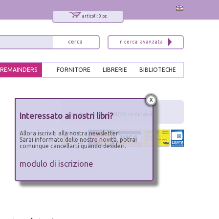
articoli: 0 pz.
REMAINDERS
FORNITORE
LIBRERIE
BIBLIOTECHE
x
Interessato ai nostri libri?
non disponibile - NON ordinabile
Allora iscriviti alla nostra newsletter!
Sarai informato delle nostre novità, potrai
comunque cancellarti quando desideri.
modulo di iscrizione