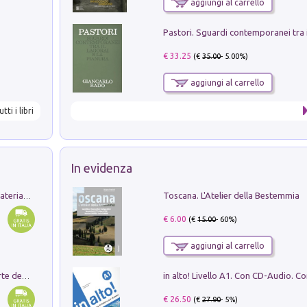
aggiungi al carrello
€ 33.25
(€
35.00
- 5.00%)
aggiungi al carrello
utti i libri
In evidenza
Toscana. L'Atelier della Bestemmia
L'orientalizzante a Capua. Contesti e materiali dagli scavi di Werner Johannowsky nella necropoli di Fornaci. Nuova ediz.
€ 6.00
(€
15.00
- 60%)
aggiungi al carrello
Ricerche dei dottorandi in storia dell'arte della Sapienza
€ 26.50
(€
27.90
- 5%)