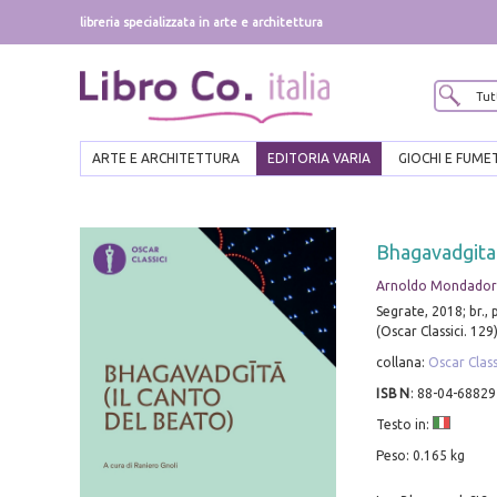
libreria specializzata in arte e architettura
ARTE E ARCHITETTURA
EDITORIA VARIA
GIOCHI E FUME
Bhagavadgita.
Arnoldo Mondadori
Segrate, 2018; br., 
(Oscar Classici. 129)
collana:
Oscar Class
ISBN
:
88-04-68829
Testo in:
Peso: 0.165 kg