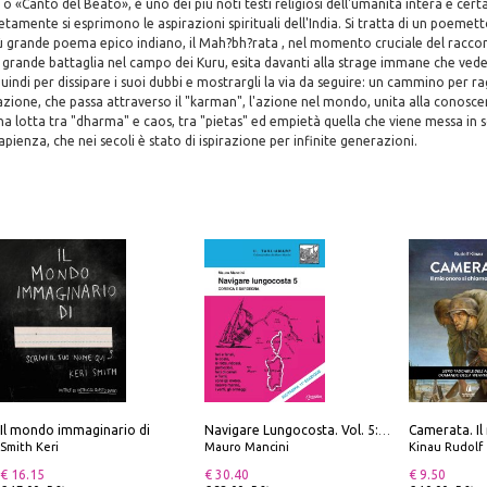
o «Canto del Beato», è uno dei più noti testi religiosi dell'umanità intera e cert
tamente si esprimono le aspirazioni spirituali dell'India. Si tratta di un poemet
più grande poema epico indiano, il Mah?bh?rata , nel momento cruciale del raccon
grande battaglia nel campo dei Kuru, esita davanti alla strage immane che vede p
 quindi per dissipare i suoi dubbi e mostrargli la via da seguire: un cammino per ra
azione, che passa attraverso il "karman", l'azione nel mondo, unita alla conosce
na lotta tra "dharma" e caos, tra "pietas" ed empietà quella che viene messa in s
apienza, che nei secoli è stato di ispirazione per infinite generazioni.
Il mondo immaginario di
Navigare Lungocosta. Vol. 5: Corsica e Sardegna
Smith Keri
Mauro Mancini
Kinau Rudolf
€ 16.15
€ 30.40
€ 9.50