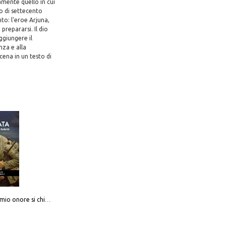
amente quello in cui
to di settecento
to: l'eroe Arjuna,
repararsi. Il dio
ggiungere il
nza e alla
cena in un testo di
Camerata. Il mio onore si chiama fedeltà