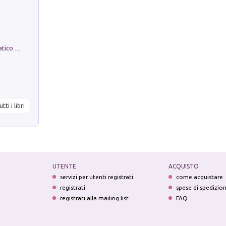
La comparsa. Perché il partito democratico non è mai nato
utti i libri
UTENTE
ACQUISTO
servizi per utenti registrati
come acquistare
registrati
spese di spedizio
registrati alla mailing list
FAQ