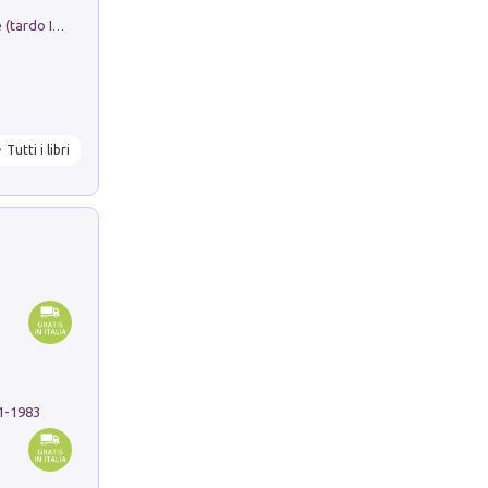
Sofiana. In Sicilia centro-meridionale (tardo III-metà IX secolo d.C.): dall'agro-town tardo-imperiale al villaggio medio-bizantino. Nuova ediz.
Tutti i libri
91-1983