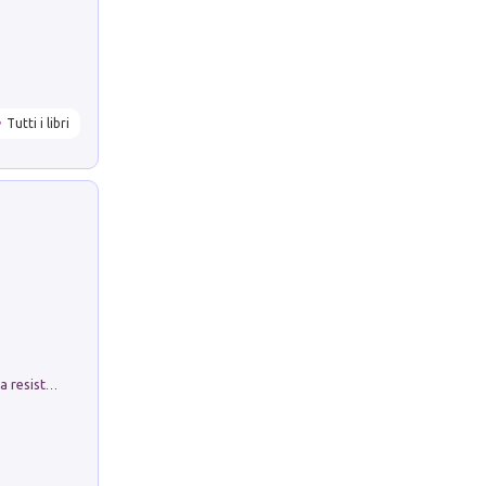
Tutti i libri
Memorial Santa Giulia. Sculture per la resistenza Monchio di Palagano