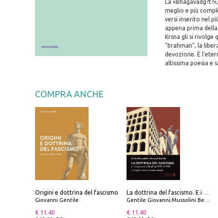
La «Bhagavadg?t?», 
meglio e più comple
versi inserito nel 
appena prima della 
Krsna gli si rivolge
"brahman", la liber
devozione. È l'eter
altissima poesia e s
COMPRA ANCHE
Origini e dottrina del fascismo
La dottrina del fascismo. E i documenti ufficiali dal 1919 al 1945
Giovanni Gentile
Gentile Giovanni;Mussolini Benito
€ 11.40
€ 11.40