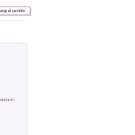
ngi al carrello
Luoghi Magici di Bologna. Vol. 1: la Piazza e i Suoi Simboli Segreti