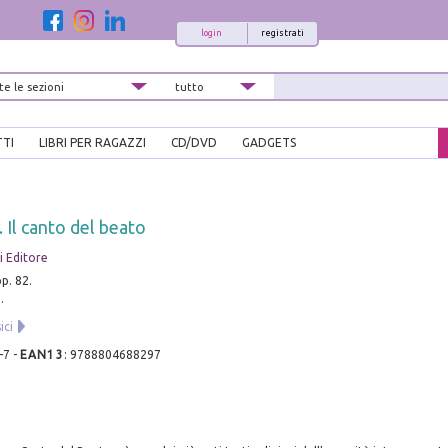
login
registrati
TTI
LIBRI PER RAGAZZI
CD/DVD
GADGETS
 Il canto del beato
 Editore
pp. 82.
.
ici
-7
-
EAN13
:
9788804688297