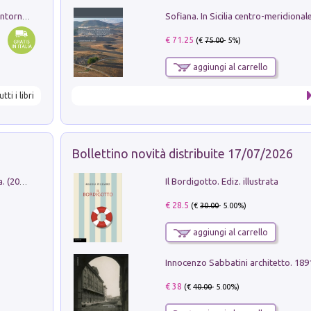
Ruderi delle ville Romano Sabine nei dintorni di Poggio Mirteto. Illustrati dal dott.re prof.re cav.re Ercole Nardi regio ispettore degli scavi e monumenti. Anno 1885
€ 71.25
(€
75.00
- 5%)
aggiungi al carrello
utti i libri
Bollettino novità distribuite 17/07/2026
Il Bordigotto. Ediz. illustrata
Dromos. Libro periodico di architettura. (2026). Vol. 15: Post-model
€ 28.5
(€
30.00
- 5.00%)
aggiungi al carrello
Innocenzo Sabbatini architetto. 18
€ 38
(€
40.00
- 5.00%)