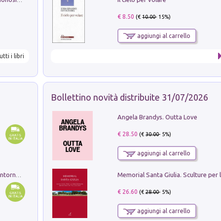
€ 8.50
(€
10.00
- 15%)
aggiungi al carrello
utti i libri
Bollettino novità distribuite 31/07/2026
Angela Brandys. Outta Love
€ 28.50
(€
30.00
- 5%)
aggiungi al carrello
Ruderi delle ville Romano Sabine nei dintorni di Poggio Mirteto. Illustrati dal dott.re prof.re cav.re Ercole Nardi regio ispettore degli scavi e monumenti. Anno 1885. Tavole e studio. Con 25 tavole fuori testo in cartella editoriale
€ 26.60
(€
28.00
- 5%)
aggiungi al carrello