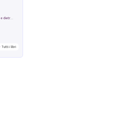
Conte e Mattarella. Sul palcoscenico e dietro le quinte del Quirinale. Un racconto sulle istituzioni
Tutti i libri