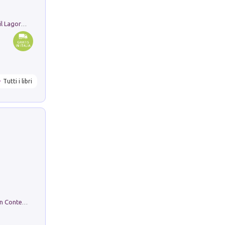
Pastori. Sguardi contemporanei tra il Lagorai e la pianura. Ediz. illustrata
Tutti i libri
in alto! Livello A1. Con CD-Audio. Con Contenuto digitale per accesso on line