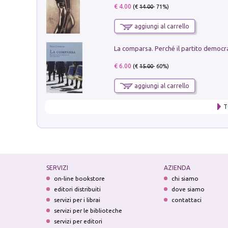
€ 4.00
(€
14.00
- 71%)
aggiungi al carrello
€ 6.00
(€
15.00
- 60%)
aggiungi al carrello
T
SERVIZI
AZIENDA
on-line bookstore
chi siamo
editori distribuiti
dove siamo
servizi per i librai
contattaci
servizi per le biblioteche
servizi per editori