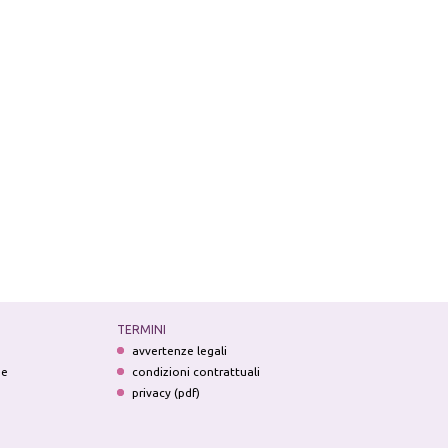
TERMINI
avvertenze legali
ne
condizioni contrattuali
privacy (pdf)