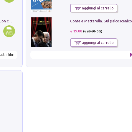
aggiungi al carrello
I monumenti funerari del Lazio antico. Con cartella con tavole
€ 19.00
(€
20.00
- 5%)
aggiungi al carrello
utti i libri