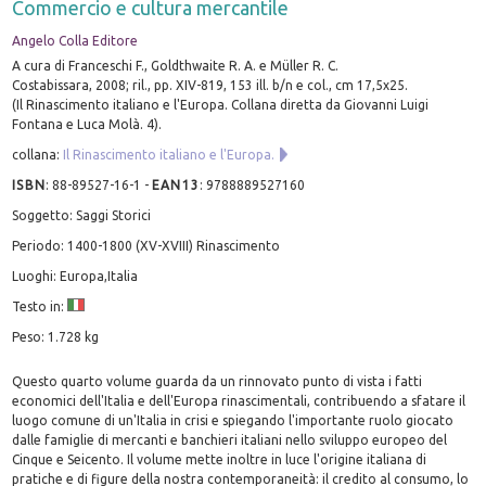
Commercio e cultura mercantile
Angelo Colla Editore
A cura di Franceschi F., Goldthwaite R. A. e Müller R. C.
Costabissara, 2008; ril., pp. XIV-819, 153 ill. b/n e col., cm 17,5x25.
(Il Rinascimento italiano e l'Europa. Collana diretta da Giovanni Luigi
Fontana e Luca Molà. 4).
collana:
Il Rinascimento italiano e l'Europa.
ISBN
:
88-89527-16-1
-
EAN13
:
9788889527160
Soggetto: Saggi Storici
Periodo: 1400-1800 (XV-XVIII) Rinascimento
Luoghi: Europa,Italia
Testo in:
Peso: 1.728 kg
Questo quarto volume guarda da un rinnovato punto di vista i fatti
economici dell'Italia e dell'Europa rinascimentali, contribuendo a sfatare il
luogo comune di un'Italia in crisi e spiegando l'importante ruolo giocato
dalle famiglie di mercanti e banchieri italiani nello sviluppo europeo del
Cinque e Seicento. Il volume mette inoltre in luce l'origine italiana di
pratiche e di figure della nostra contemporaneità: il credito al consumo, lo