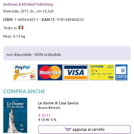
Andrews & McMeel Publishing
Riverside, 2011; br., cm 10,5x9.
ISBN
:
1-4494-0425-1
-
EAN13
:
9781449404253
Testo in:
Peso: 0.19 kg
non disponibile - NON ordinabile
COMPRA ANCHE
Le donne di Casa Savoia
Bruna Bertolo
€ 10.35
€ 10.90 -5 %
aggiungi al carrello