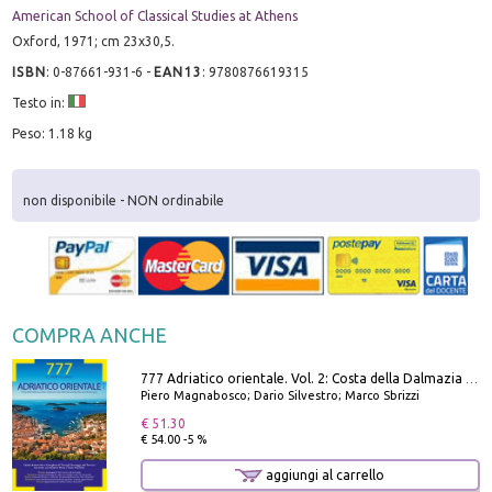
American School of Classical Studies at Athens
Oxford, 1971; cm 23x30,5.
ISBN
:
0-87661-931-6
-
EAN13
:
9780876619315
Testo in:
Peso: 1.18 kg
non disponibile - NON ordinabile
COMPRA ANCHE
777 Adriatico orientale. Vol. 2: Costa della Dalmazia da Zara a Molunat, Isole della Dalmazia Meridionale e Montenegro
Piero Magnabosco; Dario Silvestro; Marco Sbrizzi
€ 51.30
€ 54.00 -5 %
aggiungi al carrello