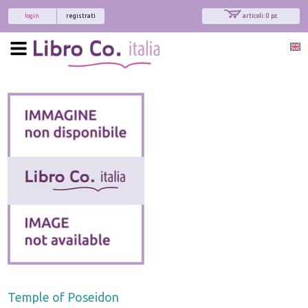
login
registrati
articoli: 0 pz.
Temple of Poseidon