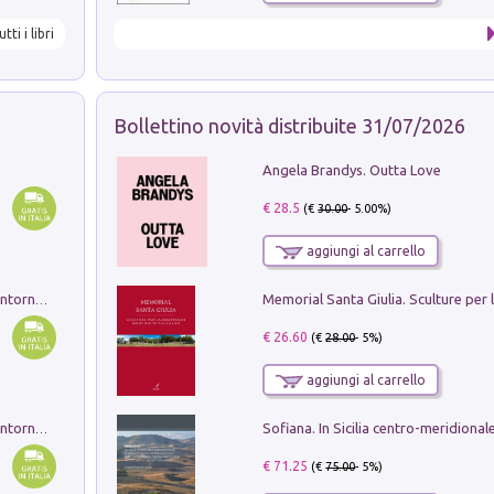
utti i libri
Bollettino novità distribuite 31/07/2026
Angela Brandys. Outta Love
€ 28.5
(€
30.00
- 5.00%)
aggiungi al carrello
Ruderi delle ville Romano Sabine nei dintorni di Poggio Mirteto. Illustrati dal dott.re prof.re cav.re Ercole Nardi regio ispettore degli scavi e monumenti. Anno 1885. Tavole e studio. Con 25 tavole fuori testo in cartella editoriale
€ 26.60
(€
28.00
- 5%)
aggiungi al carrello
Ruderi delle ville Romano Sabine nei dintorni di Poggio Mirteto. Illustrati dal dott.re prof.re cav.re Ercole Nardi regio ispettore degli scavi e monumenti. Anno 1885
€ 71.25
(€
75.00
- 5%)