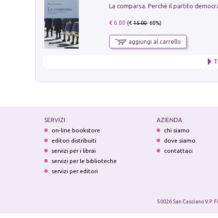
€ 6.00
(€
15.00
- 60%)
aggiungi al carrello
T
SERVIZI
AZIENDA
on-line bookstore
chi siamo
editori distribuiti
dove siamo
servizi per i librai
contattaci
servizi per le biblioteche
servizi per editori
50026 San Casciano V.P. F