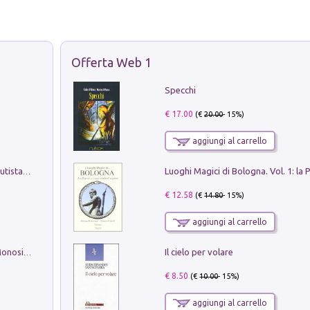
Offerta Web 1
Specchi
€ 17.00
(€
20.00
- 15%)
aggiungi al carrello
Pietro Bellotti Detto Canaletty. Un Vedutista Veneziano nella Francia dell'Ancien Régime
€ 12.58
(€
14.80
- 15%)
aggiungi al carrello
Il cielo per volare
La seduzione del gusto con Pipero & Monosilio
€ 8.50
(€
10.00
- 15%)
aggiungi al carrello