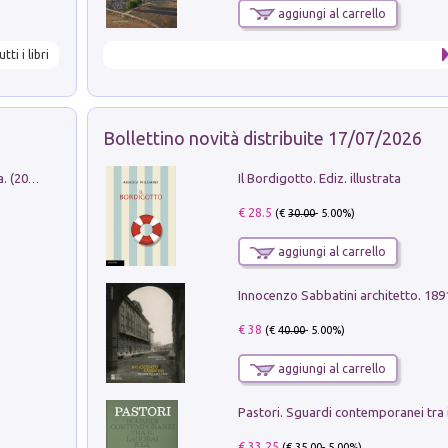
aggiungi al carrello
utti i libri
Bollettino novità distribuite 17/07/2026
Il Bordigotto. Ediz. illustrata
Dromos. Libro periodico di architettura. (2026). Vol. 15: Post-model
€ 28.5
(€
30.00
- 5.00%)
aggiungi al carrello
Innocenzo Sabbatini architetto. 18
€ 38
(€
40.00
- 5.00%)
aggiungi al carrello
€ 33.25
(€
35.00
- 5.00%)