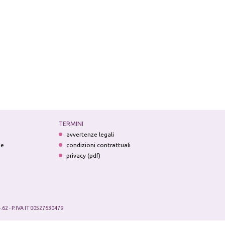
TERMINI
avvertenze legali
ne
condizioni contrattuali
privacy (pdf)
.62 - P.IVA IT 00527630479