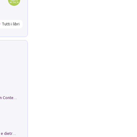
Tutti i libri
in alto! Livello A1. Con CD-Audio. Con Contenuto digitale per accesso on line
Conte e Mattarella. Sul palcoscenico e dietro le quinte del Quirinale. Un racconto sulle istituzioni