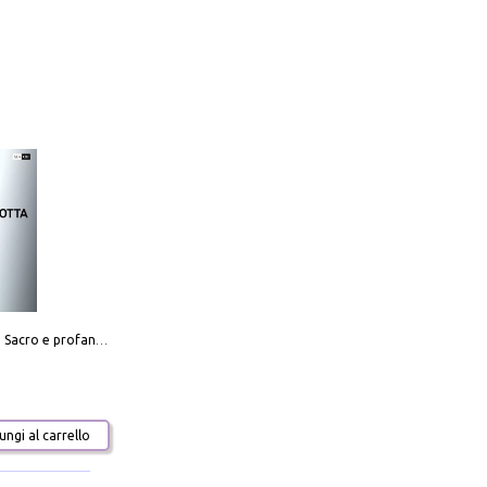
Mario Botta. Sacro e profano-Sacred and profane
ngi al carrello