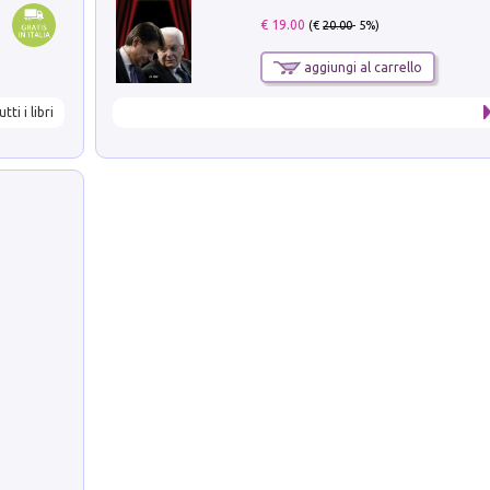
€ 19.00
(€
20.00
- 5%)
aggiungi al carrello
utti i libri