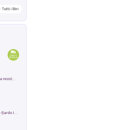
Tutti i libri
Memorial Santa Giulia. Sculture per la resistenza Monchio di Palagano
Sofiana. In Sicilia centro-meridionale (tardo III-metà IX secolo d.C.): dall'agro-town tardo-imperiale al villaggio medio-bizantino. Nuova ediz.