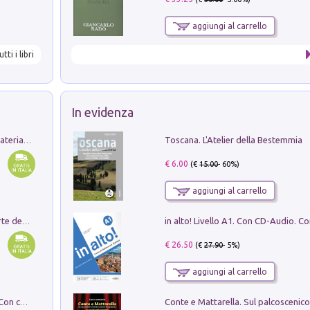
aggiungi al carrello
utti i libri
In evidenza
Toscana. L'Atelier della Bestemmia
L'orientalizzante a Capua. Contesti e materiali dagli scavi di Werner Johannowsky nella necropoli di Fornaci. Nuova ediz.
€ 6.00
(€
15.00
- 60%)
aggiungi al carrello
Ricerche dei dottorandi in storia dell'arte della Sapienza
€ 26.50
(€
27.90
- 5%)
aggiungi al carrello
I monumenti funerari del Lazio antico. Con cartella con tavole