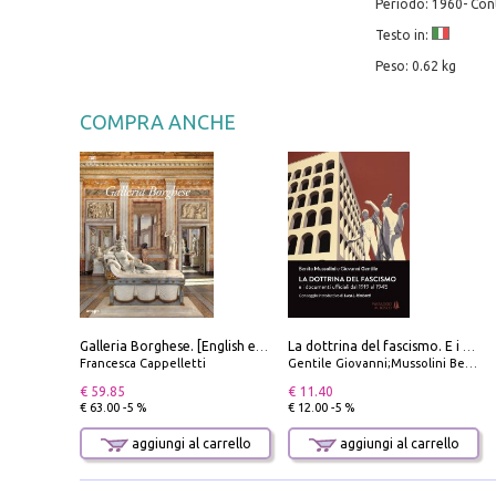
Periodo: 1960- C
Testo in:
Peso: 0.62 kg
COMPRA ANCHE
Galleria Borghese. [English edition]
La dottrina del fascismo. E i documenti ufficiali dal 1919 al 1945
Francesca Cappelletti
Gentile Giovanni;Mussolini Benito
€ 59.85
€ 11.40
€ 63.00 -5 %
€ 12.00 -5 %
aggiungi al carrello
aggiungi al carrello