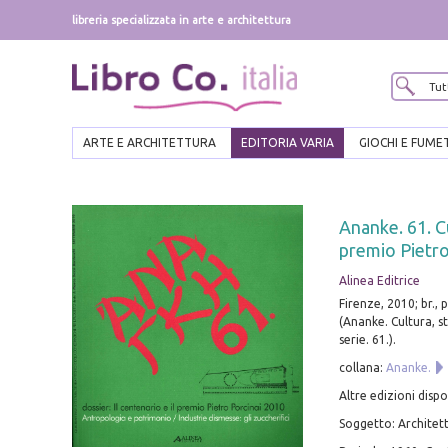
libreria specializzata in arte e architettura
ARTE E ARCHITETTURA
EDITORIA VARIA
GIOCHI E FUME
Ananke. 61. Cu
premio Pietro
Alinea Editrice
Firenze, 2010; br., p
(Ananke. Cultura, s
serie. 61.).
collana:
Ananke.
Altre edizioni dispo
Soggetto: Architetti