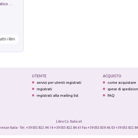
La comparsa. Perché il partito democratico non è mai nato
utti i libri
UTENTE
ACQUISTO
servizi per utenti registrati
come acquistare
registrati
spese di spedizio
registrati alla mailing list
FAQ
Libro Co. Italia srl
irenze Italia - Tel. +39 055 822.94.14 +39 055 822.84.61 Fax +39 055 829.46.03 +39 055 822.84