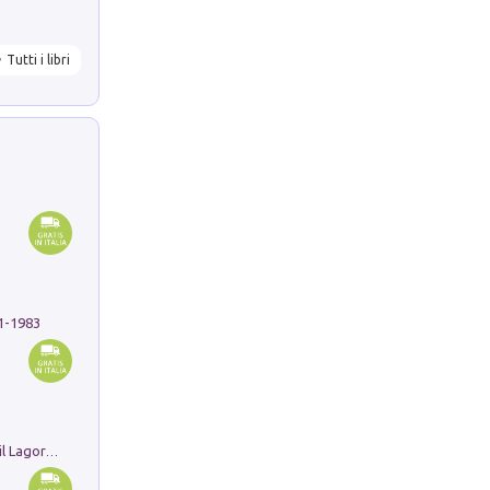
Tutti i libri
91-1983
Pastori. Sguardi contemporanei tra il Lagorai e la pianura. Ediz. illustrata