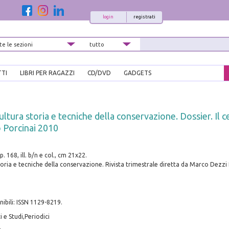
login
registrati
TTI
LIBRI PER RAGAZZI
CD/DVD
GADGETS
ltura storia e tecniche della conservazione. Dossier. Il ce
 Porcinai 2010
p. 168, ill. b/n e col., cm 21x22.
toria e tecniche della conservazione. Rivista trimestrale diretta da Marco Dezz
nibili: ISSN 1129-8219.
 e Studi,Periodici