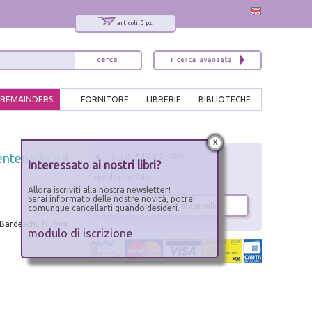
articoli: 0 pz.
REMAINDERS
FORNITORE
LIBRERIE
BIBLIOTECHE
x
€ 11.20
ntenario e il
€ 14.00
-20%
Interessato ai nostri libri?
spedito in 24h
Allora iscriviti alla nostra newsletter!
Sarai informato delle nostre novità, potrai
aggiungi al carrello
comunque cancellarti quando desideri.
i Bardeschi. Nuova
modulo di iscrizione