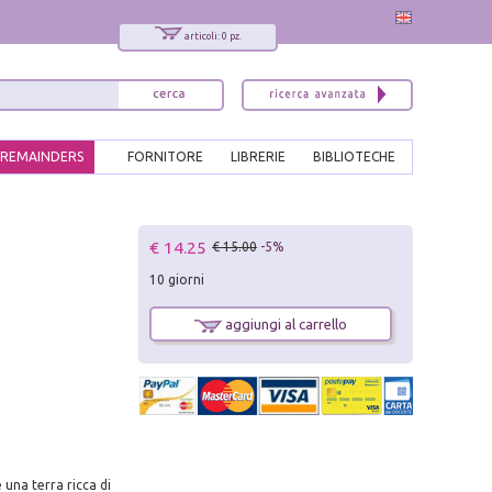
articoli: 0 pz.
REMAINDERS
FORNITORE
LIBRERIE
BIBLIOTECHE
x
€ 14.25
€ 15.00
-5%
Interessato ai nostri libri?
10 giorni
Allora iscriviti alla nostra newsletter!
Sarai informato delle nostre novità, potrai
aggiungi al carrello
comunque cancellarti quando desideri.
modulo di iscrizione
 una terra ricca di