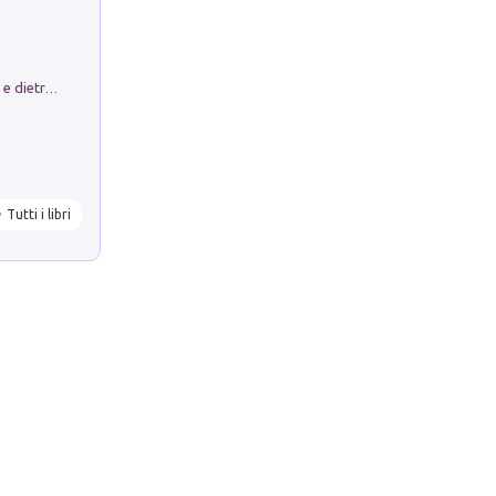
Conte e Mattarella. Sul palcoscenico e dietro le quinte del Quirinale. Un racconto sulle istituzioni
Tutti i libri