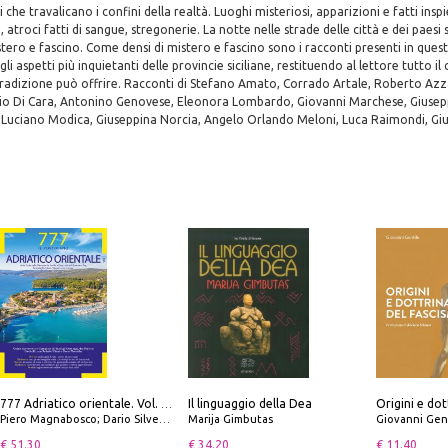
che travalicano i confini della realtà. Luoghi misteriosi, apparizioni e fatti inspie
 atroci fatti di sangue, stregonerie. La notte nelle strade delle città e dei paesi si
stero e fascino. Come densi di mistero e fascino sono i racconti presenti in que
li aspetti più inquietanti delle provincie siciliane, restituendo al lettore tutto i
tradizione può offrire. Racconti di Stefano Amato, Corrado Artale, Roberto Azz
io Di Cara, Antonino Genovese, Eleonora Lombardo, Giovanni Marchese, Giuse
 Luciano Modica, Giuseppina Norcia, Angelo Orlando Meloni, Luca Raimondi, Gius
Il linguaggio della Dea
Origini e dot
777 Adriatico orientale. Vol. 1: Istria, Costa della Dalmazia da Smrika a Zara, Isole del Quarnaro, Pag, Arcipelaghi di Zara, Sibenico e Incoronate
Piero Magnabosco; Dario Silvestro; Marco Sbrizzi
Marija Gimbutas
Giovanni Gen
€ 51.30
€ 34.20
€ 11.40