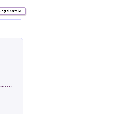
ngi al carrello
Luoghi Magici di Bologna. Vol. 1: la Piazza e i Suoi Simboli Segreti