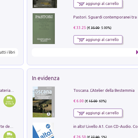
aggiungi al carrello
€ 33.25
(€
35.00
- 5.00%)
aggiungi al carrello
utti i libri
In evidenza
Toscana. L'Atelier della Bestemmia
L'orientalizzante a Capua. Contesti e materiali dagli scavi di Werner Johannowsky nella necropoli di Fornaci. Nuova ediz.
€ 6.00
(€
15.00
- 60%)
aggiungi al carrello
Ricerche dei dottorandi in storia dell'arte della Sapienza
€ 26.50
(€
27.90
- 5%)