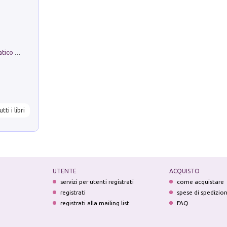
La comparsa. Perché il partito democratico non è mai nato
utti i libri
UTENTE
ACQUISTO
servizi per utenti registrati
come acquistare
registrati
spese di spedizio
registrati alla mailing list
FAQ