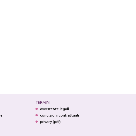
TERMINI
avvertenze legali
ne
condizioni contrattuali
privacy (pdf)