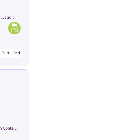
Pastori. Sguardi contemporanei tra il Lagorai e la pianura. Ediz. illustrata
Tutti i libri
in alto! Livello A1. Con CD-Audio. Con Contenuto digitale per accesso on line