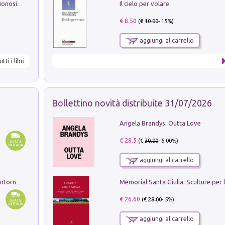
Il cielo per volare
La seduzione del gusto con Pipero & Monosilio
€ 8.50
(€
10.00
- 15%)
aggiungi al carrello
utti i libri
Bollettino novità distribuite 31/07/2026
Angela Brandys. Outta Love
€ 28.5
(€
30.00
- 5.00%)
aggiungi al carrello
Ruderi delle ville Romano Sabine nei dintorni di Poggio Mirteto. Illustrati dal dott.re prof.re cav.re Ercole Nardi regio ispettore degli scavi e monumenti. Anno 1885. Tavole e studio. Con 25 tavole fuori testo in cartella editoriale
€ 26.60
(€
28.00
- 5%)
aggiungi al carrello