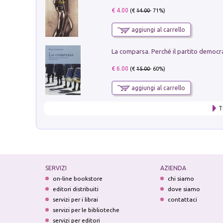
€ 4.00
(€
14.00
- 71%)
aggiungi al carrello
€ 6.00
(€
15.00
- 60%)
aggiungi al carrello
T
SERVIZI
AZIENDA
on-line bookstore
chi siamo
editori distribuiti
dove siamo
servizi per i librai
contattaci
servizi per le biblioteche
servizi per editori