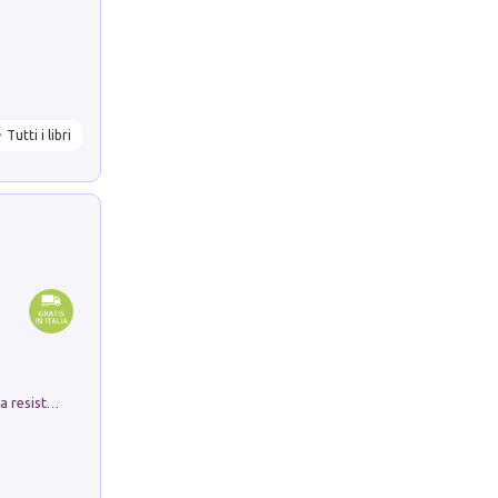
Tutti i libri
Memorial Santa Giulia. Sculture per la resistenza Monchio di Palagano