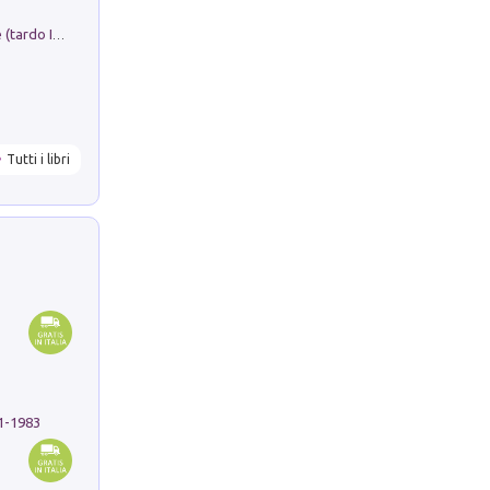
Sofiana. In Sicilia centro-meridionale (tardo III-metà IX secolo d.C.): dall'agro-town tardo-imperiale al villaggio medio-bizantino. Nuova ediz.
Tutti i libri
91-1983