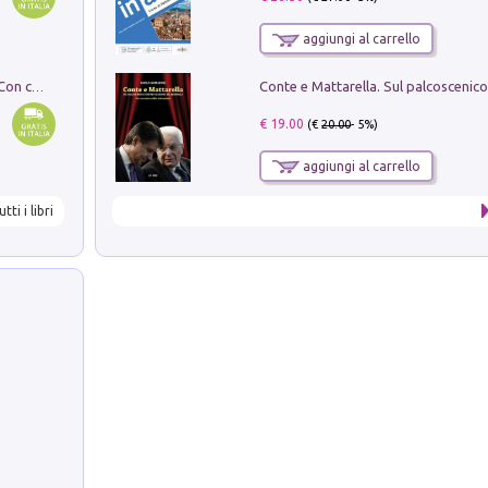
aggiungi al carrello
I monumenti funerari del Lazio antico. Con cartella con tavole
€ 19.00
(€
20.00
- 5%)
aggiungi al carrello
utti i libri