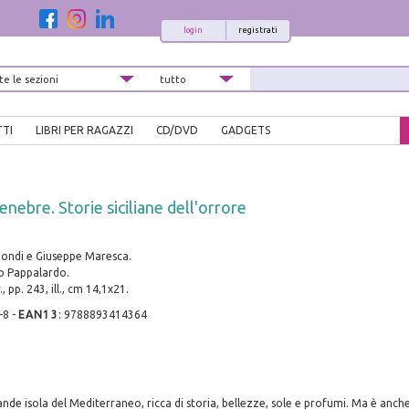
login
registrati
TTI
LIBRI PER RAGAZZI
CD/DVD
GADGETS
Tenebre. Storie siciliane dell'orrore
mondi e Giuseppe Maresca.
lio Pappalardo.
, pp. 243, ill., cm 14,1x21.
-8
-
EAN13
:
9788893414364
grande isola del Mediterraneo, ricca di storia, bellezze, sole e profumi. Ma è anche