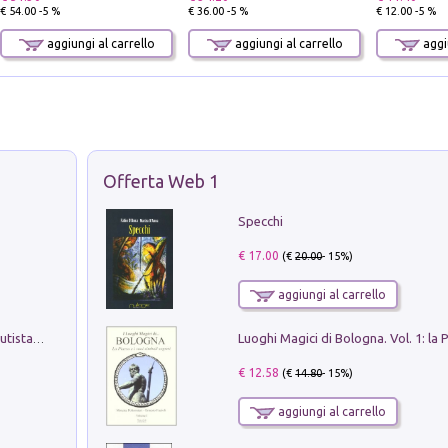
€ 54.00 -5 %
€ 36.00 -5 %
€ 12.00 -5 %
aggiungi al carrello
aggiungi al carrello
aggiu
Offerta Web 1
Specchi
€ 17.00
(€
20.00
- 15%)
aggiungi al carrello
Pietro Bellotti Detto Canaletty. Un Vedutista Veneziano nella Francia dell'Ancien Régime
€ 12.58
(€
14.80
- 15%)
aggiungi al carrello