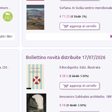
Ruderi delle ville Romano Sabine nei dintorni di Poggio Mirteto. Illustrati dal dott.re prof.re cav.re Ercole Nardi regio ispettore degli scavi e monumenti. Anno 1885
€ 71.25
(€
75.00
- 5%)
aggiungi al carrello
utti i libri
Bollettino novità distribuite 17/07/2026
Il Bordigotto. Ediz. illustrata
Dromos. Libro periodico di architettura. (2026). Vol. 15: Post-model
€ 28.5
(€
30.00
- 5.00%)
aggiungi al carrello
Innocenzo Sabbatini architetto. 18
€ 38
(€
40.00
- 5.00%)