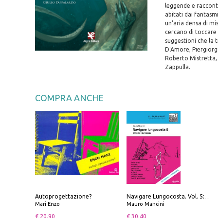
leggende e racconti 
abitati dai fantasmi,
un'aria densa di mi
cercano di toccare g
suggestioni che la 
D'Amore, Piergiorg
Roberto Mistretta,
Zappulla.
COMPRA ANCHE
Autoprogettazione?
Navigare Lungocosta. Vol. 5: Corsica e Sardegna
Mari Enzo
Mauro Mancini
€ 20.90
€ 30.40