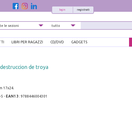
login
registrati
TTI
LIBRI PER RAGAZZI
CD/DVD
GADGETS
a destruccion de troya
cm 17x24.
-5
-
EAN13
:
9788446004301