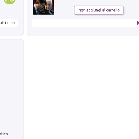
aggiungi al carrello
utti i libri
La comparsa. Perché il partito democratico non è mai nato