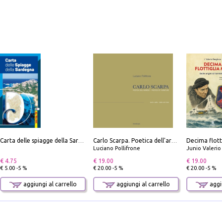
Carta delle spiagge della Sardegna. Con custodia
Carlo Scarpa. Poetica dell'arredo. Tavoli e sedie-Poetics of furniture. Tables and chairs. Ediz. bilingue
Luciano Pollifrone
Junio Valeri
€ 4.75
€ 19.00
€ 19.00
€ 5.00 -5 %
€ 20.00 -5 %
€ 20.00 -5 %
aggiungi al carrello
aggiungi al carrello
aggiu