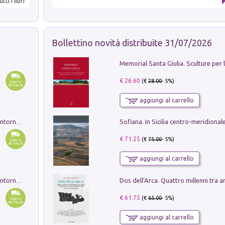
utti i libri
Bollettino novità distribuite 31/07/2026
€ 26.60
(€
28.00
- 5%)
aggiungi al carrello
Ruderi delle ville Romano Sabine nei dintorni di Poggio Mirteto. Illustrati dal dott.re prof.re cav.re Ercole Nardi regio ispettore degli scavi e monumenti. Anno 1885. Tavole e studio. Con 25 tavole fuori testo in cartella editoriale
€ 71.25
(€
75.00
- 5%)
aggiungi al carrello
Ruderi delle ville Romano Sabine nei dintorni di Poggio Mirteto. Illustrati dal dott.re prof.re cav.re Ercole Nardi regio ispettore degli scavi e monumenti. Anno 1885
€ 61.75
(€
65.00
- 5%)
aggiungi al carrello