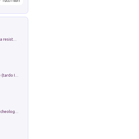
Tutti i libri
Memorial Santa Giulia. Sculture per la resistenza Monchio di Palagano
Sofiana. In Sicilia centro-meridionale (tardo III-metà IX secolo d.C.): dall'agro-town tardo-imperiale al villaggio medio-bizantino. Nuova ediz.
Dos dell'Arca. Quattro millenni tra archeologia e arte rupestre in Valle Camonica (Sito UNESCO n. 94). Scavi e ricerche 2016/2023