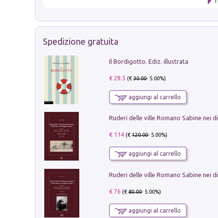
T
Spedizione gratuita
Il Bordigotto. Ediz. illustrata
€ 28.5
(€
30.00
- 5.00%)
aggiungi al carrello
€ 114
(€
120.00
- 5.00%)
aggiungi al carrello
€ 76
(€
80.00
- 5.00%)
aggiungi al carrello