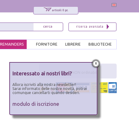
articoli: 0 pz.
REMAINDERS
FORNITORE
LIBRERIE
BIBLIOTECHE
x
Interessato ai nostri libri?
non disponibile - NON ordinabile
Allora iscriviti alla nostra newsletter!
Sarai informato delle nostre novità, potrai
comunque cancellarti quando desideri.
modulo di iscrizione