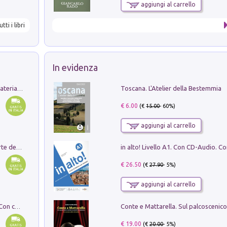
aggiungi al carrello
utti i libri
In evidenza
Toscana. L'Atelier della Bestemmia
L'orientalizzante a Capua. Contesti e materiali dagli scavi di Werner Johannowsky nella necropoli di Fornaci. Nuova ediz.
€ 6.00
(€
15.00
- 60%)
aggiungi al carrello
Ricerche dei dottorandi in storia dell'arte della Sapienza
€ 26.50
(€
27.90
- 5%)
aggiungi al carrello
I monumenti funerari del Lazio antico. Con cartella con tavole
€ 19.00
(€
20.00
- 5%)