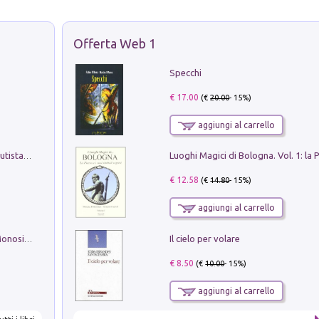
Offerta Web 1
Specchi
€ 17.00
(€
20.00
- 15%)
aggiungi al carrello
Pietro Bellotti Detto Canaletty. Un Vedutista Veneziano nella Francia dell'Ancien Régime
€ 12.58
(€
14.80
- 15%)
aggiungi al carrello
Il cielo per volare
La seduzione del gusto con Pipero & Monosilio
€ 8.50
(€
10.00
- 15%)
aggiungi al carrello