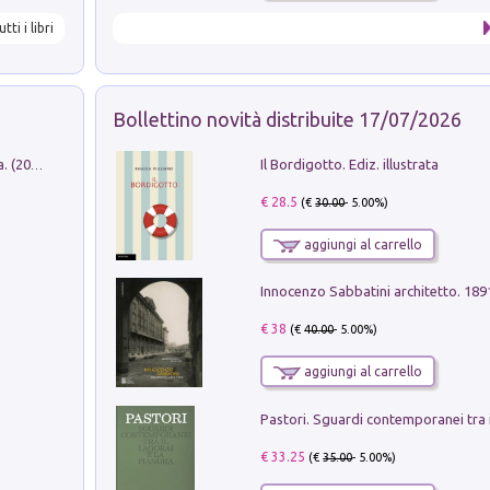
utti i libri
Bollettino novità distribuite 17/07/2026
Il Bordigotto. Ediz. illustrata
Dromos. Libro periodico di architettura. (2026). Vol. 15: Post-model
€ 28.5
(€
30.00
- 5.00%)
aggiungi al carrello
Innocenzo Sabbatini architetto. 18
€ 38
(€
40.00
- 5.00%)
aggiungi al carrello
€ 33.25
(€
35.00
- 5.00%)