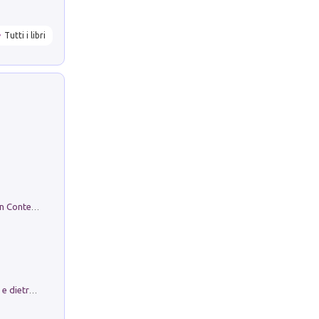
Tutti i libri
in alto! Livello A1. Con CD-Audio. Con Contenuto digitale per accesso on line
Conte e Mattarella. Sul palcoscenico e dietro le quinte del Quirinale. Un racconto sulle istituzioni