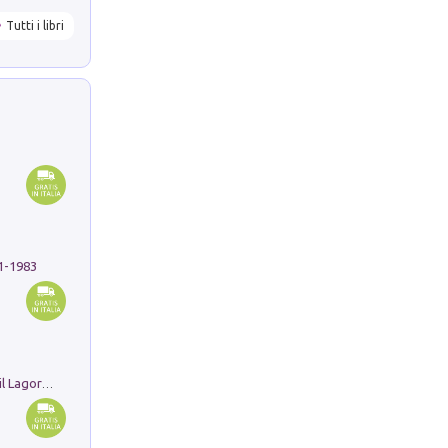
Tutti i libri
91-1983
Pastori. Sguardi contemporanei tra il Lagorai e la pianura. Ediz. illustrata