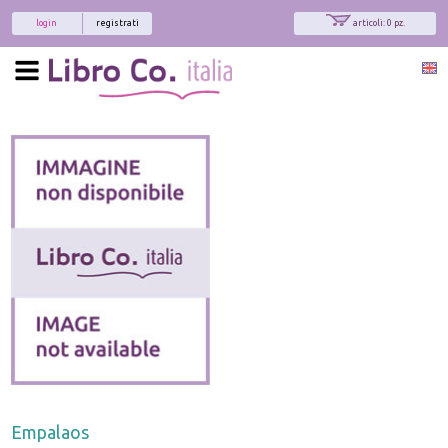
login
registrati
articoli: 0 pz.
Empalaos