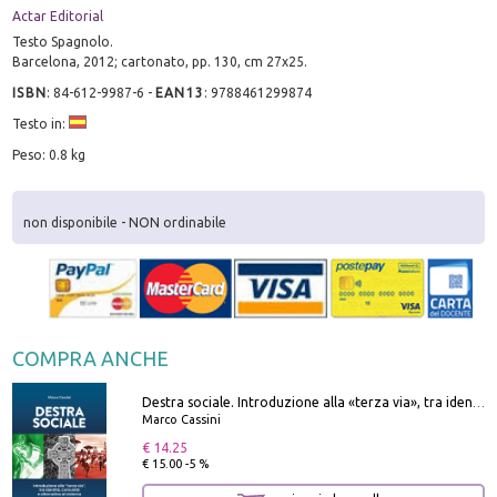
Actar Editorial
Testo Spagnolo.
Barcelona, 2012; cartonato, pp. 130, cm 27x25.
ISBN
:
84-612-9987-6
-
EAN13
:
9788461299874
Testo in:
Peso: 0.8 kg
non disponibile - NON ordinabile
COMPRA ANCHE
Destra sociale. Introduzione alla «terza via», tra identità, comunità e alternativa al sistema
Marco Cassini
€ 14.25
€ 15.00 -5 %