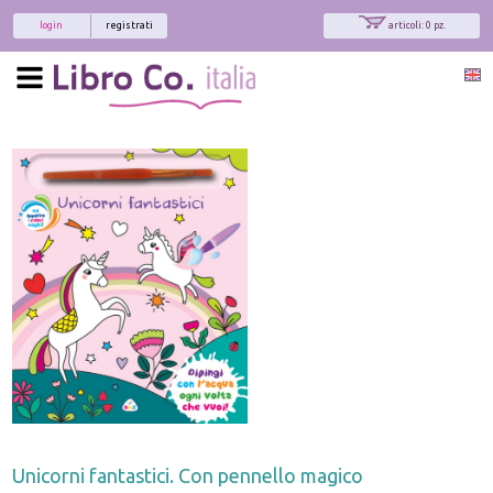
login
registrati
articoli: 0 pz.
Unicorni fantastici. Con pennello magico