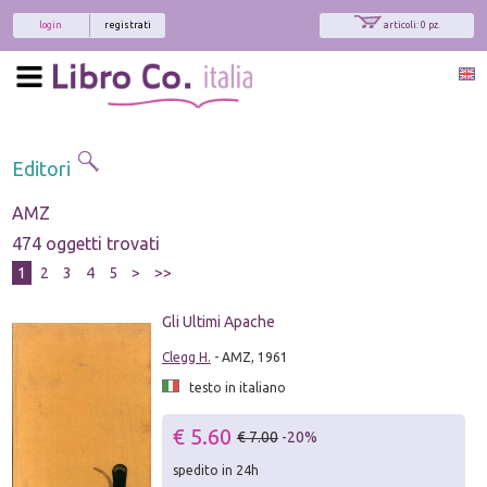
login
registrati
articoli: 0 pz.
Editori
AMZ
474 oggetti trovati
1
2
3
4
5
>
>>
Gli Ultimi Apache
Clegg H.
- AMZ, 1961
testo in italiano
€ 5.60
€ 7.00
-20%
spedito in 24h