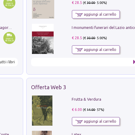
€ 28.5
(€
30.00
- 5.00%)
aggiungi al carrello
Pastori. Sguardi contemporanei tra il Lagorai e la pianura. Ediz. illustrata
€ 28.5
(€
30.00
- 5.00%)
aggiungi al carrello
utti i libri
Offerta Web 3
Frutta & Verdura
€ 6.00
(€
14.00
- 57%)
aggiungi al carrello
Latex
in alto! Livello A1. Con CD-Audio. Con Contenuto digitale per accesso on line