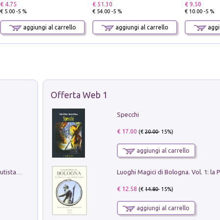
€ 4.75
€ 51.30
€ 9.50
€ 5.00 -5 %
€ 54.00 -5 %
€ 10.00 -5 %
aggiungi al carrello
aggiungi al carrello
aggiu
Offerta Web 1
Specchi
€ 17.00
(€
20.00
- 15%)
aggiungi al carrello
Pietro Bellotti Detto Canaletty. Un Vedutista Veneziano nella Francia dell'Ancien Régime
€ 12.58
(€
14.80
- 15%)
aggiungi al carrello