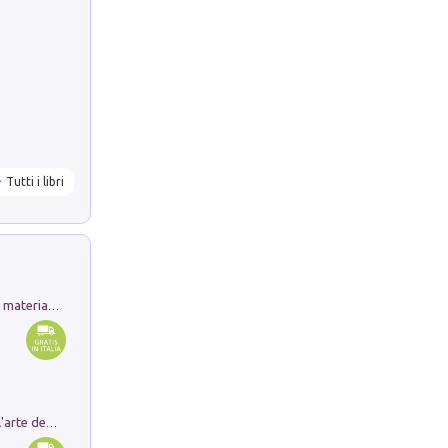
Tutti i libri
L'orientalizzante a Capua. Contesti e materiali dagli scavi di Werner Johannowsky nella necropoli di Fornaci. Nuova ediz.
Ricerche dei dottorandi in storia dell'arte della Sapienza