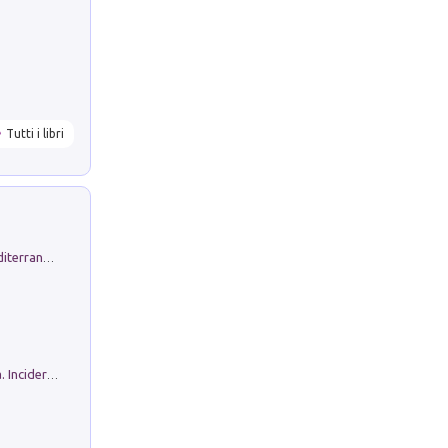
Tutti i libri
Byrsa. Scritti sull''Antico Oriente Mediterraneo. 45-46/2024
Ho Camminato Alla Luce Della Storia. Incidere per Pasolini. Quaderni di Incisione Contemporanea n 30