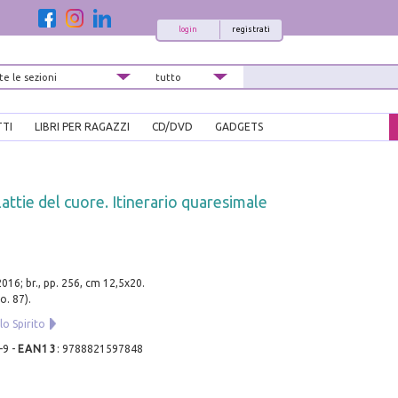
login
registrati
TTI
LIBRI PER RAGAZZI
CD/DVD
GADGETS
attie del cuore. Itinerario quaresimale
016; br., pp. 256, cm 12,5x20.
o. 87).
lo Spirito
-9
-
EAN13
:
9788821597848