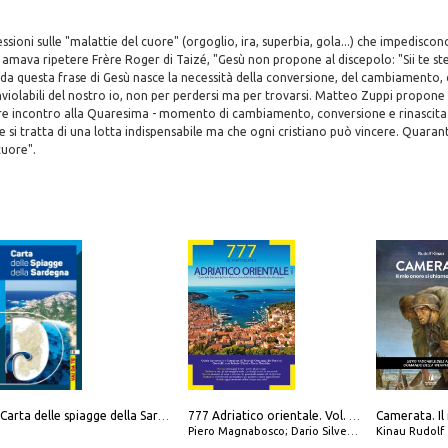
ssioni sulle "malattie del cuore" (orgoglio, ira, superbia, gola...) che impediscon
mava ripetere Frère Roger di Taizé, "Gesù non propone al discepolo: "Sii te st
 da questa frase di Gesù nasce la necessità della conversione, del cambiamento, 
inviolabili del nostro io, non per perdersi ma per trovarsi. Matteo Zuppi propone
are incontro alla Quaresima - momento di cambiamento, conversione e rinascita 
si tratta di una lotta indispensabile ma che ogni cristiano può vincere. Quaranta
cuore".
Carta delle spiagge della Sardegna. Con custodia
777 Adriatico orientale. Vol. 2: Costa della Dalmazia da Zara a Molunat, Isole della Dalmazia Meridionale e Montenegro
Piero Magnabosco; Dario Silvestro; Marco Sbrizzi
Kinau Rudolf