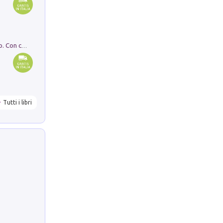
I monumenti funerari del Lazio antico. Con cartella con tavole
Tutti i libri