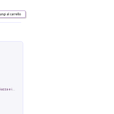
ngi al carrello
Luoghi Magici di Bologna. Vol. 1: la Piazza e i Suoi Simboli Segreti