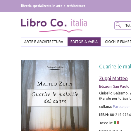
libreria specializzata in arte e architettura
ARTE E ARCHITETTURA
EDITORIA VARIA
GIOCHI E FUME
Guarire le mal
Zuppi Matteo
Edizioni San Paolo
Cinisello Balsamo, 2
(Parole per lo Spirit
collana:
Parole per 
ISBN
:
88-215-9784
Testo in: