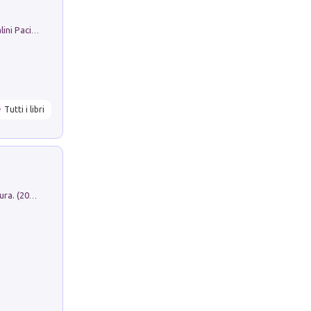
Il Filo Della Pace. Storia di Ezio Bartalini Pacifista
Tutti i libri
Dromos. Libro periodico di architettura. (2026). Vol. 15: Post-model