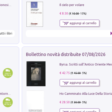
Il cielo per volare
La seduzione del gusto con Pipero & Monosilio
€ 8.50
(€
10.00
- 15%)
aggiungi al carrello
utti i libri
Bollettino novità distribuite 07/08/2026
€ 42.75
(€
45.00
- 5%)
aggiungi al carrello
Ruderi delle ville Romano Sabine nei dintorni di Poggio Mirteto. Illustrati dal dott.re prof.re cav.re Ercole Nardi regio ispettore degli scavi e monumenti. Anno 1885. Tavole e studio. Con 25 tavole fuori testo in cartella editoriale
€ 28.50
(€
30.00
- 5%)
aggiungi al carrello