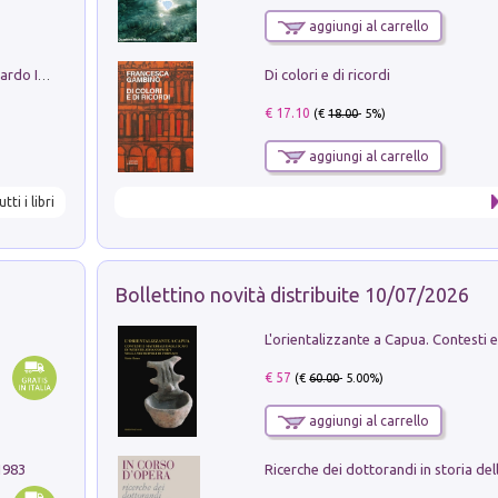
aggiungi al carrello
Di colori e di ricordi
Sofiana. In Sicilia centro-meridionale (tardo III-metà IX secolo d.C.): dall'agro-town tardo-imperiale al villaggio medio-bizantino. Nuova ediz.
€ 17.10
(€
18.00
- 5%)
aggiungi al carrello
utti i libri
Bollettino novità distribuite 10/07/2026
€ 57
(€
60.00
- 5.00%)
aggiungi al carrello
1983