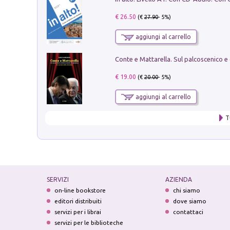
€ 26.50
(€
27.90
- 5%)
aggiungi al carrello
€ 19.00
(€
20.00
- 5%)
aggiungi al carrello
T
SERVIZI
AZIENDA
on-line bookstore
chi siamo
editori distribuiti
dove siamo
servizi per i librai
contattaci
servizi per le biblioteche