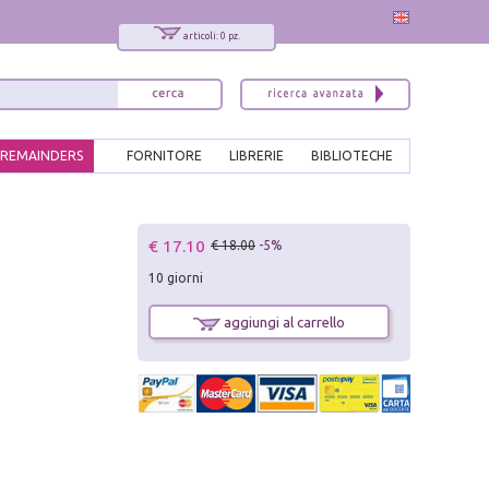
articoli: 0 pz.
REMAINDERS
FORNITORE
LIBRERIE
BIBLIOTECHE
x
€ 17.10
€ 18.00
-5%
Interessato ai nostri libri?
10 giorni
Allora iscriviti alla nostra newsletter!
Sarai informato delle nostre novità, potrai
aggiungi al carrello
comunque cancellarti quando desideri.
modulo di iscrizione