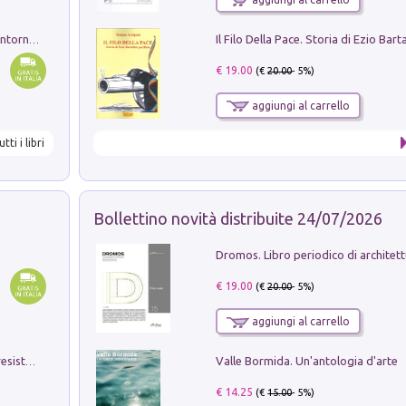
Ruderi delle ville Romano Sabine nei dintorni di Poggio Mirteto. Illustrati dal dott.re prof.re cav.re Ercole Nardi regio ispettore degli scavi e monumenti. Anno 1885
€ 19.00
(€
20.00
- 5%)
aggiungi al carrello
utti i libri
Bollettino novità distribuite 24/07/2026
€ 19.00
(€
20.00
- 5%)
aggiungi al carrello
Valle Bormida. Un'antologia d'arte
Memorial Santa Giulia. Sculture per la resistenza Monchio di Palagano
€ 14.25
(€
15.00
- 5%)