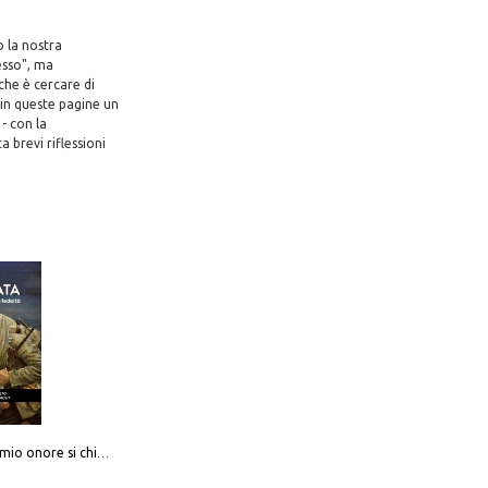
o la nostra
esso", ma
che è cercare di
 in queste pagine un
- con la
 brevi riflessioni
Camerata. Il mio onore si chiama fedeltà