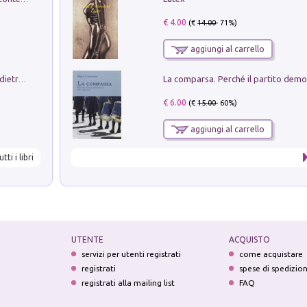
€ 4.00
(€
14.00
- 71%)
aggiungi al carrello
Conte e Mattarella. Sul palcoscenico e dietro le quinte del Quirinale. Un racconto sulle istituzioni
€ 6.00
(€
15.00
- 60%)
aggiungi al carrello
utti i libri
UTENTE
ACQUISTO
servizi per utenti registrati
come acquistare
registrati
spese di spedizio
registrati alla mailing list
FAQ