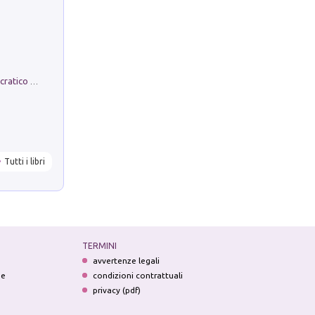
La comparsa. Perché il partito democratico non è mai nato
Tutti i libri
TERMINI
avvertenze legali
ne
condizioni contrattuali
privacy (pdf)