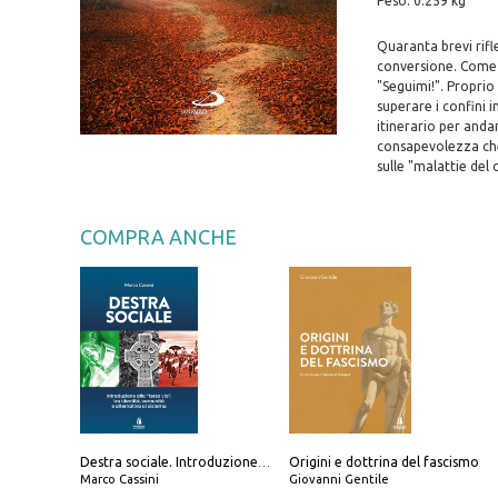
Peso: 0.259 kg
Quaranta brevi rifle
conversione. Come a
"Seguimi!". Proprio
superare i confini 
itinerario per and
consapevolezza che 
sulle "malattie del 
COMPRA ANCHE
Origini e dottrina del fascismo
Destra sociale. Introduzione alla «terza via», tra identità, comunità e alternativa al sistema
Marco Cassini
Giovanni Gentile