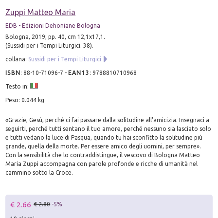
Zuppi Matteo Maria
EDB - Edizioni Dehoniane Bologna
Bologna, 2019; pp. 40, cm 12,1x17,1.
(Sussidi per i Tempi Liturgici. 38).
collana:
Sussidi per i Tempi Liturgici
ISBN
:
88-10-71096-7
-
EAN13
:
9788810710968
Testo in:
Peso: 0.044 kg
«Grazie, Gesù, perché ci fai passare dalla solitudine all'amicizia. Insegnaci a
seguirti, perché tutti sentano il tuo amore, perché nessuno sia lasciato solo
e tutti vedano la luce di Pasqua, quando tu hai sconfitto la solitudine più
grande, quella della morte. Per essere amico degli uomini, per sempre».
Con la sensibilità che lo contraddistingue, il vescovo di Bologna Matteo
Maria Zuppi accompagna con parole profonde e ricche di umanità nel
cammino sotto la Croce.
€ 2.66
€ 2.80
-5%