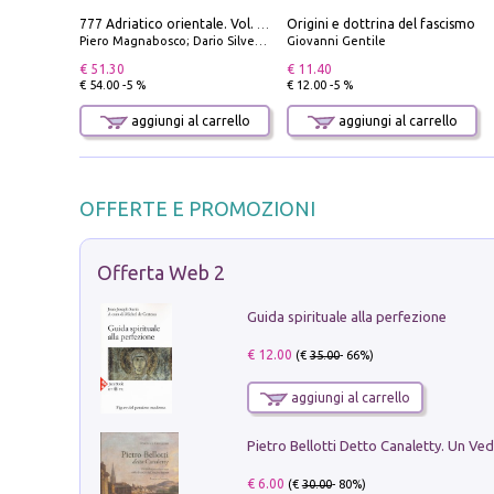
Origini e dottrina del fascismo
777 Adriatico orientale. Vol. 2: Costa della Dalmazia da Zara a Molunat, Isole della Dalmazia Meridionale e Montenegro
Piero Magnabosco; Dario Silvestro; Marco Sbrizzi
Giovanni Gentile
€ 51.30
€ 11.40
€ 54.00 -5 %
€ 12.00 -5 %
aggiungi al carrello
aggiungi al carrello
OFFERTE E PROMOZIONI
Offerta Web 2
Guida spirituale alla perfezione
€ 12.00
(€
35.00
- 66%)
aggiungi al carrello
€ 6.00
(€
30.00
- 80%)