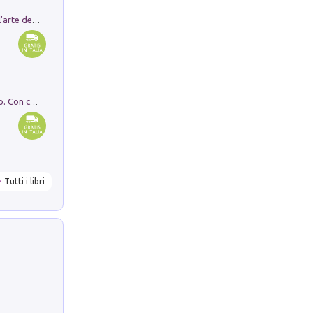
Ricerche dei dottorandi in storia dell'arte della Sapienza
I monumenti funerari del Lazio antico. Con cartella con tavole
Tutti i libri