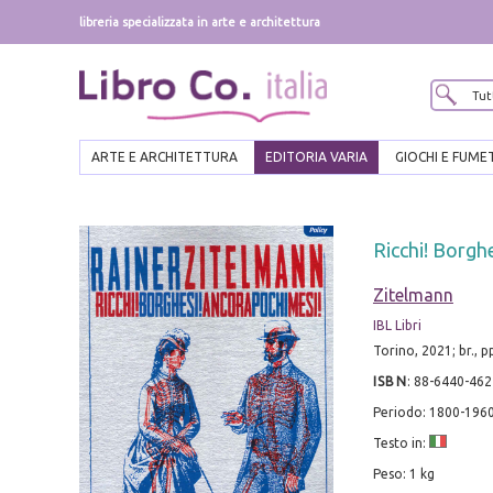
libreria specializzata in arte e architettura
ARTE E ARCHITETTURA
EDITORIA VARIA
GIOCHI E FUME
Ricchi! Borgh
Zitelmann
IBL Libri
Torino, 2021; br., 
ISBN
:
88-6440-462
Periodo: 1800-196
Testo in:
Peso: 1 kg