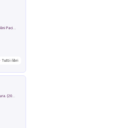
Il Filo Della Pace. Storia di Ezio Bartalini Pacifista
Tutti i libri
Dromos. Libro periodico di architettura. (2026). Vol. 15: Post-model