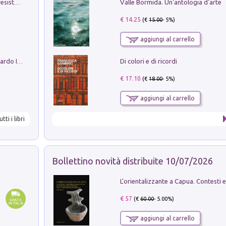
Valle Bormida. Un'antologia d'arte
Memorial Santa Giulia. Sculture per la resistenza Monchio di Palagano
€ 14.25
(€
15.00
- 5%)
aggiungi al carrello
Di colori e di ricordi
Sofiana. In Sicilia centro-meridionale (tardo III-metà IX secolo d.C.): dall'agro-town tardo-imperiale al villaggio medio-bizantino. Nuova ediz.
€ 17.10
(€
18.00
- 5%)
aggiungi al carrello
utti i libri
Bollettino novità distribuite 10/07/2026
€ 57
(€
60.00
- 5.00%)
aggiungi al carrello