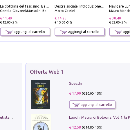
La dottrina del fascismo. E i documenti ufficiali dal 1919 al 1945
Destra sociale. Introduzione alla «terza via», tra identità, comunità e alternativa al sistema
Gentile Giovanni;Mussolini Benito
Marco Cassini
Mauro Mancin
€ 11.40
€ 14.25
€ 30.40
€ 12.00 -5 %
€ 15.00 -5 %
€ 32.00 -5 %
aggiungi al carrello
aggiungi al carrello
aggiu
Offerta Web 1
Specchi
€ 17.00
(€
20.00
- 15%)
aggiungi al carrello
Pietro Bellotti Detto Canaletty. Un Vedutista Veneziano nella Francia dell'Ancien Régime
€ 12.58
(€
14.80
- 15%)