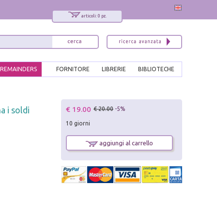
articoli: 0 pz.
REMAINDERS
FORNITORE
LIBRERIE
BIBLIOTECHE
x
€ 19.00
 i soldi
€ 20.00
-5%
Interessato ai nostri libri?
10 giorni
Allora iscriviti alla nostra newsletter!
Sarai informato delle nostre novità, potrai
aggiungi al carrello
comunque cancellarti quando desideri.
modulo di iscrizione