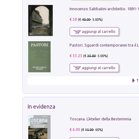
Innocenzo Sabbatini architetto. 1891-
€ 38
(€
40.00
- 5.00%)
aggiungi al carrello
€ 33.25
(€
35.00
- 5.00%)
aggiungi al carrello
T
In evidenza
Toscana. L'Atelier della Bestemmia
€ 6.00
(€
15.00
- 60%)