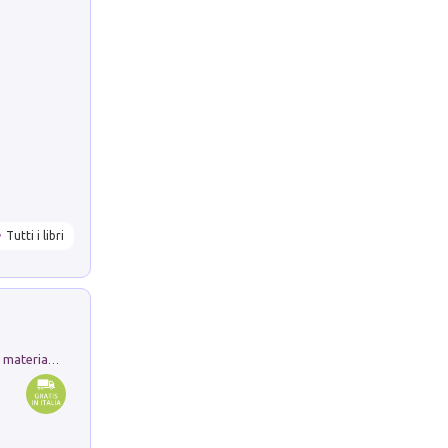
Tutti i libri
L'orientalizzante a Capua. Contesti e materiali dagli scavi di Werner Johannowsky nella necropoli di Fornaci. Nuova ediz.