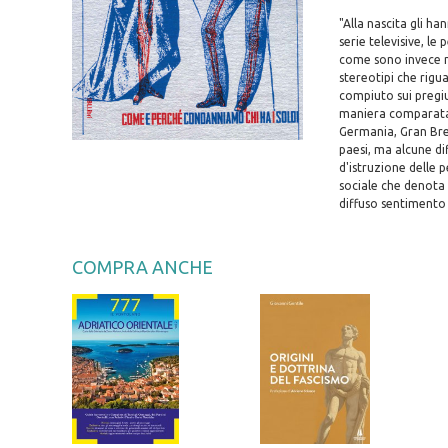
"Alla nascita gli h
serie televisive, l
come sono invece ne
stereotipi che rigu
compiuto sui pregiu
maniera comparata g
Germania, Gran Bret
paesi, ma alcune diff
d'istruzione delle p
sociale che denota
diffuso sentimento 
COMPRA ANCHE