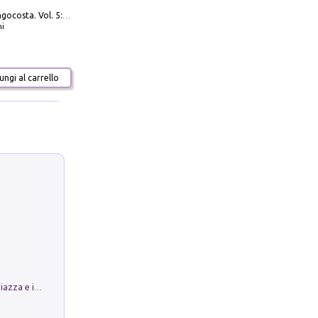
Navigare Lungocosta. Vol. 5: Corsica e Sardegna
i
ngi al carrello
Luoghi Magici di Bologna. Vol. 1: la Piazza e i Suoi Simboli Segreti