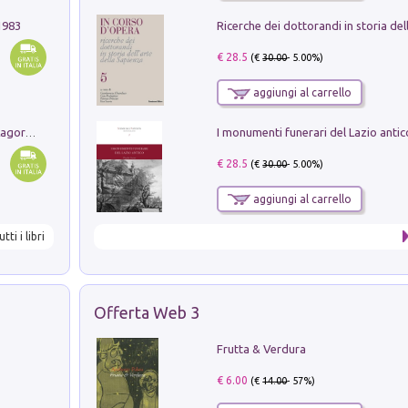
1983
€ 28.5
(€
30.00
- 5.00%)
aggiungi al carrello
Pastori. Sguardi contemporanei tra il Lagorai e la pianura. Ediz. illustrata
€ 28.5
(€
30.00
- 5.00%)
aggiungi al carrello
utti i libri
Offerta Web 3
Frutta & Verdura
€ 6.00
(€
14.00
- 57%)