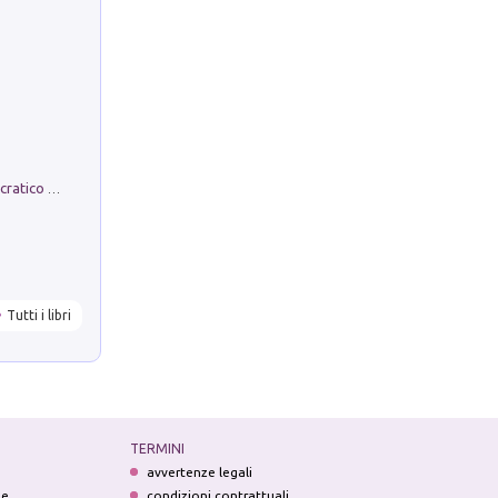
La comparsa. Perché il partito democratico non è mai nato
Tutti i libri
TERMINI
avvertenze legali
ne
condizioni contrattuali