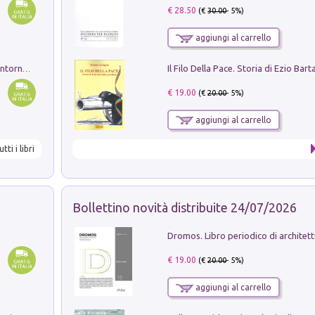
€ 28.50
(€
30.00
- 5%)
aggiungi al carrello
Ruderi delle ville Romano Sabine nei dintorni di Poggio Mirteto. Illustrati dal dott.re prof.re cav.re Ercole Nardi regio ispettore degli scavi e monumenti. Anno 1885
€ 19.00
(€
20.00
- 5%)
aggiungi al carrello
utti i libri
Bollettino novità distribuite 24/07/2026
€ 19.00
(€
20.00
- 5%)
aggiungi al carrello