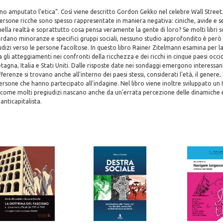
anno amputato l'etica". Così viene descritto Gordon Gekko nel celebre Wall Street.
e persone ricche sono spesso rappresentate in maniera negativa: ciniche, avide e
lla realtà e soprattutto cosa pensa veramente la gente di loro? Se molti libri son
ardano minoranze e specifici gruppi sociali, nessuno studio approfondito è però
dizi verso le persone facoltose. In questo libro Rainer Zitelmann esamina per la
li atteggiamenti nei confronti della ricchezza e dei ricchi in cinque paesi occid
agna, Italia e Stati Uniti. Dalle risposte date nei sondaggi emergono interessant
erenze si trovano anche all'interno dei paesi stessi, considerati l'età, il genere, il
ersone che hanno partecipato all'indagine. Nel libro viene inoltre sviluppato un In
 come molti pregiudizi nascano anche da un'errata percezione delle dinamiche
anticapitalista.