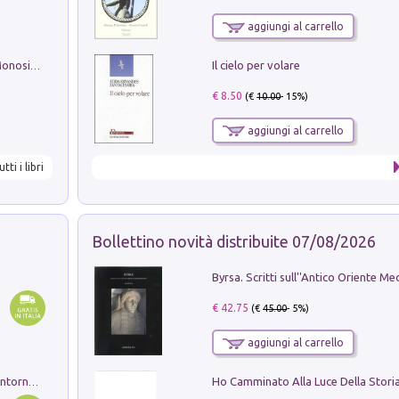
aggiungi al carrello
Il cielo per volare
La seduzione del gusto con Pipero & Monosilio
€ 8.50
(€
10.00
- 15%)
aggiungi al carrello
utti i libri
Bollettino novità distribuite 07/08/2026
€ 42.75
(€
45.00
- 5%)
aggiungi al carrello
Ruderi delle ville Romano Sabine nei dintorni di Poggio Mirteto. Illustrati dal dott.re prof.re cav.re Ercole Nardi regio ispettore degli scavi e monumenti. Anno 1885. Tavole e studio. Con 25 tavole fuori testo in cartella editoriale