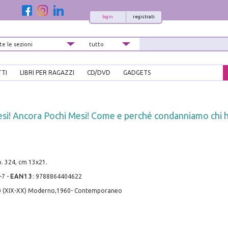
login
registrati
TTI
LIBRI PER RAGAZZI
CD/DVD
GADGETS
esi! Ancora Pochi Mesi! Come e perché condanniamo chi ha
pp. 324, cm 13x21.
-7
-
EAN13
:
9788864404622
0 (XIX-XX) Moderno,1960- Contemporaneo