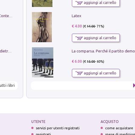
aggiungi al carrello
Latex
in alto! Livello A1. Con CD-Audio. Con Contenuto digitale per accesso on line
€ 4.00
(€
14.00
- 71%)
aggiungi al carrello
Conte e Mattarella. Sul palcoscenico e dietro le quinte del Quirinale. Un racconto sulle istituzioni
€ 6.00
(€
15.00
- 60%)
aggiungi al carrello
utti i libri
UTENTE
ACQUISTO
servizi per utenti registrati
come acquistare
registrati
spese di spedizio