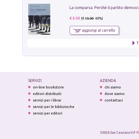
€ 6.00
(€
15.00
- 60%)
aggiungi al carrello
T
SERVIZI
AZIENDA
on-line bookstore
chi siamo
editori distribuiti
dove siamo
servizi per i librai
contattaci
servizi per le biblioteche
servizi per editori
50026 San Casciano V.P. F