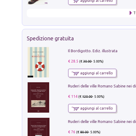
aggiungi al carrello
T
Spedizione gratuita
Il Bordigotto. Ediz. illustrata
€ 28.5
(€
30.00
- 5.00%)
aggiungi al carrello
€ 114
(€
120.00
- 5.00%)
aggiungi al carrello
€ 76
(€
80.00
- 5.00%)