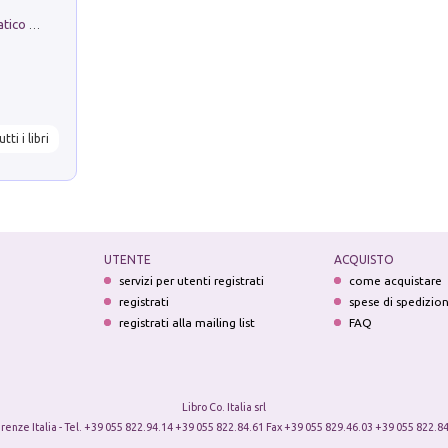
La comparsa. Perché il partito democratico non è mai nato
utti i libri
UTENTE
ACQUISTO
servizi per utenti registrati
come acquistare
registrati
spese di spedizio
registrati alla mailing list
FAQ
Libro Co. Italia srl
irenze Italia - Tel. +39 055 822.94.14 +39 055 822.84.61 Fax +39 055 829.46.03 +39 055 822.84