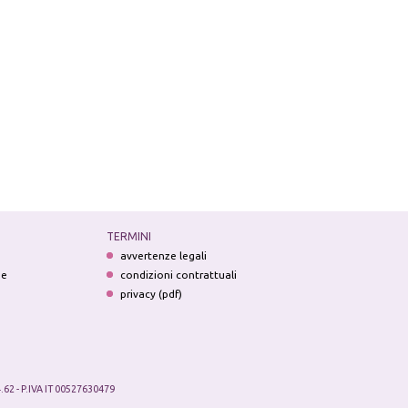
TERMINI
avvertenze legali
ne
condizioni contrattuali
privacy (pdf)
.62 - P.IVA IT 00527630479