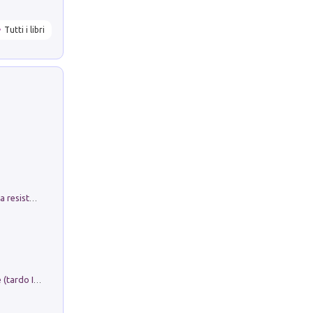
Tutti i libri
Memorial Santa Giulia. Sculture per la resistenza Monchio di Palagano
Sofiana. In Sicilia centro-meridionale (tardo III-metà IX secolo d.C.): dall'agro-town tardo-imperiale al villaggio medio-bizantino. Nuova ediz.