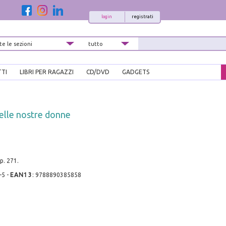
login
registrati
TTI
LIBRI PER RAGAZZI
CD/DVD
GADGETS
elle nostre donne
pp. 271.
-5
-
EAN13
:
9788890385858