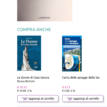
COMPRA ANCHE
Le donne di Casa Savoia
Carta delle spiagge della Sardegna. Con custodia
Bruna Bertolo
€ 10.35
€ 4.75
€ 10.90 -5 %
€ 5.00 -5 %
aggiungi al carrello
aggiungi al carrello