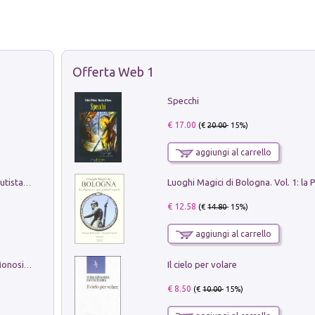
Offerta Web 1
Specchi
€ 17.00
(€
20.00
- 15%)
aggiungi al carrello
Pietro Bellotti Detto Canaletty. Un Vedutista Veneziano nella Francia dell'Ancien Régime
€ 12.58
(€
14.80
- 15%)
aggiungi al carrello
Il cielo per volare
La seduzione del gusto con Pipero & Monosilio
€ 8.50
(€
10.00
- 15%)