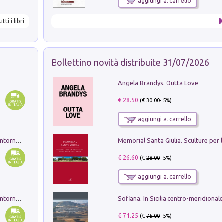
aggiungi al carrello
utti i libri
Bollettino novità distribuite 31/07/2026
Angela Brandys. Outta Love
€ 28.50
(€
30.00
- 5%)
aggiungi al carrello
Ruderi delle ville Romano Sabine nei dintorni di Poggio Mirteto. Illustrati dal dott.re prof.re cav.re Ercole Nardi regio ispettore degli scavi e monumenti. Anno 1885. Tavole e studio. Con 25 tavole fuori testo in cartella editoriale
€ 26.60
(€
28.00
- 5%)
aggiungi al carrello
Ruderi delle ville Romano Sabine nei dintorni di Poggio Mirteto. Illustrati dal dott.re prof.re cav.re Ercole Nardi regio ispettore degli scavi e monumenti. Anno 1885
€ 71.25
(€
75.00
- 5%)