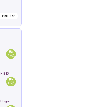
Tutti i libri
91-1983
Pastori. Sguardi contemporanei tra il Lagorai e la pianura. Ediz. illustrata