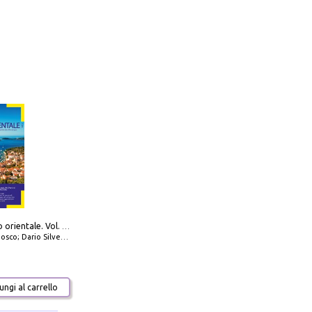
777 Adriatico orientale. Vol. 2: Costa della Dalmazia da Zara a Molunat, Isole della Dalmazia Meridionale e Montenegro
io Silvestro; Marco Sbrizzi
ngi al carrello