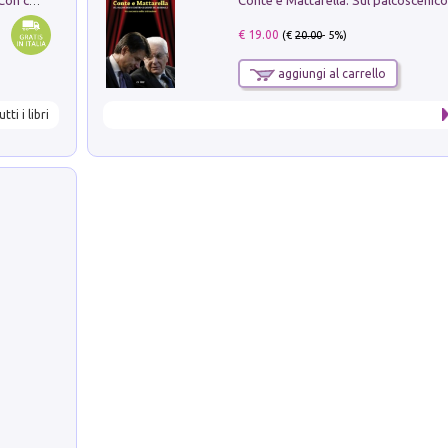
I monumenti funerari del Lazio antico. Con cartella con tavole
€ 19.00
(€
20.00
- 5%)
aggiungi al carrello
utti i libri