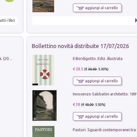
aggiungi al carrello
utti i libri
Bollettino novità distribuite 17/07/2026
Il Bordigotto. Ediz. illustrata
Dromos. Libro periodico di architettura. (2026). Vol. 15: Post-model
€ 28.5
(€
30.00
- 5.00%)
aggiungi al carrello
Innocenzo Sabbatini architetto. 18
€ 38
(€
40.00
- 5.00%)
aggiungi al carrello