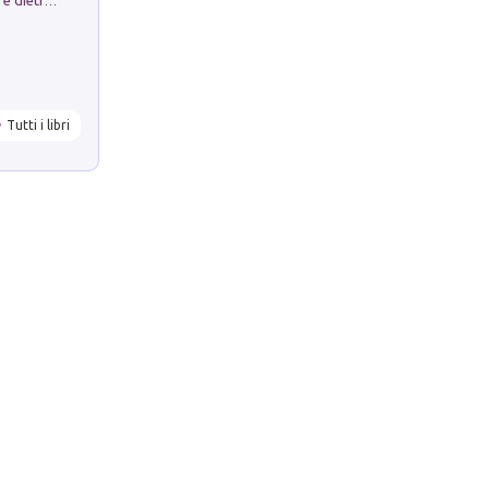
Conte e Mattarella. Sul palcoscenico e dietro le quinte del Quirinale. Un racconto sulle istituzioni
Tutti i libri