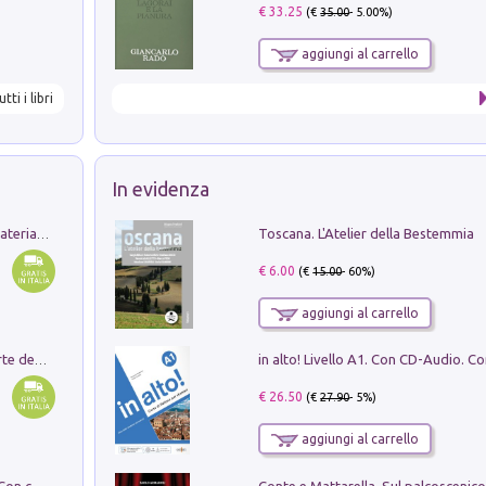
€ 33.25
(€
35.00
- 5.00%)
aggiungi al carrello
utti i libri
In evidenza
Toscana. L'Atelier della Bestemmia
L'orientalizzante a Capua. Contesti e materiali dagli scavi di Werner Johannowsky nella necropoli di Fornaci. Nuova ediz.
€ 6.00
(€
15.00
- 60%)
aggiungi al carrello
Ricerche dei dottorandi in storia dell'arte della Sapienza
€ 26.50
(€
27.90
- 5%)
aggiungi al carrello