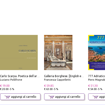
Carlo Scarpa. Poetica dell'arredo. Tavoli e sedie-Poetics of furniture. Tables and chairs. Ediz. bilingue
Galleria Borghese. [English edition]
Luciano Pollifrone
Francesca Cappelletti
Piero Magnabosco; Dar
€ 19.00
€ 59.85
€ 51.30
€ 20.00 -5 %
€ 63.00 -5 %
€ 54.00 -5 %
aggiungi al carrello
aggiungi al carrello
aggiu