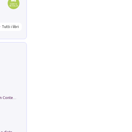
Tutti i libri
in alto! Livello A1. Con CD-Audio. Con Contenuto digitale per accesso on line