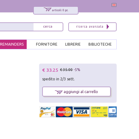
articoli: 0 pz.
REMAINDERS
FORNITORE
LIBRERIE
BIBLIOTECHE
x
€ 33.25
€ 35.00
-5%
Interessato ai nostri libri?
spedito in 2/3 sett.
Allora iscriviti alla nostra newsletter!
Sarai informato delle nostre novità, potrai
aggiungi al carrello
comunque cancellarti quando desideri.
modulo di iscrizione