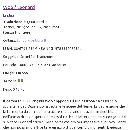
Woolf Leonard
Lindau
Traduzione di Quarantelli P.
Torino, 2015; br., pp. 92, cm 12x24.
(Senza Frontiere).
collana:
Senza Frontiere
ISBN
:
88-6708-296-5
-
EAN13
:
9788867082964
Soggetto: Società e Tradizioni
Periodo: 1800-1960 (XIX-XX) Moderno
Luoghi: Europa
Testo in:
Peso: 0.17 kg
Il 28 marzo 1941 Virginia Woolf appoggia il suo bastone da passeggio
sull'argine dell'Ouse e poi si getta ielle acque del fiume. La depressione che
la tormenta da anni con crisi acute che durano mesi, l'ha inghiottita
nell'abisso di una disperazione assoluta. Nella lettera con cui si congeda dal
suo caro Léonard scrive: "Sono certa che sto per impazzire di nuovo. Sento
che non possiamo affrontare un altro di quei terribili momenti. E questa