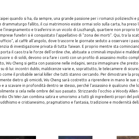
Taipei quando si ha, da sempre, una grande passione per i romanzi polizieschi e p
 drammaturgo fallito, il cui matrimonio esiste ormai solo sulla carta, ha preso l
à e l'insegnamento e trasferirsi in un vicolo di Liuzhangli, quartiere non proprio t
mprese funebri si è conquistato l'appellativo di "zona dei morti". Qui, tra la sc
"ufficio", al caffè all'angolo, dove trascorre le giornate seduto a osservare i pas
enzia di investigazione privata di tutta Taiwan. E proprio mentre sta cominciand
 porta il caos tra le forze dell'ordine che, abituate a criminali impulsivi e malde
 cuore o di soldi, devono ora fare i conti con un profilo di assassino molto comp
uto, Wu Cheng si getta con passione nelle indagini, senza immaginare che presto 
su di lui: incontri dubbi, maldicenze varie e, soprattutto, le telecamere di sicur
 come il probabile serial killer che tutti stanno cercando. Per dimostrare la pr
almente dietro gli omicidi, Wu Cheng sarà costretto a riprendere in mano le sue
e a scavare in profondità dentro se stesso, perché l'assassino è qualcuno che 
bilmente si cela nelle ombre del suo passato. Strizzando l'occhio a Woody Allen
io Chi Wei-Jan combina satira e umorismo a tutti gli ingredienti propri del po
uddhismo e cristianesimo, pragmatismo e fantasia, tradizione e modernità della