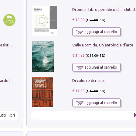
€ 19.00
(€
20.00
- 5%)
aggiungi al carrello
Valle Bormida. Un'antologia d'arte
Memorial Santa Giulia. Sculture per la resistenza Monchio di Palagano
€ 14.25
(€
15.00
- 5%)
aggiungi al carrello
Di colori e di ricordi
Sofiana. In Sicilia centro-meridionale (tardo III-metà IX secolo d.C.): dall'agro-town tardo-imperiale al villaggio medio-bizantino. Nuova ediz.
€ 17.10
(€
18.00
- 5%)
aggiungi al carrello
utti i libri