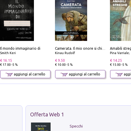
Il mondo immaginario di
Camerata. Il mio onore si chiama fedeltà
Smith Keri
Kinau Rudolf
Pina Varriale; 
€ 16.15
€ 9.50
€ 14.25
€ 17.00 -5 %
€ 10.00 -5 %
€ 15.00 -5 %
aggiungi al carrello
aggiungi al carrello
aggiu
Offerta Web 1
Specchi