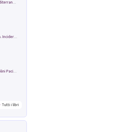
Byrsa. Scritti sull''Antico Oriente Mediterraneo. 45-46/2024
Ho Camminato Alla Luce Della Storia. Incidere per Pasolini. Quaderni di Incisione Contemporanea n 30
Il Filo Della Pace. Storia di Ezio Bartalini Pacifista
Tutti i libri