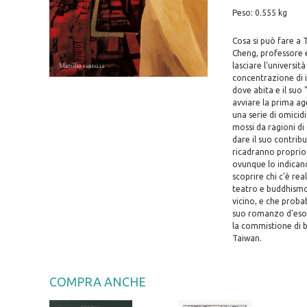
Peso: 0.555 kg
Cosa si può fare a 
Cheng, professore e
lasciare l'universit
concentrazione di i
dove abita e il suo 
avviare la prima ag
una serie di omicidi
mossi da ragioni di
dare il suo contrib
ricadranno proprio 
ovunque lo indicano
scoprire chi c'è re
teatro e buddhismo 
vicino, e che proba
suo romanzo d'esord
la commistione di b
Taiwan.
COMPRA ANCHE