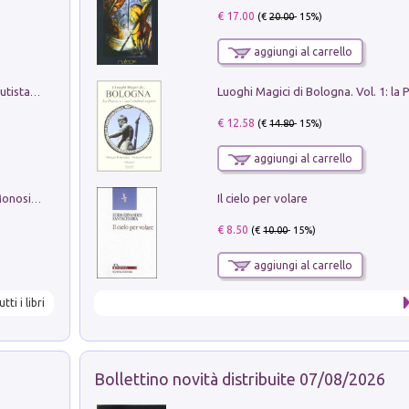
€ 17.00
(€
20.00
- 15%)
aggiungi al carrello
Pietro Bellotti Detto Canaletty. Un Vedutista Veneziano nella Francia dell'Ancien Régime
€ 12.58
(€
14.80
- 15%)
aggiungi al carrello
Il cielo per volare
La seduzione del gusto con Pipero & Monosilio
€ 8.50
(€
10.00
- 15%)
aggiungi al carrello
utti i libri
Bollettino novità distribuite 07/08/2026