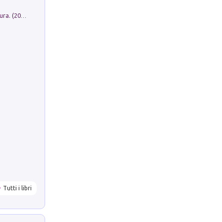
Dromos. Libro periodico di architettura. (2026). Vol. 15: Post-model
Tutti i libri