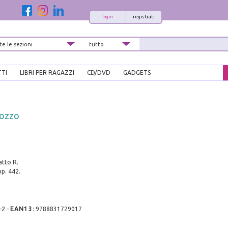
login
registrati
TTI
LIBRI PER RAGAZZI
CD/DVD
GADGETS
pozzo
tto R.
pp. 442.
-2
-
EAN13
:
9788831729017