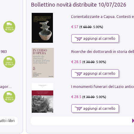
Bollettino novità distribuite 10/07/2026
€ 57
(€
60.00
- 5.00%)
aggiungi al carrello
1983
€ 28.5
(€
30.00
- 5.00%)
aggiungi al carrello
Pastori. Sguardi contemporanei tra il Lagorai e la pianura. Ediz. illustrata
€ 28.5
(€
30.00
- 5.00%)
aggiungi al carrello
utti i libri