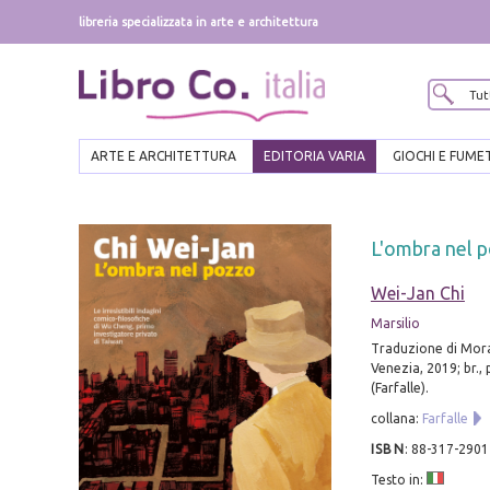
libreria specializzata in arte e architettura
ARTE E ARCHITETTURA
EDITORIA VARIA
GIOCHI E FUME
L'ombra nel 
Wei-Jan Chi
Marsilio
Traduzione di Mora
Venezia, 2019; br., 
(Farfalle).
collana:
Farfalle
ISBN
:
88-317-2901
Testo in: