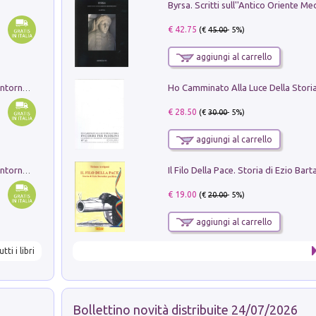
€ 42.75
(€
45.00
- 5%)
aggiungi al carrello
Ruderi delle ville Romano Sabine nei dintorni di Poggio Mirteto. Illustrati dal dott.re prof.re cav.re Ercole Nardi regio ispettore degli scavi e monumenti. Anno 1885. Tavole e studio. Con 25 tavole fuori testo in cartella editoriale
€ 28.50
(€
30.00
- 5%)
aggiungi al carrello
Ruderi delle ville Romano Sabine nei dintorni di Poggio Mirteto. Illustrati dal dott.re prof.re cav.re Ercole Nardi regio ispettore degli scavi e monumenti. Anno 1885
€ 19.00
(€
20.00
- 5%)
aggiungi al carrello
utti i libri
Bollettino novità distribuite 24/07/2026