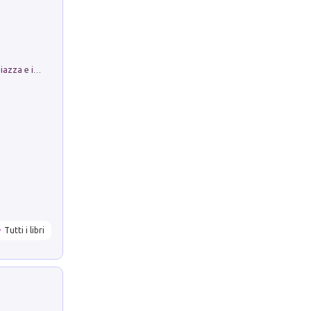
Luoghi Magici di Bologna. Vol. 1: la Piazza e i Suoi Simboli Segreti
Tutti i libri