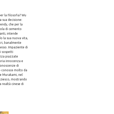
er la filosofia? Wu
a sua decisione:
rendy, che per la
atola di cemento
santi, intende
o la sua nuova vita,
stri, banalmente
lesso. Impaziente di
i sospetti
ezza piazzate
opria innocenza e
 conoscenze di
lo conosce molto da
 e Murakami, nel
liziesco, mostrando
 realtà cinese di