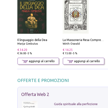
Il linguaggio della Dea
La Massoneria Resa Comprensibile ai Suoi Adepti. Vol. 3: il Maestro.
Marija Gimbutas
Wirth Oswald
€ 34.20
€ 14.25
€ 36.00 -5 %
€ 15.00 -5 %
aggiungi al carrello
aggiungi al carrello
OFFERTE E PROMOZIONI
Offerta Web 2
Guida spirituale alla perfezione