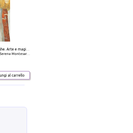
Amabili streghe. Arte e magie di Leonora Carrington e Remedios Varo
Serena Montesarchio
ngi al carrello