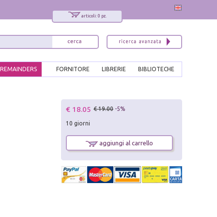
articoli: 0 pz.
REMAINDERS
FORNITORE
LIBRERIE
BIBLIOTECHE
x
€ 18.05
€ 19.00
-5%
Interessato ai nostri libri?
10 giorni
Allora iscriviti alla nostra newsletter!
Sarai informato delle nostre novità, potrai
aggiungi al carrello
comunque cancellarti quando desideri.
modulo di iscrizione