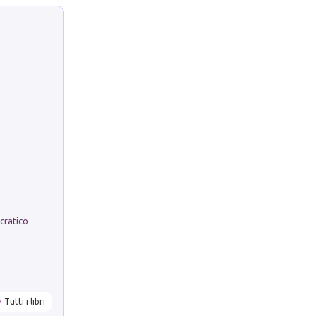
La comparsa. Perché il partito democratico non è mai nato
Tutti i libri