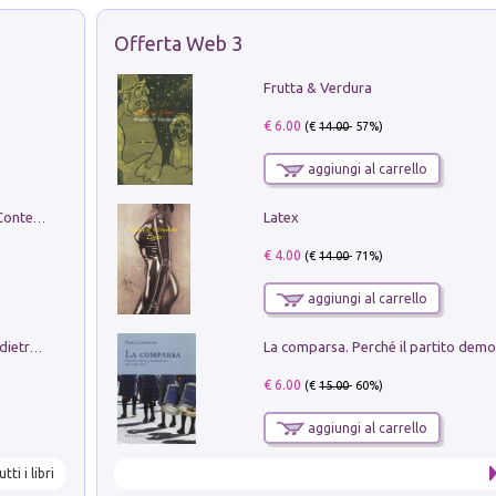
Offerta Web 3
Frutta & Verdura
€ 6.00
(€
14.00
- 57%)
aggiungi al carrello
Latex
in alto! Livello A1. Con CD-Audio. Con Contenuto digitale per accesso on line
€ 4.00
(€
14.00
- 71%)
aggiungi al carrello
Conte e Mattarella. Sul palcoscenico e dietro le quinte del Quirinale. Un racconto sulle istituzioni
€ 6.00
(€
15.00
- 60%)
aggiungi al carrello
utti i libri