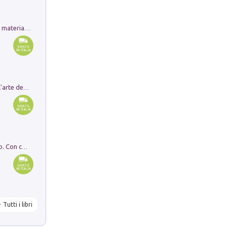
L'orientalizzante a Capua. Contesti e materiali dagli scavi di Werner Johannowsky nella necropoli di Fornaci. Nuova ediz.
Ricerche dei dottorandi in storia dell'arte della Sapienza
I monumenti funerari del Lazio antico. Con cartella con tavole
Tutti i libri