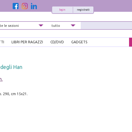
login
registrati
TTI
LIBRI PER RAGAZZI
CD/DVD
GADGETS
 degli Han
m.
pp. 290, cm 15x21.