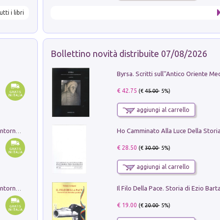
utti i libri
Bollettino novità distribuite 07/08/2026
€ 42.75
(€
45.00
- 5%)
aggiungi al carrello
Ruderi delle ville Romano Sabine nei dintorni di Poggio Mirteto. Illustrati dal dott.re prof.re cav.re Ercole Nardi regio ispettore degli scavi e monumenti. Anno 1885. Tavole e studio. Con 25 tavole fuori testo in cartella editoriale
€ 28.50
(€
30.00
- 5%)
aggiungi al carrello
Ruderi delle ville Romano Sabine nei dintorni di Poggio Mirteto. Illustrati dal dott.re prof.re cav.re Ercole Nardi regio ispettore degli scavi e monumenti. Anno 1885
€ 19.00
(€
20.00
- 5%)