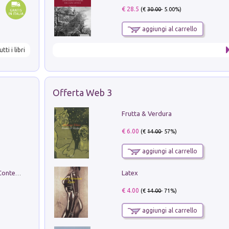
€ 28.5
(€
30.00
- 5.00%)
aggiungi al carrello
utti i libri
Offerta Web 3
Frutta & Verdura
€ 6.00
(€
14.00
- 57%)
aggiungi al carrello
Latex
in alto! Livello A1. Con CD-Audio. Con Contenuto digitale per accesso on line
€ 4.00
(€
14.00
- 71%)
aggiungi al carrello