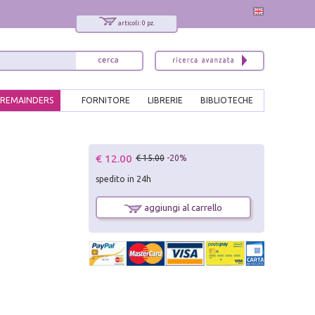
articoli: 0 pz.
REMAINDERS
FORNITORE
LIBRERIE
BIBLIOTECHE
x
€ 12.00
€ 15.00
-20%
Interessato ai nostri libri?
spedito in 24h
Allora iscriviti alla nostra newsletter!
Sarai informato delle nostre novità, potrai
aggiungi al carrello
comunque cancellarti quando desideri.
modulo di iscrizione