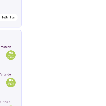
Tutti i libri
L'orientalizzante a Capua. Contesti e materiali dagli scavi di Werner Johannowsky nella necropoli di Fornaci. Nuova ediz.
Ricerche dei dottorandi in storia dell'arte della Sapienza
I monumenti funerari del Lazio antico. Con cartella con tavole