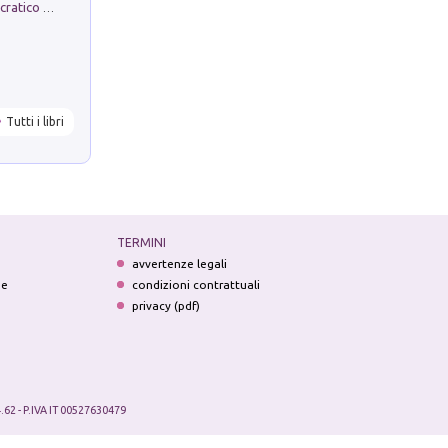
La comparsa. Perché il partito democratico non è mai nato
Tutti i libri
TERMINI
avvertenze legali
ne
condizioni contrattuali
privacy (pdf)
.62 - P.IVA IT 00527630479