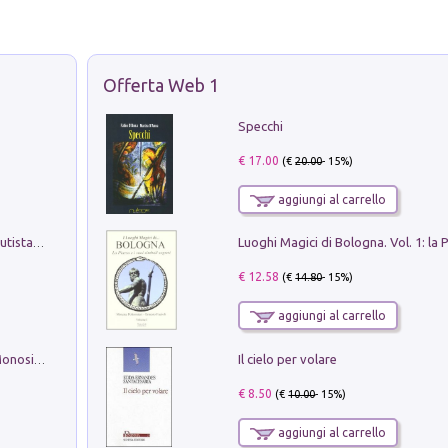
Offerta Web 1
Specchi
€ 17.00
(€
20.00
- 15%)
aggiungi al carrello
Pietro Bellotti Detto Canaletty. Un Vedutista Veneziano nella Francia dell'Ancien Régime
€ 12.58
(€
14.80
- 15%)
aggiungi al carrello
Il cielo per volare
La seduzione del gusto con Pipero & Monosilio
€ 8.50
(€
10.00
- 15%)
aggiungi al carrello