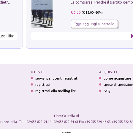
Conte e Mattarella. Sul palcoscenico e dietro le quinte del Quirinale. Un racconto sulle istituzioni
€ 6.00
(€
15.00
- 60%)
aggiungi al carrello
utti i libri
UTENTE
ACQUISTO
servizi per utenti registrati
come acquistare
registrati
spese di spedizio
registrati alla mailing list
FAQ
Libro Co. Italia srl
irenze Italia - Tel. +39 055 822.94.14 +39 055 822.84.61 Fax +39 055 829.46.03 +39 055 822.84
credits