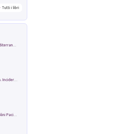
Tutti i libri
Byrsa. Scritti sull''Antico Oriente Mediterraneo. 45-46/2024
Ho Camminato Alla Luce Della Storia. Incidere per Pasolini. Quaderni di Incisione Contemporanea n 30
Il Filo Della Pace. Storia di Ezio Bartalini Pacifista