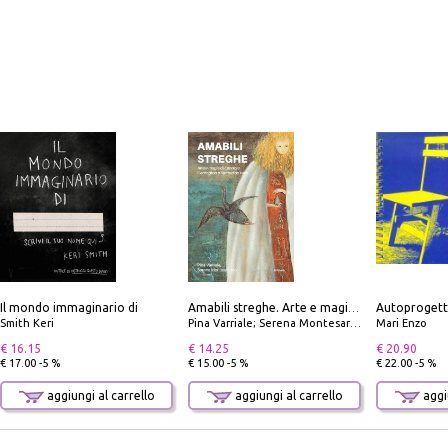
Il mondo immaginario di
Autoprogett
Amabili streghe. Arte e magie di Leonora Carrington e Remedios Varo
Smith Keri
Pina Varriale; Serena Montesarchio
Mari Enzo
€ 16.15
€ 14.25
€ 20.90
€ 17.00 -5 %
€ 15.00 -5 %
€ 22.00 -5 %
aggiungi al carrello
aggiungi al carrello
aggiu