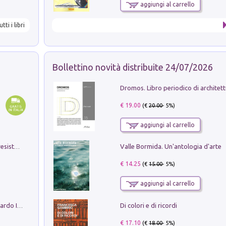
aggiungi al carrello
utti i libri
Bollettino novità distribuite 24/07/2026
€ 19.00
(€
20.00
- 5%)
aggiungi al carrello
Valle Bormida. Un'antologia d'arte
Memorial Santa Giulia. Sculture per la resistenza Monchio di Palagano
€ 14.25
(€
15.00
- 5%)
aggiungi al carrello
Di colori e di ricordi
Sofiana. In Sicilia centro-meridionale (tardo III-metà IX secolo d.C.): dall'agro-town tardo-imperiale al villaggio medio-bizantino. Nuova ediz.
€ 17.10
(€
18.00
- 5%)