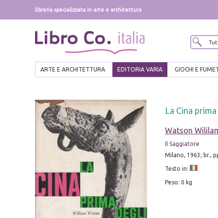
libreria specializzata in arte e architettura
ARTE E ARCHITETTURA
EDITORIA VARIA
GIOCHI E FUME
La Cina prima
Watson Wilila
Il Saggiatore
Milano, 1963; br., 
Testo in:
Peso: 0 kg