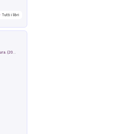
Tutti i libri
Dromos. Libro periodico di architettura. (2026). Vol. 15: Post-model