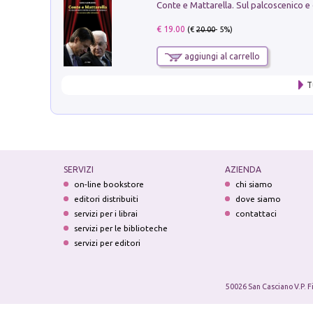
€ 19.00
(€
20.00
- 5%)
aggiungi al carrello
T
SERVIZI
AZIENDA
on-line bookstore
chi siamo
editori distribuiti
dove siamo
servizi per i librai
contattaci
servizi per le biblioteche
servizi per editori
50026 San Casciano V.P. F