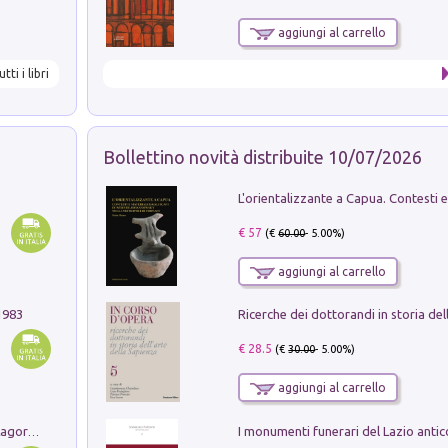
aggiungi al carrello
utti i libri
Bollettino novità distribuite 10/07/2026
€ 57
(€
60.00
- 5.00%)
aggiungi al carrello
1983
€ 28.5
(€
30.00
- 5.00%)
aggiungi al carrello
Pastori. Sguardi contemporanei tra il Lagorai e la pianura. Ediz. illustrata