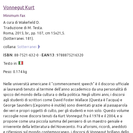
Vonnegut Kurt
Minimum Fax
A cura di Wakefield D.
Traduzione di M. Testa.
Roma, 2015; br., pp. 107, cm 15x21,5.
(Sotterranei. 181).
collana:
Sotterranei
ISBN
:
88-7521-632-0
-
EAN13
:
9788875216320
Testo in:
Peso: 0.174 kg
Nelle università americane il "commencement speech" è il discorso ufficiale
ai laureandi tenuto al termine dell'anno accademico da una personalità di
spicco del mondo della cultura o della politica. Negli ultimi anni, i discorsi
agli studenti di scrittori come David Foster Wallace (Questa è l'acqua) e
George Saunders (L'egoismo è inutile) sono diventati grazie al passaparola
dei veri e propri oggetti di culto, per gli studenti e non solo. Questo volume
raccoglie nove discorsi tenuti da Kurt Vonnegut fra il 1978 e il 2004, e si
propone come una piccola summa del pensiero di un maestro geniale e
irriverente della letteratura del Novecento. Fra aforismi, ricordi, aneddoti
e riflessioni sul mondo contemporaneo, i discorsi di Vonnegut brillano dello