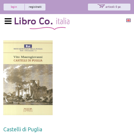
login
registrati
articoli: 0 pz.
Castelli di Puglia