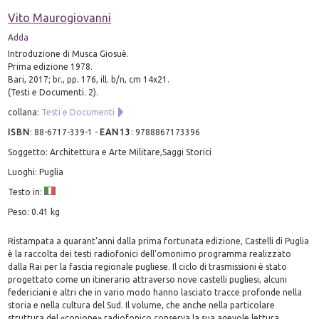
Vito Maurogiovanni
Adda
Introduzione di Musca Giosuè.
Prima edizione 1978.
Bari, 2017; br., pp. 176, ill. b/n, cm 14x21.
(Testi e Documenti. 2).
collana:
Testi e Documenti
ISBN
:
88-6717-339-1
-
EAN13
:
9788867173396
Soggetto: Architettura e Arte Militare,Saggi Storici
Luoghi: Puglia
Testo in:
Peso: 0.41 kg
Ristampata a quarant'anni dalla prima fortunata edizione, Castelli di Puglia
è la raccolta dei testi radiofonici dell'omonimo programma realizzato
dalla Rai per la fascia regionale pugliese. Il ciclo di trasmissioni è stato
progettato come un itinerario attraverso nove castelli pugliesi, alcuni
federiciani e altri che in vario modo hanno lasciato tracce profonde nella
storia e nella cultura del Sud. Il volume, che anche nella particolare
struttura del «copione» radiofonico conserva la sua agevole lettura,