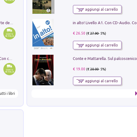
aggiungi al carrello
Ricerche dei dottorandi in storia dell'arte della Sapienza
€ 26.50
(€
27.90
- 5%)
aggiungi al carrello
I monumenti funerari del Lazio antico. Con cartella con tavole
€ 19.00
(€
20.00
- 5%)
aggiungi al carrello
utti i libri