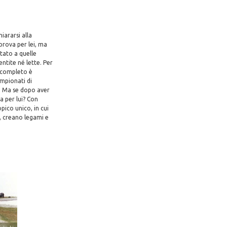
iararsi alla
prova per lei, ma
itato a quelle
ntite né lette. Per
e completo è
ampionati di
co. Ma se dopo aver
a per lui? Con
pico unico, in cui
à, creano legami e