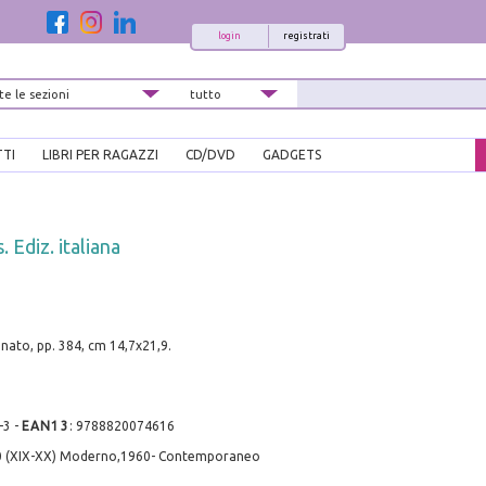
login
registrati
TTI
LIBRI PER RAGAZZI
CD/DVD
GADGETS
 Ediz. italiana
nato, pp. 384, cm 14,7x21,9.
-3
-
EAN13
:
9788820074616
0 (XIX-XX) Moderno,1960- Contemporaneo