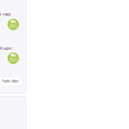
91-1983
Pastori. Sguardi contemporanei tra il Lagorai e la pianura. Ediz. illustrata
Tutti i libri