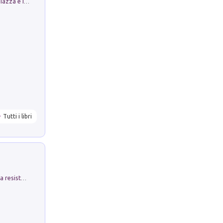
Luoghi Magici di Bologna. Vol. 1: la Piazza e i Suoi Simboli Segreti
Tutti i libri
Memorial Santa Giulia. Sculture per la resistenza Monchio di Palagano