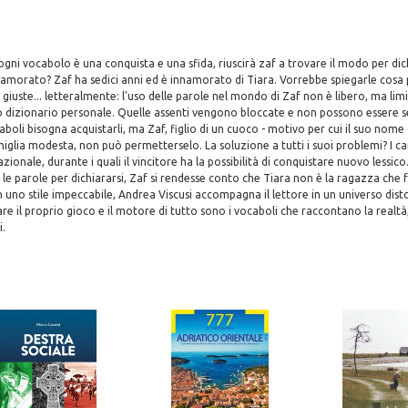
ogni vocabolo è una conquista e una sfida, riuscirà zaf a trovare il modo per dich
namorato? Zaf ha sedici anni ed è innamorato di Tiara. Vorrebbe spiegarle cosa 
 giuste... letteralmente: l'uso delle parole nel mondo di Zaf non è libero, ma lim
o dizionario personale. Quelle assenti vengono bloccate e non possono essere se
boli bisogna acquistarli, ma Zaf, figlio di un cuoco - motivo per cui il suo nom
miglia modesta, non può permetterselo. La soluzione a tutti i suoi problemi? I c
azionale, durante i quali il vincitore ha la possibilità di conquistare nuovo lessi
le parole per dichiararsi, Zaf si rendesse conto che Tiara non è la ragazza che f
n uno stile impeccabile, Andrea Viscusi accompagna il lettore in un universo disto
e il proprio gioco e il motore di tutto sono i vocaboli che raccontano la realt
.