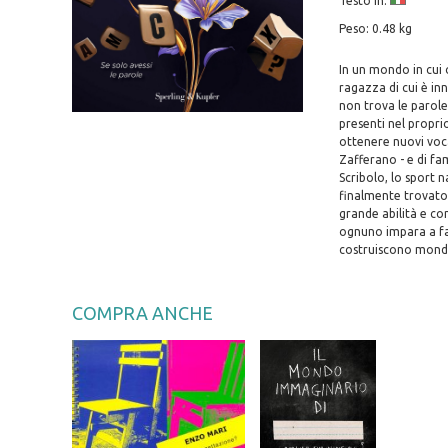
Testo in:
Peso: 0.48 kg
In un mondo in cui 
ragazza di cui è in
non trova le parole
presenti nel propri
ottenere nuovi voca
Zafferano - e di fa
Scribolo, lo sport n
finalmente trovato 
grande abilità e co
ognuno impara a far
costruiscono mondi
COMPRA ANCHE