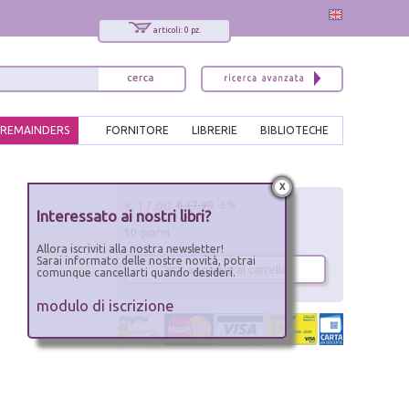
articoli: 0 pz.
REMAINDERS
FORNITORE
LIBRERIE
BIBLIOTECHE
x
€ 17.00
€ 17.90
-5%
Interessato ai nostri libri?
10 giorni
Allora iscriviti alla nostra newsletter!
Sarai informato delle nostre novità, potrai
aggiungi al carrello
comunque cancellarti quando desideri.
modulo di iscrizione