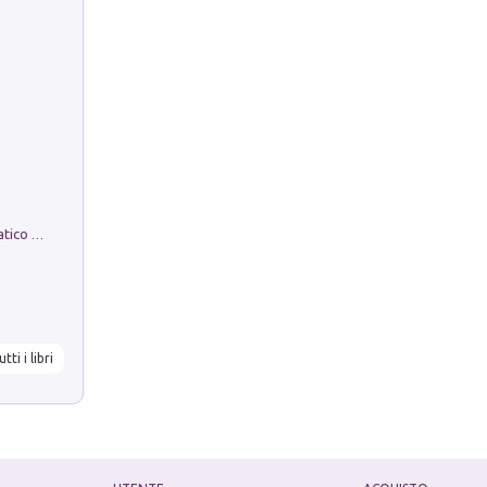
La comparsa. Perché il partito democratico non è mai nato
utti i libri