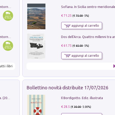
Ruderi delle ville Romano Sabine nei dintorni di Poggio Mirteto. Illustrati dal dott.re prof.re cav.re Ercole Nardi regio ispettore degli scavi e monumenti. Anno 1885. Tavole e studio. Con 25 tavole fuori testo in cartella editoriale
€ 71.25
(€
75.00
- 5%)
aggiungi al carrello
Ruderi delle ville Romano Sabine nei dintorni di Poggio Mirteto. Illustrati dal dott.re prof.re cav.re Ercole Nardi regio ispettore degli scavi e monumenti. Anno 1885
€ 61.75
(€
65.00
- 5%)
aggiungi al carrello
utti i libri
Bollettino novità distribuite 17/07/2026
Il Bordigotto. Ediz. illustrata
Dromos. Libro periodico di architettura. (2026). Vol. 15: Post-model
€ 28.5
(€
30.00
- 5.00%)