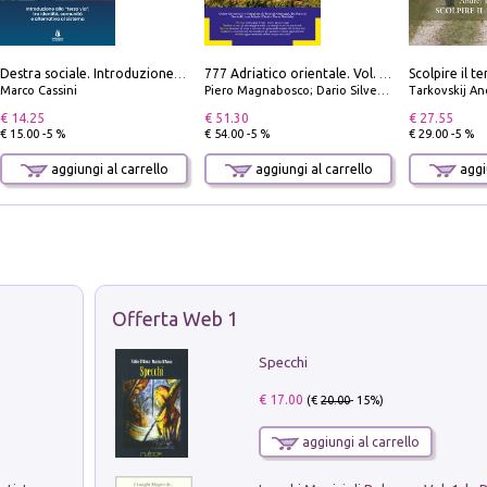
Destra sociale. Introduzione alla «terza via», tra identità, comunità e alternativa al sistema
777 Adriatico orientale. Vol. 2: Costa della Dalmazia da Zara a Molunat, Isole della Dalmazia Meridionale e Montenegro
Marco Cassini
Piero Magnabosco; Dario Silvestro; Marco Sbrizzi
Tarkovskij An
€ 14.25
€ 51.30
€ 27.55
€ 15.00 -5 %
€ 54.00 -5 %
€ 29.00 -5 %
aggiungi al carrello
aggiungi al carrello
aggiu
Offerta Web 1
Specchi
€ 17.00
(€
20.00
- 15%)
aggiungi al carrello