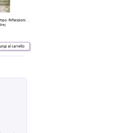
Scolpire il tempo. Riflessioni sul cinema.
drej
ngi al carrello