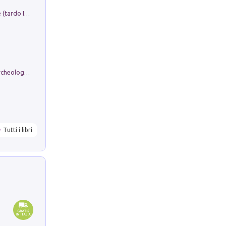
Sofiana. In Sicilia centro-meridionale (tardo III-metà IX secolo d.C.): dall'agro-town tardo-imperiale al villaggio medio-bizantino. Nuova ediz.
Dos dell'Arca. Quattro millenni tra archeologia e arte rupestre in Valle Camonica (Sito UNESCO n. 94). Scavi e ricerche 2016/2023
Tutti i libri