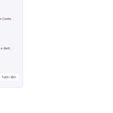
in alto! Livello A1. Con CD-Audio. Con Contenuto digitale per accesso on line
Conte e Mattarella. Sul palcoscenico e dietro le quinte del Quirinale. Un racconto sulle istituzioni
Tutti i libri