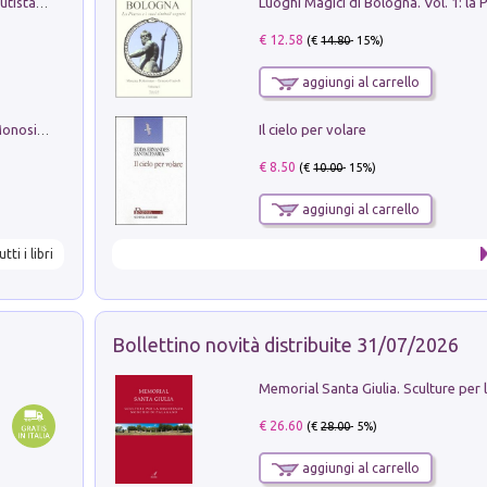
Pietro Bellotti Detto Canaletty. Un Vedutista Veneziano nella Francia dell'Ancien Régime
€ 12.58
(€
14.80
- 15%)
aggiungi al carrello
Il cielo per volare
La seduzione del gusto con Pipero & Monosilio
€ 8.50
(€
10.00
- 15%)
aggiungi al carrello
utti i libri
Bollettino novità distribuite 31/07/2026
€ 26.60
(€
28.00
- 5%)
aggiungi al carrello