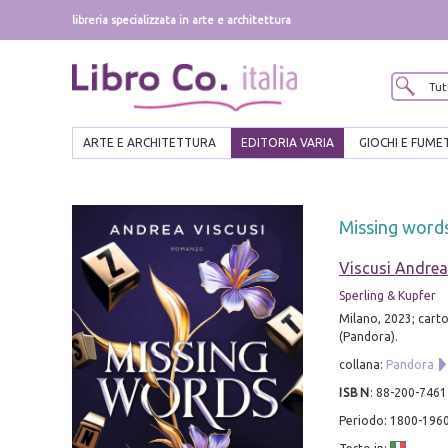
libreria specializzata in arte e architettura
ARTE E ARCHITETTURA
EDITORIA VARIA
GIOCHI E FUME
Missing words.
Viscusi Andrea
Sperling & Kupfer
Milano, 2023; carto
(Pandora).
collana:
Pandora
ISBN
:
88-200-7461
Periodo: 1800-196