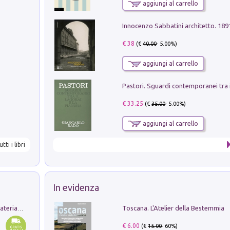
aggiungi al carrello
Innocenzo Sabbatini architetto. 18
€ 38
(€
40.00
- 5.00%)
aggiungi al carrello
€ 33.25
(€
35.00
- 5.00%)
aggiungi al carrello
utti i libri
In evidenza
Toscana. L'Atelier della Bestemmia
L'orientalizzante a Capua. Contesti e materiali dagli scavi di Werner Johannowsky nella necropoli di Fornaci. Nuova ediz.
€ 6.00
(€
15.00
- 60%)