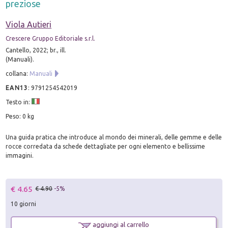
preziose
Viola Autieri
Crescere Gruppo Editoriale s.r.l.
Cantello, 2022; br., ill.
(Manuali).
collana:
Manuali
EAN13
:
9791254542019
Testo in:
Peso: 0 kg
Una guida pratica che introduce al mondo dei minerali, delle gemme e delle
rocce corredata da schede dettagliate per ogni elemento e bellissime
immagini.
€ 4.65
€ 4.90
-5%
10 giorni
aggiungi al carrello