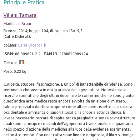
Principi e Pratica
Viliani Tamara
Maddali e Bruni
Firenze, 2014; br., pp. 104, ill. b/n, cm 13x19,5.
(Caffè Diderot).
collana:
Caffè Diderot
ISBN
:
88-909891-2-2
-
EAN13
:
9788890989124
Testo in:
Peso: 0.22 kg
Curiosità, stupore, fascinazione. E un po' di intrattenibile diffidenza. Sono i
sentimenti che suscita in noi la pratica dell'agopuntura. Nonostante le
ricerche scientifiche degli ultimi decenni e le conferme che ne sono giunte,
quest'antica arte medica resta ancora avvolta da un alone di mistero,
talora propiziato da chi si propone come alternativo rispetto alla cultura
occidentale e ammanta di sapori filosofici la propria attività clinica. È
invece necessario cercare di capire senza pregiudizi e senza sovrastrutture
quali sono i principi e i metodi dell'agopuntura tradizionale, e inquadrarla
nello spazio d'azione della medicina alla luce delle evidenze sperimentali
del nostro tempo. Con una trattazione lineare e rigorosa, il libro si rivolge