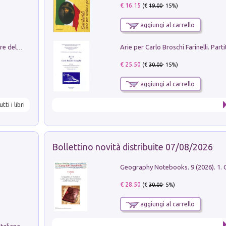
€ 16.15
(€
19.00
- 15%)
aggiungi al carrello
Klose dell'altro mondo. Miro il pescatore del goal
€ 25.50
(€
30.00
- 15%)
aggiungi al carrello
utti i libri
Bollettino novità distribuite 07/08/2026
€ 28.50
(€
30.00
- 5%)
aggiungi al carrello
taliana