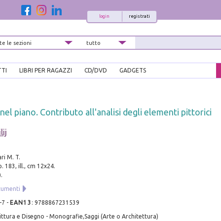
login
registrati
TTI
LIBRI PER RAGAZZI
CD/DVD
GADGETS
nel piano. Contributo all'analisi degli elementi pittorici
lij
ri M. T.
. 183, ill., cm 12x24.
.
cumenti
-7
-
EAN13
:
9788867231539
ittura e Disegno - Monografie,Saggi (Arte o Architettura)