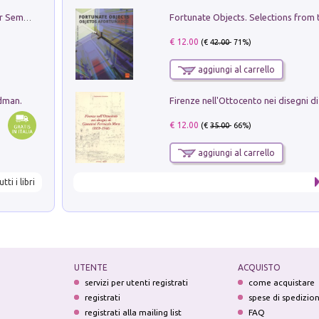
Genio ed epidemia. La storia del dottor Semmelweis, il Salvatore delle Madri
€ 12.00
(€
42.00
- 71%)
aggiungi al carrello
edman.
€ 12.00
(€
35.00
- 66%)
aggiungi al carrello
utti i libri
UTENTE
ACQUISTO
servizi per utenti registrati
come acquistare
registrati
spese di spedizio
registrati alla mailing list
FAQ