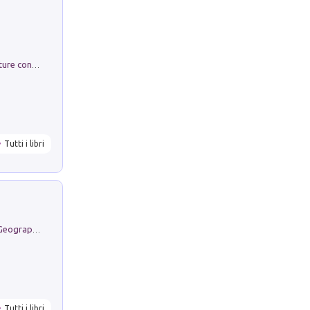
Arie per Carlo Broschi Farinelli. Partiture con riduzione per clavicembalo (o pianoforte). Seconda serie. Vol. 5
Tutti i libri
Geography Notebooks. 9 (2026). 1. Geographies in Transition: Landscapes, Representations and Territorial Change
Tutti i libri