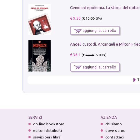
€ 9.50
(€
10.00
- 5%)
aggiungi al carrello
Angeli custodi, Arcangeli e Milton Fri
€ 36.1
(€
38.00
- 5.00%)
aggiungi al carrello
T
SERVIZI
AZIENDA
on-line bookstore
chi siamo
editori distribuiti
dove siamo
servizi per i librai
contattaci