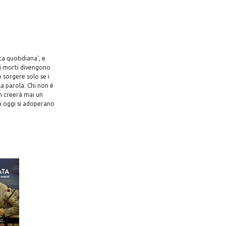
a quotidiana', e
ni morti divengono
 sorgere solo se i
la parola. Chi non è
non creerà mai un
li oggi si adoperano