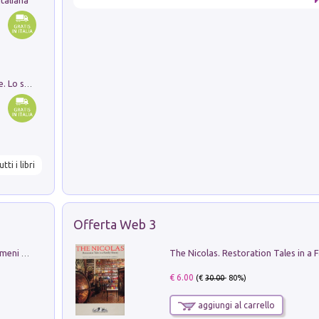
Santissima Trinità e divina proporzione. Lo studio della proporzione nell'arte come ricerca del mistero trinitario
utti i libri
Offerta Web 3
Luci e colori del cielo. Manuale sui fenomeni ottici che si verificano in atmosfera, nella scienza e nella storia: come osservarli e fotografarli
€ 6.00
(€
30.00
- 80%)
aggiungi al carrello