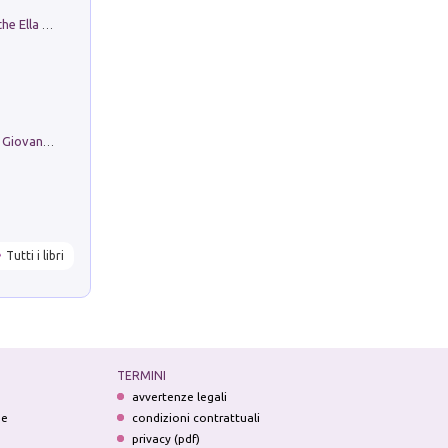
Fortunate Objects. Selections from the Ella Fontanals-Cisneros Collection. Objetos Afortunados. Selección de la Colección Ella Fontanals-Cisneros
Firenze nell'Ottocento nei disegni di Giovanni Ferruccio Moro (1859­1948)
Tutti i libri
TERMINI
avvertenze legali
ne
condizioni contrattuali
privacy (pdf)