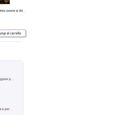
Camerata. Il mio onore si chiama fedeltà
ngi al carrello
La Porta Filosofica di Claudio Parmiggiani per il Sacro Eremo di Camaldoli
Obbedisco. Garibaldi Eroe per Scelta e per Destino