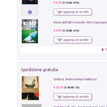
€ 6.00
(€
15.00
- 60%)
aggiungi al carrello
€ 6.00
(€
15.90
- 62%)
aggiungi al carrello
T
Spedizione gratuita
Umbria. Anima tempo bellezza
€ 38.00
(€
40.00
- 5%)
aggiungi al carrello
Nick Brandt. The day may break. Ediz. i