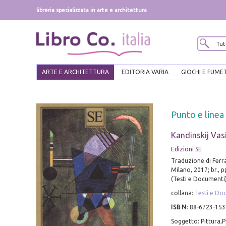
libreria specializzata in arte e architettura
ARTE E ARCHITETTURA
EDITORIA VARIA
GIOCHI E FUME
Punto e linea 
Kandinskij Vasi
Edizioni SE
Traduzione di Ferra
Milano, 2017; br., pp
(Testi e Documenti)
collana:
Testi e Do
ISBN
:
88-6723-153
Soggetto: Pittura,P