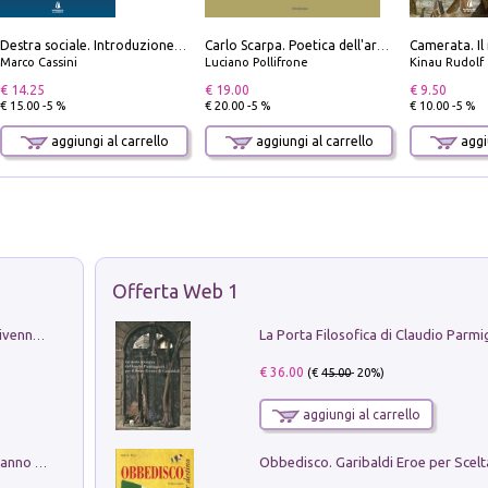
Destra sociale. Introduzione alla «terza via», tra identità, comunità e alternativa al sistema
Carlo Scarpa. Poetica dell'arredo. Tavoli e sedie-Poetics of furniture. Tables and chairs. Ediz. bilingue
Marco Cassini
Luciano Pollifrone
Kinau Rudolf
€ 14.25
€ 19.00
€ 9.50
€ 15.00 -5 %
€ 20.00 -5 %
€ 10.00 -5 %
aggiungi al carrello
aggiungi al carrello
aggiu
Offerta Web 1
Get the led out. Come i Led Zeppelin divennero la più grande band del mondo
€ 36.00
(€
45.00
- 20%)
aggiungi al carrello
Con questa faccia qui. Le canzoni che hanno fatto la storia di Ligabue