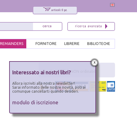
articoli: 0 pz.
REMAINDERS
FORNITORE
LIBRERIE
BIBLIOTECHE
x
Interessato ai nostri libri?
non disponibile - NON ordinabile
Allora iscriviti alla nostra newsletter!
Sarai informato delle nostre novità, potrai
comunque cancellarti quando desideri.
modulo di iscrizione